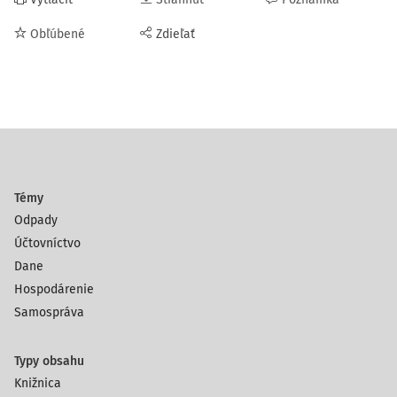
Obľúbené
Zdieľať
Témy
Odpady
Účtovníctvo
Dane
Hospodárenie
Samospráva
Typy obsahu
Knižnica