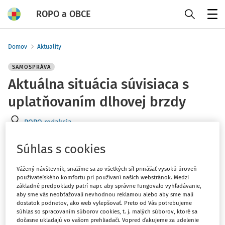
ROPO a OBCE
Menu
Domov
Aktuality
SAMOSPRÁVA
Aktuálna situácia súvisiaca s
uplatňovaním dlhovej brzdy
ROPO redakcia
Vydané
:
24. 5. 2026
Súhlas s cookies
1 minúta čítania
V nadväznosti na medializované vyjadrenia
Vážený návštevník, snažíme sa zo všetkých síl prinášať vysokú úroveň
používateľského komfortu pri používaní našich webstránok. Medzi
predstaviteľov vlády SR Združenie miest a obcí
základné predpoklady patrí napr. aby správne fungovalo vyhľadávanie,
Slovenska opätovne zdôrazňuje potrebu jasného
aby sme vás neobťažovali nevhodnou reklamou alebo aby sme mali
legislatívneho a právneho riešenia postavenia územnej
dostatok podnetov, ako web vylepšovať. Preto od Vás potrebujeme
súhlas so spracovaním súborov cookies, t. j. malých súborov, ktoré sa
samosprávy pri uplatňovaní zákona o rozpočtovej
dočasne ukladajú vo vašom prehliadači. Vopred ďakujeme za udelenie