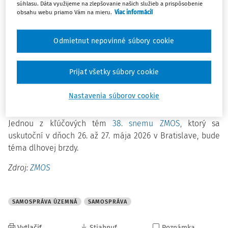
zodpovednosti.
súhlasu. Dáta využijeme na zlepšovanie našich služieb a prispôsobenie
obsahu webu priamo Vám na mieru.
Viac informácií
ZMOS dlhodobo trvá na tom,
aby sankčné mechanizmy
Odmietnut nepovinné súbory cookie
neboli automaticky aplikované na mestá a obce v podobe,
ktorá je voči územnej samospráve výrazne tvrdšia a
prakticky limituje jej schopnosť zabezpečovať základné
Prijať všetky súbory cookie
verejné služby, investície a rozvojové projekty. Požaduje
jednoznačný výklad zákona o rozpočtovej zodpovednosti a
Nastavenia súborov cookie
právnu istotu zo strany relevantných inštitúcií štátu.
Jednou z kľúčových tém
38. snemu ZMOS,
ktorý sa
uskutoční v dňoch 26. až 27. mája 2026 v Bratislave, bude
téma dlhovej brzdy.
Zdroj:
ZMOS
SAMOSPRÁVA ÚZEMNÁ
SAMOSPRÁVA
Vytlačiť
Stiahnuť
Poznámka