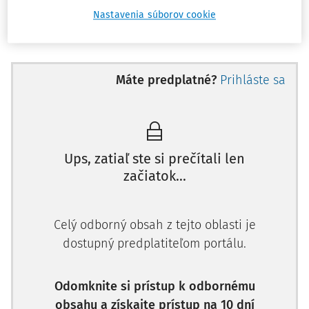
doručená, nie je možné vyvodiť dôsledky spájané so
Nastavenia súborov cookie
znalosťou obsahu písomností.
Právny význam riadneho doručenia písomnosti spočíva v
tom, že správca dane je podľa
§ 24 ods. 3 daňového
Máte predplatné?
Prihláste sa
poriadku
povinný preukazovať skutočnosti o úkonoch
vykonaných voči daňovému subjektu, ktoré sú rozhodné
pre správne určenie dane. Takouto skutočnosťou je aj
riadne doručenie vlastných písomností daňovému
subjektu.
Ups, zatiaľ ste si prečítali len
začiatok...
Spôsoby doručovania
Daňový poriadok
v
Celý odborný obsah z tejto oblasti je
dostupný predplatiteľom portálu.
Odomknite si prístup k odbornému
obsahu a získajte prístup na 10 dní