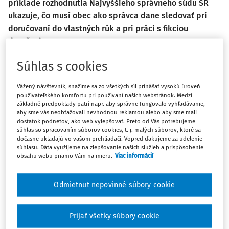
príklade rozhodnutia Najvyššieho správneho súdu SR
ukazuje, čo musí obec ako správca dane sledovať pri
doručovaní do vlastných rúk a pri práci s fikciou
doručenia.
Súhlas s cookies
Význam riadneho doručenia
Vážený návštevník, snažíme sa zo všetkých síl prinášať vysokú úroveň
Doručovanie správcom dane (aj obcou) v daňovom konaní
používateľského komfortu pri používaní našich webstránok. Medzi
základné predpoklady patrí napr. aby správne fungovalo vyhľadávanie,
je upravené v
§ 30 až § 35 zákona č. 563/2009 Z.z.
o správe
aby sme vás neobťažovali nevhodnou reklamou alebo aby sme mali
daní (
daňový poriadok
) a o zmene a doplnení niektorých
dostatok podnetov, ako web vylepšovať. Preto od Vás potrebujeme
súhlas so spracovaním súborov cookies, t. j. malých súborov, ktoré sa
zákonov v znení neskorších predpisov (ďalej len „
daňový
dočasne ukladajú vo vašom prehliadači. Vopred ďakujeme za udelenie
poriadok
“). Doručovanie predstavuje právny inštitút,
súhlasu. Dáta využijeme na zlepšovanie našich služieb a prispôsobenie
obsahu webu priamo Vám na mieru.
Viac informácií
ktorým správca dane oznamuje určitú skutočnosť
daňovému subjektu, tretej osobe, prípadne inému
adresátovi.
Odmietnut nepovinné súbory cookie
Riadne doručenie písomnosti má veľký význam. Proti
Prijať všetky súbory cookie
účastníkovi konania, ktorému nebola písomnosť riadne