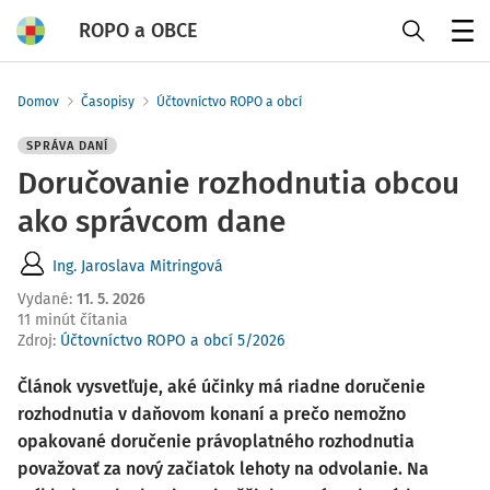
ROPO a OBCE
Menu
Domov
Časopisy
Účtovníctvo ROPO a obcí
SPRÁVA DANÍ
Doručovanie rozhodnutia obcou
ako správcom dane
Ing. Jaroslava Mitringová
Vydané
:
11. 5. 2026
11 minút čítania
Zdroj
:
Účtovníctvo ROPO a obcí 5/2026
Článok vysvetľuje, aké účinky má riadne doručenie
rozhodnutia v daňovom konaní a prečo nemožno
opakované doručenie právoplatného rozhodnutia
považovať za nový začiatok lehoty na odvolanie. Na