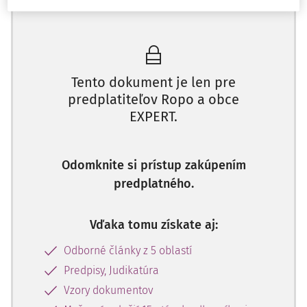
Máte predplatné?
Prihláste sa
prijatia smernice Európskeho Parlamentu a Rady, ktorou
sa mení smernica
2008/98/ES
o odpade, bol schvaľovací
proces ukončený, ktorý začal 5. júla 2023.
Pričom Európsky parlament:
Tento dokument je len pre
predplatiteľov Ropo a obce
so zreteľom na pozíciu Rady v prvom čítaní
EXPERT.
(06978/2/2025 - C10-0139/2025),
so zreteľom na stanovisko Európskeho hospodárskeho
a sociálneho výboru z 25. októbra 2023,
Odomknite si prístup zakúpením
so zreteľom na svoju pozíciu v prvom čítaní k návrhu
predplatného.
Komisie pre Európsky parlament a Radu
(COM(2023)0420),
Vďaka tomu získate aj:
so zreteľom na článok 294 ods. 7 Zmluvy o fungovaní
Európskej únie,
Odborné články z 5 oblastí
so zreteľom na predbežnú dohodu schválenú
Predpisy, Judikatúra
gestorským výborom podľa článku 75 ods. 4
Vzory dokumentov
rokovacieho poriadku,