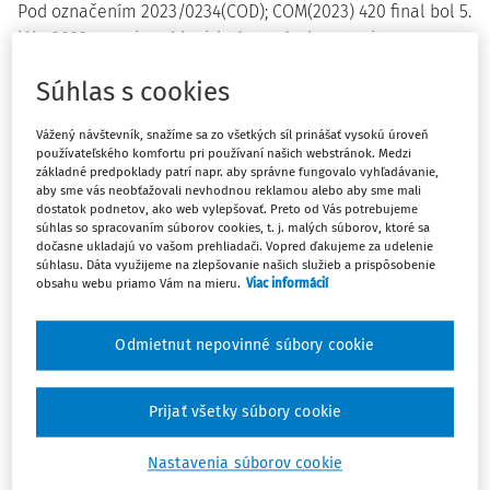
Pod označením 2023/0234(COD); COM(2023) 420 final bol 5.
júla 2023 zverejnený legislatívny návrh smernice
Európskeho parlamentu a Rady, ktorou sa mení smernica
Súhlas s cookies
[2]
2008/98/ES
o odpade
(ďalej len „Smernica“).
Dňa 13. marca 2024 prebehlo v
EP
prvé čítanie
Vážený návštevník, snažíme sa zo všetkých síl prinášať vysokú úroveň
používateľského komfortu pri používaní našich webstránok. Medzi
pozmeňujúcich návrhov k návrhu Smernice. Výsledkom
základné predpoklady patrí napr. aby správne fungovalo vyhľadávanie,
prvého čítania bolo Legislatívne uznesenie Európskeho
aby sme vás neobťažovali nevhodnou reklamou alebo aby sme mali
dostatok podnetov, ako web vylepšovať. Preto od Vás potrebujeme
[3]
parlamentu z 13. marca 2024.
súhlas so spracovaním súborov cookies, t. j. malých súborov, ktoré sa
dočasne ukladajú vo vašom prehliadači. Vopred ďakujeme za udelenie
Dňa 20. marca 2025 bola prijatá „Predbežná dohoda, ktorá
súhlasu. Dáta využijeme na zlepšovanie našich služieb a prispôsobenie
obsahu webu priamo Vám na mieru.
Viac informácií
je výsledkom medziinštitucionálnych rokovaní“ medzi
[4]
Európskym parlamentom a Radou Európskej Únie.
Odmietnut nepovinné súbory cookie
Následne bola 23. júna 2025 prijatá Pozícia Rady v prvom
čítaní na účely prijatia Smernice Európskeho parlamentu
Prijať všetky súbory cookie
[5]
a Rady, ktorou sa mení smernica
2008/98/ES
o odpade.
Legislatívnym uznesením Európskeho parlamentu z 9.
Nastavenia súborov cookie
septembra 2025 k pozícii Rady v prvom čítaní na účely