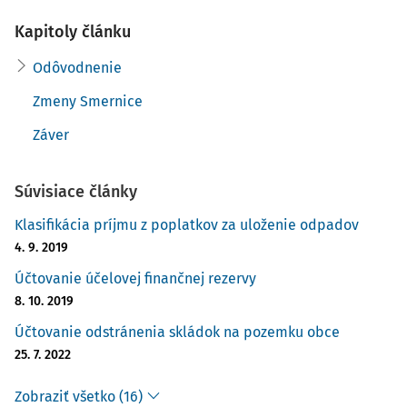
nebude sa zaoberať pôvodným návrhom, ktorý prešiel
Kapitoly článku
určitými zmenami.
Odôvodnenie
Odôvodnenie
Zmeny Smernice
Záver
Je tvorené zo 60 bodov, ktoré popisujú dôvody vedúce k
potrebe revízie. Ide o všeobecné „politické“ konštatovania
odvolávajúce sa na Európsku zelenú dohodu, Nový akčný
Súvisiace články
Klasifikácia príjmu z poplatkov za uloženie odpadov
4. 9. 2019
Účtovanie účelovej finančnej rezervy
8. 10. 2019
Účtovanie odstránenia skládok na pozemku obce
25. 7. 2022
Zobraziť všetko (16)