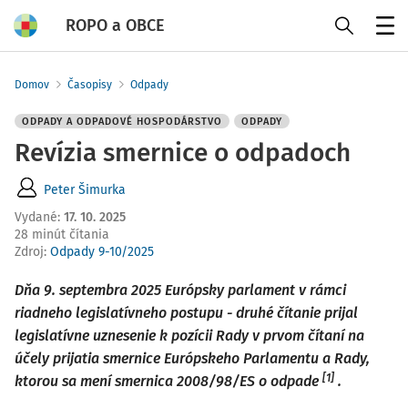
ROPO a OBCE
Menu
Domov
Časopisy
Odpady
ODPADY A ODPADOVÉ HOSPODÁRSTVO
ODPADY
Revízia smernice o odpadoch
Peter Šimurka
Vydané
:
17. 10. 2025
28 minút čítania
Zdroj
:
Odpady 9-10/2025
Dňa 9. septembra 2025 Európsky parlament v rámci
riadneho legislatívneho postupu - druhé čítanie prijal
legislatívne uznesenie k pozícii Rady v prvom čítaní na
účely prijatia smernice Európskeho Parlamentu a Rady,
[1]
ktorou sa mení smernica
2008/98/ES
o odpade
.