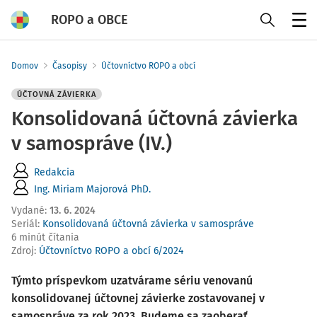
ROPO a OBCE
Menu
Domov
Časopisy
Účtovníctvo ROPO a obcí
ÚČTOVNÁ ZÁVIERKA
Konsolidovaná účtovná závierka
v samospráve (IV.)
Redakcia
Ing. Miriam Majorová PhD.
Vydané
:
13. 6. 2024
Seriál:
Konsolidovaná účtovná závierka v samospráve
6 minút čítania
Zdroj
:
Účtovníctvo ROPO a obcí 6/2024
Týmto príspevkom uzatvárame sériu venovanú
konsolidovanej účtovnej závierke zostavovanej v
samospráve za rok 2023. Budeme sa zaoberať