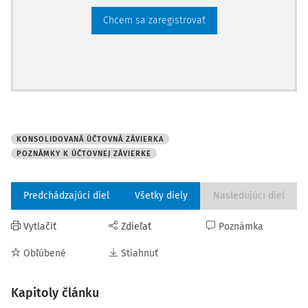
Chcem sa zaregistrovať
Tabuľka č. 6 - Dlhodobé pôžičky (pôžičky účtovnej
jednotke v konsolidovanom celku, ostatné pôžičky)
Novelizácia legislatívy neovplyvnila štruktúru tejto tabuľky.
Tabuľka č. 7 - Vývoj opravnej položky k zásobám
Novelizáciou legislatívy sa táto tabuľka rozšírila o stĺpec
"presun".
KONSOLIDOVANÁ ÚČTOVNÁ ZÁVIERKA
POZNÁMKY K ÚČTOVNEJ ZÁVIERKE
KÚZ za rok 2022
Predchádzajúci diel
Všetky diely
Nasledujúci diel
Vytlačiť
Zdieľať
Poznámka
Obľúbené
Stiahnuť
Kapitoly článku