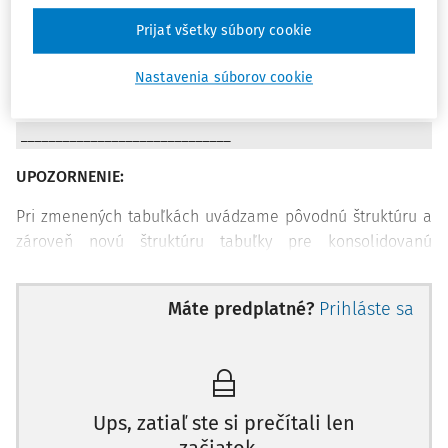
Poznámky - tabuľková časť
Prijať všetky súbory cookie
Vzhľadom na vplyv novelizácie legislatívy boli realizované
rôzne zmeny, ktoré mali za následok úpravu štruktúry
Nastavenia súborov cookie
jednotlivých tabuliek.
______________________________
UPOZORNENIE:
Pri zmenených tabuľkách uvádzame pôvodnú štruktúru a
zároveň novú štruktúru tabuľky pre konsolidovanú
účtovnú závierku zostavovanú za rok 2023.
Máte predplatné?
Prihláste sa
______________________________
Tabuľka č. 1 - Údaje o konsolidovanom celku
Ide o sumarizáciu identifikačných atribútov organizácií
tvoriacich konsolidovaný celok.
Ups, zatiaľ ste si prečítali len