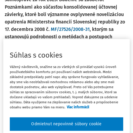
Poznámkami ako súčasťou konsolidovanej účtovnej
závierky, ktoré boli významne ovplyvnené novelizáciou
opatrenia Ministerstva financií Slovenskej republiky zo
17. decembra 2008 č.
MF/27526/2008-31
, ktorým sa
ustanovujú podrobnosti o metódach a postupoch
konsolidácie vo verejnej správe a podrobnosti o
usporiadaní a označovaní položiek konsolidovanej
Súhlas s cookies
účtovnej závierky vo verejnej správe v z. n. p., ktorá
nadobudla účinnosť k 1.1.2024 a zmenila štruktúru
Vážený návštevník, snažíme sa zo všetkých síl prinášať vysokú úroveň
používateľského komfortu pri používaní našich webstránok. Medzi
tabuľkovej časti už pre konsolidovanú účtovnú závierku
základné predpoklady patrí napr. aby správne fungovalo vyhľadávanie,
zostavovanú za účtovné obdobie roku 2023.
aby sme vás neobťažovali nevhodnou reklamou alebo aby sme mali
dostatok podnetov, ako web vylepšovať. Preto od Vás potrebujeme
súhlas so spracovaním súborov cookies, t. j. malých súborov, ktoré sa
Poznámky konsolidovanej účtovnej závierky pozostávajú z
dočasne ukladajú vo vašom prehliadači. Vopred ďakujeme za udelenie
textovej časti a tabuľkovej časti. Štruktúrované dáta, teda
súhlasu. Dáta využijeme na zlepšovanie našich služieb a prispôsobenie
záväzný formát, predstavujú jednotlivé tabuľky v rámci
obsahu webu priamo Vám na mieru.
Viac informácií
tabuľkovej časti.
Odmietnut nepovinné súbory cookie