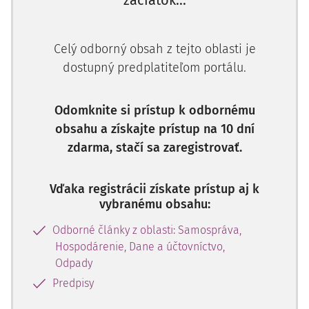
začiatok...
Novelizácia legislatívy neovplyvnila štruktúru tejto tabuľky.
Tabuľka č. 2 - Neobežný majetok
Celý odborný obsah z tejto oblasti je
Ide o prehľad pohybu jednotlivých položiek dlhodobého
dostupný predplatiteľom portálu.
majetku vrátane obstarania a preddavkov.
Novelizácia legislatívy neovplyvnila štruktúru tejto tabuľky.
Odomknite si prístup k odbornému
obsahu a získajte prístup na 10 dní
Tabuľka č. 3 - Majetkové podiely (podielové cenné
zdarma, stačí sa zaregistrovať.
papiere a podiely v dcérskej účtovnej jednotke a v
spoločnosti s podstatným vplyvom)
Vďaka registrácii získate prístup aj k
Novelizácia legislatívy neovplyvnila štruktúru tejto tabuľky.
vybranému obsahu:
Tabuľka č. 4 - Realizovateľné cenné papiere
Odborné články z oblasti: Samospráva,
Hospodárenie, Dane a účtovníctvo,
Novelizácia legislatívy neovplyvnila štruktúru tejto tabuľky.
Odpady
Tabuľka č. 5 - Dlhové cenné papiere
Predpisy
Novelizácia legislatívy neovplyvnila štruktúru tejto tabuľky.