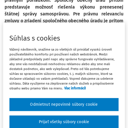
právnym poriadkom. Spoločný obecný úrad pritom
predstavuje možnosť riešenia výkonu prenesenej
štátnej správy samosprávou. Pre právnu relevanciu
zmluvy o zriadení spoločného obecného úradu je pritom
nevyhnutné, aby bola schválená jednotlivými obecným
zastupiteľstvami obcí, ktoré sú na nej zúčastnené
Súhlas s cookies
v danom prípade. Obsah a proces prijatia zmluvy
o zriadení spoločného obecného úradu budú
Vážený návštevník, snažíme sa zo všetkých síl prinášať vysokú úroveň
predmetom tohto článku.
používateľského komfortu pri používaní našich webstránok. Medzi
základné predpoklady patrí napr. aby správne fungovalo vyhľadávanie,
aby sme vás neobťažovali nevhodnou reklamou alebo aby sme mali
dostatok podnetov, ako web vylepšovať. Preto od Vás potrebujeme
súhlas so spracovaním súborov cookies, t. j. malých súborov, ktoré sa
Obsah zmluvy o zriadení
dočasne ukladajú vo vašom prehliadači. Vopred ďakujeme za udelenie
súhlasu. Dáta využijeme na zlepšovanie našich služieb a prispôsobenie
spoločného obecného úradu
obsahu webu priamo Vám na mieru.
Viac informácií
Právna úprava zmluvy o zriadení spoločného obecného
Odmietnut nepovinné súbory cookie
úradu je rámcová a je koncentrovaná do zákona č.
369/1990 Zb.
o obecnom zriadení v z. n. p. (ďalej len "
zákon
o obecnom zriadení
"), ktorý určuje procesné a obsahové
Prijať všetky súbory cookie
náležitosti, ktoré musí rešpektovať každá zmluva o