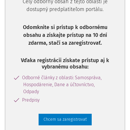
Celý odborný obsah z tejto oblasti je
spôsob odstúpenia od zmluvy a vyporiadania
dostupný predplatiteľom portálu.
majetkových a finančných záväzkov spoločného
obecného úradu.
Odomknite si prístup k odbornému
Rovnako musí zmluva o zriadení spoločného obecného
obsahu a získajte prístup na 10 dní
úradu obsahovať:
zdarma, stačí sa zaregistrovať.
určenie sídla spoločného obecného úradu; ak spoločný
obecný úrad zabezpečuje prenesený výkon štátnej sprá
Vďaka registrácii získate prístup aj k
vybranému obsahu:
Odborné články z oblasti: Samospráva,
Hospodárenie, Dane a účtovníctvo,
Odpady
Predpisy
Chcem sa zaregistrovať