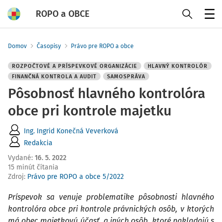
ROPO a OBCE
Menu
Domov
Časopisy
Právo pre ROPO a obce
ROZPOČTOVÉ A PRÍSPEVKOVÉ ORGANIZÁCIE
HLAVNÝ KONTROLÓR
FINANČNÁ KONTROLA A AUDIT
SAMOSPRÁVA
Pôsobnosť hlavného kontrolóra
obce pri kontrole majetku
Ing. Ingrid Konečná Veverková
Redakcia
Vydané
:
16. 5. 2022
15 minút čítania
Zdroj
:
Právo pre ROPO a obce 5/2022
Príspevok sa venuje problematike pôsobnosti hlavného
kontrolóra obce pri kontrole právnických osôb, v ktorých
má obec majetkovú účasť, a iných osôb, ktoré nakladajú s