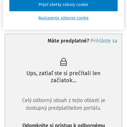
c)
právnické osoby, v ktorých má obec majetkovú účasť, a
Prijať všetky súbory cookie
iné osoby, ktoré nakladajú s majetkom obce alebo
ktorým bol majetok obce prenechaný na užívanie, a to
Nastavenia súborov cookie
v rozsahu dotýkajúcom sa tohto majetku,
d)
osoby, ktorým boli poskytnuté z rozpočtu obce účelové
dotácie alebo návratné finančné výpomoci či
Máte predplatné?
Prihláste sa
nenávratné finančné výpomoci podľa osobitného
predpisu v rozsahu nakladania s týmito prostriedkami.
V týchto kontrolovaných subjektoch [okrem subjektov
uvedených v písm. d), pri ktorých ide o kontrolu účelových
Ups, zatiaľ ste si prečítali len
dotácií alebo návratných či nenávratných finančných
začiatok...
výpomocí] má hlavný kontrolór oprávnenie vykonávať
kontrolu zákonnosti, účinnosti, hospodárnosti a
efektívnosti pri hospodárení a nakladaní s majetkom a
Celý odborný obsah z tejto oblasti je
majetkovými právami obce, ako aj s majetkom, ktorý obec
dostupný predplatiteľom portálu.
užíva podľa osobitných predpisov.
V prípade vykonávania kontroly na obecn
Odomknite si prístup k odbornému