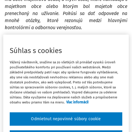
majetkom obce alebo ktorým bol majetok obce
prenechaný na užívanie. Pokúsi sa dať odpovede na
mnohé otázky, ktoré rezonujú medzi hlavnými
kontrolórmi a odbornou verejnosťou.
Oprávnenie hlavného kontrolóra vykonávať kontrolu
Súhlas s cookies
zákonnosti, účinnosti, hospodárnosti a efektívnosti pri
hospodárení a nakladaní s majetkom a majetkovými
Vážený návštevník, snažíme sa zo všetkých síl prinášať vysokú úroveň
právami obce, ako aj s majetkom, ktorý obec užíva podľa
používateľského komfortu pri používaní našich webstránok. Medzi
základné predpoklady patrí napr. aby správne fungovalo vyhľadávanie,
osobitných predpisov, vyplýva z
§ 18d ods. 1
zákona č.
aby sme vás neobťažovali nevhodnou reklamou alebo aby sme mali
369/1990 Zb.
o obecnom zriadení v z. n. p. (ďalej len "
zákon
dostatok podnetov, ako web vylepšovať. Preto od Vás potrebujeme
o obecnom zriadení
").
súhlas so spracovaním súborov cookies, t. j. malých súborov, ktoré sa
dočasne ukladajú vo vašom prehliadači. Vopred ďakujeme za udelenie
súhlasu. Dáta využijeme na zlepšovanie našich služieb a prispôsobenie
Podľa
§ 18d ods. 2
zákona o obecnom zriadení
kontrolnej
obsahu webu priamo Vám na mieru.
Viac informácií
činnosti hlavného kontrolóra podlieha:
a)
obecný úrad,
Odmietnut nepovinné súbory cookie
b)
rozpočtové a príspevkové organizácie zriadené obcou,