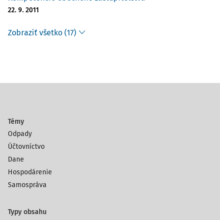
22. 9. 2011
Zobraziť všetko (17)
Témy
Odpady
Účtovníctvo
Dane
Hospodárenie
Samospráva
Typy obsahu