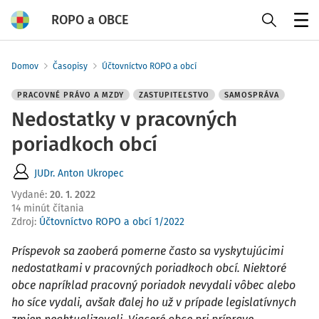
ROPO a OBCE
Menu
Domov
Časopisy
Účtovníctvo ROPO a obcí
PRACOVNÉ PRÁVO A MZDY
ZASTUPITEĽSTVO
SAMOSPRÁVA
Nedostatky v pracovných
poriadkoch obcí
JUDr. Anton Ukropec
Vydané
:
20. 1. 2022
14 minút čítania
Zdroj
:
Účtovníctvo ROPO a obcí 1/2022
Príspevok sa zaoberá pomerne často sa vyskytujúcimi
nedostatkami v pracovných poriadkoch obcí. Niektoré
obce napríklad pracovný poriadok nevydali vôbec alebo
ho síce vydali, avšak ďalej ho už v prípade legislatívnych