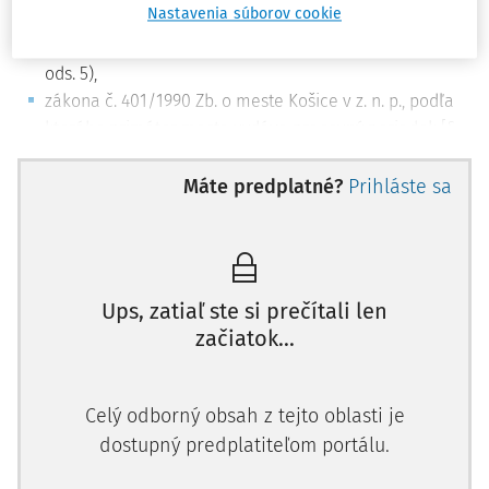
Nastavenia súborov cookie
mesta vydáva pracovný poriadok (
§ 12 ods. 6
) a
starosta mestskej časti vydáva pracovný poriadok (
§ 17
ods. 5
),
zákona č.
401/1990 Zb.
o meste Košice v z. n. p., podľa
ktorého primátor mesta vydáva pracovný poriadok [
§
11 ods. 2 písm. e)
] a starosta mestskej časti vydáva
pracovný poriadok [
§ 15 ods. 2 písm. f)
].
Máte predplatné?
Prihláste sa
Ups, zatiaľ ste si prečítali len
začiatok...
Celý odborný obsah z tejto oblasti je
dostupný predplatiteľom portálu.