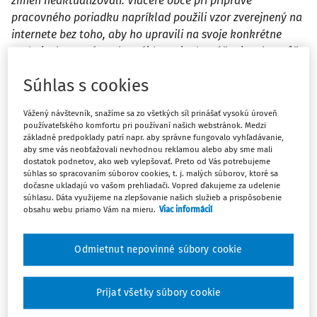
zmien neaktualizovali. Viaceré obce pri príprave
pracovného poriadku napríklad použili vzor zverejnený na
internete bez toho, aby ho upravili na svoje konkrétne
podmienky. V príspevku nájdete aj odporúčania, ako môžu
obce zosúladiť svoje pracovné poriadky s platnou právnou
Súhlas s cookies
úpravou.
Vážený návštevník, snažíme sa zo všetkých síl prinášať vysokú úroveň
Povinnosť samosprávy vydať pracovný poriadok vyplýva zo:
používateľského komfortu pri používaní našich webstránok. Medzi
základné predpoklady patrí napr. aby správne fungovalo vyhľadávanie,
aby sme vás neobťažovali nevhodnou reklamou alebo aby sme mali
zákona č.
369/1990 Zb.
o obecnom zriadení v z. n. p.
dostatok podnetov, ako web vylepšovať. Preto od Vás potrebujeme
(ďalej len "
zákon o obecnom zriadení
"), podľa ktorého
súhlas so spracovaním súborov cookies, t. j. malých súborov, ktoré sa
dočasne ukladajú vo vašom prehliadači. Vopred ďakujeme za udelenie
starosta obce vydáva pracovný poriadok [
§ 13 ods. 4
súhlasu. Dáta využijeme na zlepšovanie našich služieb a prispôsobenie
písm. d)
],
obsahu webu priamo Vám na mieru.
Viac informácií
zákona č.
552/2003 Z.z.
o výkone práce vo verejnom
záujme v z. n. p.
, podľa ktorého zamestnávateľ vydá
Odmietnut nepovinné súbory cookie
pracovný poriadok po predchádzajúcom súhlase
zástupcov zamestnancov, inak je neplatný (
§ 12
),
Prijať všetky súbory cookie
zákona č.
377/1990 Zb.
o hlavnom meste Slovenskej
republiky Bratislave v z. n. p., podľa ktorého primátor