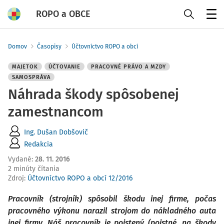
ROPO a OBCE
Menu
Domov
Časopisy
Účtovníctvo ROPO a obcí
MAJETOK
ÚČTOVANIE
PRACOVNÉ PRÁVO A MZDY
SAMOSPRÁVA
Náhrada škody spôsobenej
zamestnancom
Ing. Dušan Dobšovič
Redakcia
Vydané
:
28. 11. 2016
2 minúty čítania
Zdroj
:
Účtovníctvo ROPO a obcí 12/2016
Pracovník (strojník) spôsobil škodu inej firme, počas
pracovného výkonu narazil strojom do nákladného auta
inej firmy. Náš pracovník je poistený (poistné, na škody