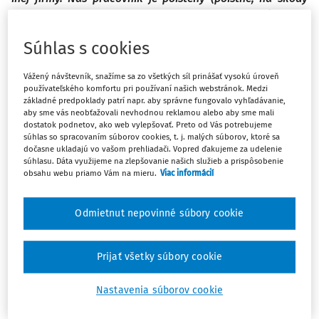
spôsobené pri výkone povolania si hradí sám). Obec
uhradila poškodenej firme na základe faktúry škodu v
Súhlas s cookies
plnom rozsahu 887,80 €. Škodu sme si uplatnili v poisťovni
cez poistku uvedeného pracovníka. Celková výška plnenia
Vážený návštevník, snažíme sa zo všetkých síl prinášať vysokú úroveň
746,87 €, ktorú nám poisťovňa uhradila je v nasledovnom
používateľského komfortu pri používaní našich webstránok. Medzi
znení: výška škody 877,80 €, maximálne plnenie v zmysle
základné predpoklady patrí napr. aby správne fungovalo vyhľadávanie,
aby sme vás neobťažovali nevhodnou reklamou alebo aby sme mali
zmluvy 829,85 € so spoluúčasťou pracovníka 10 %, tzn.
dostatok podnetov, ako web vylepšovať. Preto od Vás potrebujeme
82,98 €. Ako vysporiadať vzniknutý rozdiel v sume 47,95 €
súhlas so spracovaním súborov cookies, t. j. malých súborov, ktoré sa
dočasne ukladajú vo vašom prehliadači. Vopred ďakujeme za udelenie
(pracovník má v zmluve dojednanú maximálnu výšku
súhlasu. Dáta využijeme na zlepšovanie našich služieb a prispôsobenie
829,85 €, z čoho 10 %, čo je 82,98 € + rozdiel 47,95 €?
obsahu webu priamo Vám na mieru.
Viac informácií
Môžem mu uvedenú čiastku obec zosobniť, alebo to bude
znášať zamestnávateľ (obec)?
Odmietnut nepovinné súbory cookie
V zmysle § 186 Zákonníka práce zamestnanec, ktorý
Prijať všetky súbory cookie
zodpovedá za škodu, je povinný nahradiť zamestná­
vateľovi skut
Nastavenia súborov cookie