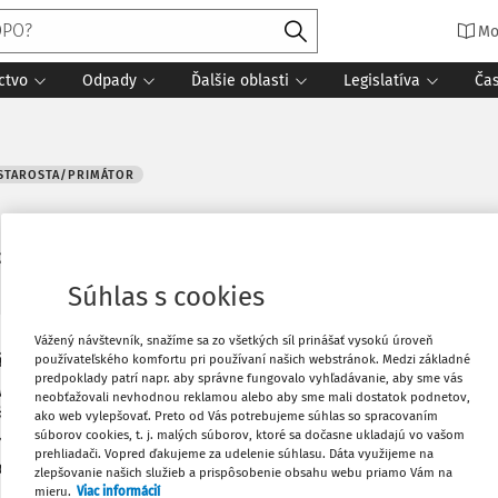
Mo
ctvo
Odpady
Ďalšie oblasti
Legislatíva
Ča
STAROSTA/PRIMÁTOR
. 2016
2 minúty čítania
Zdroj
:
Účtovníctvo ROPO a obcí 7-8/2016
Súhlas s cookies
Vážený návštevník, snažíme sa zo všetkých síl prinášať vysokú úroveň
zákona o právnom postavení a platových
Vytlačiť
používateľského komfortu pri používaní našich webstránok. Medzi základné
predpoklady patrí napr. aby správne fungovalo vyhľadávanie, aby sme vás
je platný od 1. 1. 2016. Názory mzdových
neobťažovali nevhodnou reklamou alebo aby sme mali dostatok podnetov,
ktoré tvrdia, že starosta má nárok na
ako web vylepšovať. Preto od Vás potrebujeme súhlas so spracovaním
Obľúbené
súborov cookies, t. j. malých súborov, ktoré sa dočasne ukladajú vo vašom
m hospodárstve za predchádzajúci rok
prehliadači. Vopred ďakujeme za udelenie súhlasu. Dáta využijeme na
očtu obyvateľov, na vôli obecného
zlepšovanie našich služieb a prispôsobenie obsahu webu priamo Vám na
 % od 1. 1. 2016. Má sa im tento základný
Zdieľať
mieru.
Viac informácií