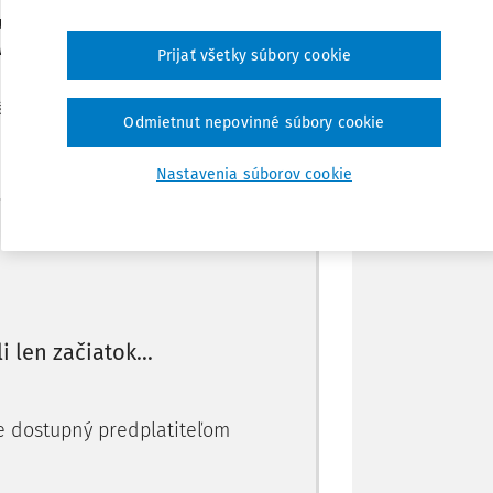
 navýšiť podľa novej mzdy v národnom
valo obecné zastupiteľstvo?
Prijať všetky súbory cookie
Stiahnuť
 právnom postavení a platových pomeroch
Odmietnut nepovinné súbory cookie
Poznámka
Nastavenia súborov cookie
Máte predplatné?
Prihláste sa
li len začiatok...
je dostupný predplatiteľom