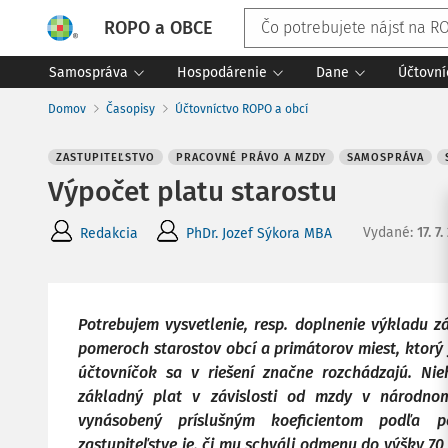
ROPO a OBCE
Samospráva
Hospodárenie
Dane
Účtovní
Domov
Časopisy
Účtovníctvo ROPO a obcí
ZASTUPITEĽSTVO
PRACOVNÉ PRÁVO A MZDY
SAMOSPRÁVA
Výpočet platu starostu
Vydané
:
17. 7
Redakcia
PhDr. Jozef Sýkora MBA
Potrebujem vysvetlenie, resp. doplnenie výkladu 
pomeroch starostov obcí a primátorov miest, ktorý 
účtovníčok sa v riešení značne rozchádzajú. Nie
základný plat v závislosti od mzdy v národno
vynásobený príslušným koeficientom podľa p
zastupiteľstve je, či mu schváli odmenu do výšky 70