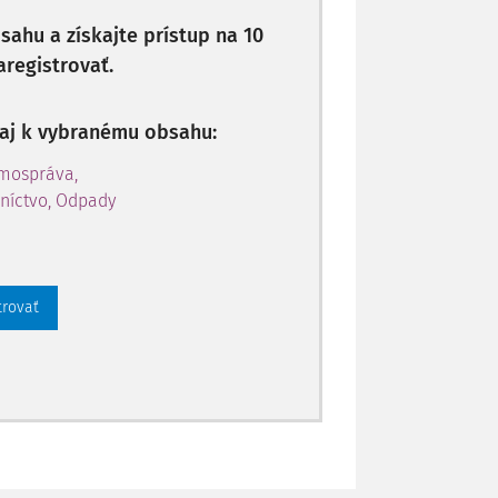
ahu a získajte prístup na 10
aregistrovať.
p aj k vybranému obsahu:
amospráva,
níctvo, Odpady
trovať