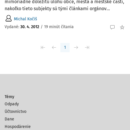
mimoriadne dôležitú úlohu obce, mestá a mestské časti,
nakoľko tieto subjekty sú tými článkami orgánov...
Michal Kočiš
Vydané:
30. 4. 2012
/
19 minút čítania
1
Témy
Odpady
Účtovníctvo
Dane
Hospodárenie