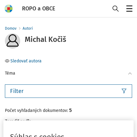
ROPO a OBCE
Menu
Domov
Autori
Michal Kočiš
Sledovať autora
Téma
Filter
5
Počet vyhľadaných dokumentov:
Zoradiť podľa
:
Najnovšie
Najstaršie
Súhlas s cookies