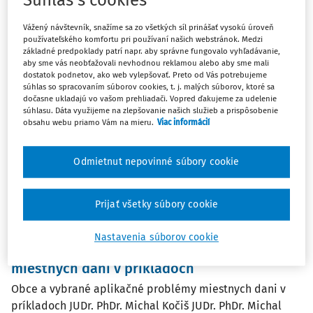
ČLÁNKY
Vážený návštevník, snažíme sa zo všetkých síl prinášať vysokú úroveň
Transferove ocenovanie - nove povinnosti
používateľského komfortu pri používaní našich webstránok. Medzi
základné predpoklady patrí napr. aby správne fungovalo vyhľadávanie,
pre obchodne spoločnosti obci, miest a
aby sme vás neobťažovali nevhodnou reklamou alebo aby sme mali
VÚC
dostatok podnetov, ako web vylepšovať. Preto od Vás potrebujeme
súhlas so spracovaním súborov cookies, t. j. malých súborov, ktoré sa
Transferove ocenovanie — nove povinnosti pre obchodne
dočasne ukladajú vo vašom prehliadači. Vopred ďakujeme za udelenie
spoločnosti obci, miest a VÚC JUDr. PhDr. Michal Kočiš
súhlasu. Dáta využijeme na zlepšovanie našich služieb a prispôsobenie
obsahu webu priamo Vám na mieru.
Viac informácií
PhD. LL.M. Zabezpečovanie funkcií miest a obcí, ako aj
vyšších územných celkov (VÚC)...
Odmietnut nepovinné súbory cookie
Michal Kočiš
Vydané:
29. 2. 2016
/
21 minút čítania
Prijať všetky súbory cookie
ČLÁNKY
Nastavenia súborov cookie
Obce a vybrané aplikačné problémy
miestnych dani v príkladoch
Obce a vybrané aplikačné problémy miestnych dani v
príkladoch JUDr. PhDr. Michal Kočiš JUDr. PhDr. Michal