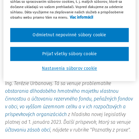
súhlas so spracovaním súborov cookies, t. j. malých súborov, ktoré sa
venujúcich sa konkrétnym účtovným prípadom z praxe a
dočasne ukladajú vo vašom prehliadači. Vopred ďakujeme za udelenie
zároveň obsah dopĺňajú ďalšie články z oblasti pracovného
súhlasu. Dáta využijeme na zlepšovanie našich služieb a prispôsobenie
obsahu webu priamo Vám na mieru.
Viac informácií
práva či z oblasti hospodárenia.
Prvý príspevok, ktorý si môžete prečítať, je od autorky Ing.
Odmietnut nepovinné súbory cookie
Ingrid Konečnej Veverkovej, ktorá podrobne rozoberá
usporiadanie finančných vzťahov obce a vyššieho
Prijať všetky súbory cookie
územného celku
. V príspevku, samozrejme, nechýbajú ani
konkrétne príklady z praxe.
Nastavenia súborov cookie
V rubrike "Účtovníctvo" nájdete dva príspevky od autorky
Ing. Terézie ­Urbanovej. Tá sa venuje problematike
obstarania dlhodobého hmotného majetku vlastnou
činnosťou
a
účtovaniu rezervného fondu, peňažných fondov
v obci, vo vyššom územnom celku a v ich rozpočtových a
príspevkových organizáciách
z hľadiska novej legislatívy
platnej od 1. januára 2023. Ďalší príspevok, ktorý sa venuje
účtovaniu zásob obcí
, nájdete v rubrike "Poznatky z praxe".