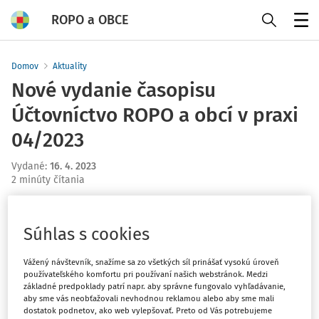
ROPO a OBCE
Menu
Domov
Aktuality
Nové vydanie časopisu
Účtovníctvo ROPO a obcí v praxi
04/2023
Vydané
:
16. 4. 2023
2 minúty čítania
Aprílové číslo časopisu
prináša spracovanie príspevkov
od našich odborníkov na aktuálne témy z oblasti
Súhlas s cookies
legislatívy, rozpočtu a ďalších oblastí.
Vážený návštevník, snažíme sa zo všetkých síl prinášať vysokú úroveň
používateľského komfortu pri používaní našich webstránok. Medzi
Vážení čitatelia,
základné predpoklady patrí napr. aby správne fungovalo vyhľadávanie,
aby sme vás neobťažovali nevhodnou reklamou alebo aby sme mali
aprílové číslo časopisu
zahŕňa veľký počet príspevkov
dostatok podnetov, ako web vylepšovať. Preto od Vás potrebujeme