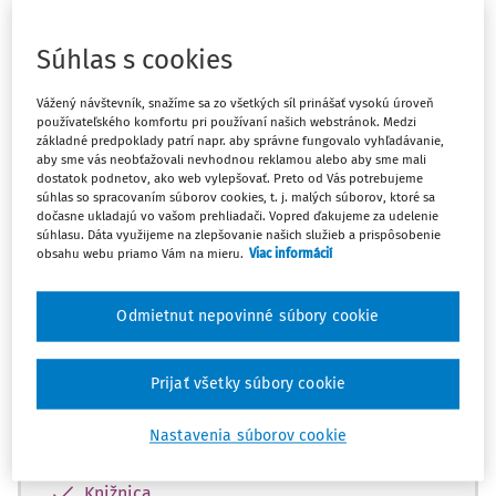
Máte predplatné?
Prihláste sa
Súhlas s cookies
Vážený návštevník, snažíme sa zo všetkých síl prinášať vysokú úroveň
používateľského komfortu pri používaní našich webstránok. Medzi
Tento dokument je len pre
základné predpoklady patrí napr. aby správne fungovalo vyhľadávanie,
predplatiteľov Ropo a obce VIP.
aby sme vás neobťažovali nevhodnou reklamou alebo aby sme mali
dostatok podnetov, ako web vylepšovať. Preto od Vás potrebujeme
súhlas so spracovaním súborov cookies, t. j. malých súborov, ktoré sa
dočasne ukladajú vo vašom prehliadači. Vopred ďakujeme za udelenie
súhlasu. Dáta využijeme na zlepšovanie našich služieb a prispôsobenie
Odomknite si prístup zakúpením
obsahu webu priamo Vám na mieru.
Viac informácií
predplatného.
Odmietnut nepovinné súbory cookie
Vďaka tomu získate aj:
Obsah predplatného Ropo a obce Expert
Prijať všetky súbory cookie
Odborné články z oblastí: stavebný úrad,
bezpečnosť a krízové riadenie, verejný
Nastavenia súborov cookie
záujem a ďalšie
Knižnica