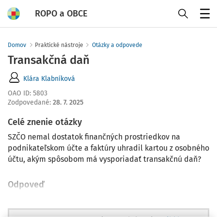
ROPO a OBCE
Menu
Domov
Praktické nástroje
Otázky a odpovede
Transakčná daň
Klára Klabníková
OAO ID
:
5803
Zodpovedané
:
28. 7. 2025
Celé znenie otázky
SZČO nemal dostatok finančných prostriedkov na
podnikateľskom účte a faktúry uhradil kartou z osobného
účtu, akým spôsobom má vysporiadať transakčnú daň?
Odpoveď