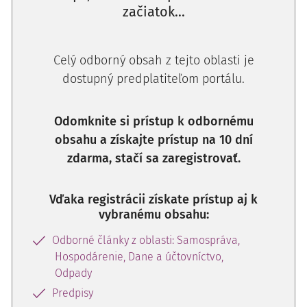
začiatok...
Príklad č. 1:
Daňový subjekt bol správcom dane vyzvaný, aby
Celý odborný obsah z tejto oblasti je
predložil dôkaz - listinu, ktorú má v držbe a zároveň
dostupný predplatiteľom portálu.
určil na tento účel daňovému subjektu primeranú
lehotu. S uvedeným postupom daňový subjekt
Odomknite si prístup k odbornému
nesúhlasil s tým, že ide o súkromnú listinu. Konal
obsahu a získajte prístup na 10 dní
príslušný správca dane v súlade s platným právom?
zdarma, stačí sa zaregistrovať.
V daňovom konaní má daňový subjekt právnu
povinnosť dokazovať niektoré tvrdenia. Podľa
§ 24
Vďaka registrácii získate prístup aj k
ods. 1
daňového poriadku
ide o skutočnosti, ktoré sú
vybranému obsahu:
potrebné a majú vplyv na správne určenie daňovej
povinnosti alebo majú vzťah k predmetu daňového
Odborné články z oblasti: Samospráva,
konania. Pokiaľ je daňový subjekt vyzvaný na
Hospodárenie, Dane a účtovníctvo,
Odpady
predloženie dôkazných prostriedkov počas daňovej
kontroly alebo kedykoľvek počas daňového konania
Predpisy