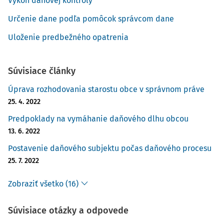
Výkon daňovej kontroly
Daňový subjekt podal odvolanie proti
Určenie dane podľa pomôcok správcom dane
prvostupňovému rozhodnutiu správcu dane, pretože
Uloženie predbežného opatrenia
neodôvodnil nevykonanie dôkazu, ktorý bol však
podľa názoru daňového subjektu podstatný. Je
uvedené odvolanie v súlade s platným právom?
Súvisiace články
Vedenie dôkazného konania, vykonávanie dôkazov,
Úprava rozhodovania starostu obce v správnom práve
posúdenie dôkazov je výlučnou kompetenciou
25. 4. 2022
príslušného správcu dane, ktorý si však v
Predpoklady na vymáhanie daňového dlhu obcou
odôvodnení rozhodnutia a v prípadnom odvolacom
13. 6. 2022
konaní musí preukázať, že dokazovanie bolo
vykonané správne. Odmietnutie vykonania
Postavenie daňového subjektu počas daňového procesu
akéhokoľvek dôkazného prostriedku predloženého
25. 7. 2022
daňovým subjektom zo strany správcu dane preto
musí byť riadne preukázané. O uvedenom svedčí aj
Zobraziť všetko (16)
Súvisiace otázky a odpovede