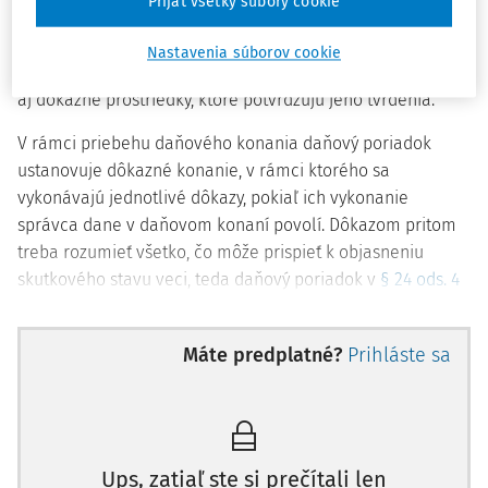
Prijať všetky súbory cookie
odvolacie konanie. Pritom daňové konanie sa môže začať
na návrh daňového subjektu, v ktorom musí nielen uviesť
Nastavenia súborov cookie
právne skutočnosti, ktoré ho viedli k podaniu návrhu, ale
aj dôkazné prostriedky, ktoré potvrdzujú jeho tvrdenia.
V rámci priebehu daňového konania
daňový poriadok
ustanovuje dôkazné konanie, v rámci ktorého sa
vykonávajú jednotlivé dôkazy, pokiaľ ich vykonanie
správca dane v daňovom konaní povolí. Dôkazom pritom
treba rozumieť všetko, čo môže prispieť k objasneniu
skutkového stavu veci, teda
daňový poriadok
v
§ 24 ods. 4
len demonštratívne ustanovuje jednotlivé dôkazné
prostriedky a je na správcovi dane, či určitú vec uzná za
Máte predplatné?
Prihláste sa
dôkazný prostriedok. Ide najmä o rôzne podania daňových
subjektov, svedecké výpovede, znalecké posudky, verejné
listiny, protokoly o daňových kontrolách, zápisnice o
miestnom zisťovaní a obhliadke, povinné záznamy a
evidencie vedené daňovými subjektmi a doklady k nim.
Ups, zatiaľ ste si prečítali len