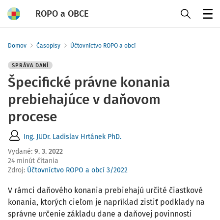
ROPO a OBCE
Menu
Domov
Časopisy
Účtovníctvo ROPO a obcí
SPRÁVA DANÍ
Špecifické právne konania
prebiehajúce v daňovom
procese
Ing. JUDr. Ladislav Hrtánek PhD.
Vydané
:
9. 3. 2022
24 minút čítania
Zdroj
:
Účtovníctvo ROPO a obcí 3/2022
V rámci daňového konania prebiehajú určité čiastkové
konania, ktorých cieľom je napríklad zistiť podklady na
správne určenie základu dane a daňovej povinnosti