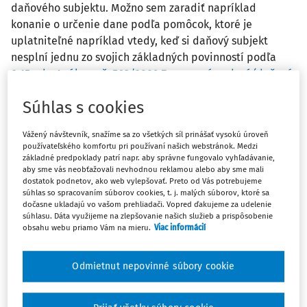
daňového subjektu. Možno sem zaradiť napríklad
konanie o určenie dane podľa pomôcok, ktoré je
uplatniteľné napríklad vtedy, keď si daňový subjekt
nesplní jednu zo svojich základných povinností podľa
§ 15 ods. 1 zákona č. 563/2009 Z. z. o správe daní (daňový
poriadok) a o zmene a doplnení niektorých zákonov
Súhlas s cookies
v znení neskorších predpisov
(ďalej len „daňový
poriadok“) a osobitnej právnej úpravy, ktorou je podať
Vážený návštevník, snažíme sa zo všetkých síl prinášať vysokú úroveň
daňové priznanie. Špecifickým konaním je taktiež
používateľského komfortu pri používaní našich webstránok. Medzi
daňová kontrola, ktorá môže prebiehať buď u daňového
základné predpoklady patrí napr. aby správne fungovalo vyhľadávanie,
aby sme vás neobťažovali nevhodnou reklamou alebo aby sme mali
subjektu, alebo na inom mieste, kde si to predmet
dostatok podnetov, ako web vylepšovať. Preto od Vás potrebujeme
daňovej kontroly vyžaduje.
súhlas so spracovaním súborov cookies, t. j. malých súborov, ktoré sa
dočasne ukladajú vo vašom prehliadači. Vopred ďakujeme za udelenie
súhlasu. Dáta využijeme na zlepšovanie našich služieb a prispôsobenie
obsahu webu priamo Vám na mieru.
Viac informácií
Priebeh dôkazného konania
Priebeh dokazovania je integrálnou súčasťou daňového
Odmietnut nepovinné súbory cookie
konania a vzťahuje sa na každé jeho štádium, teda nielen
na prvostupňové konanie pred správcom dane, ale aj na