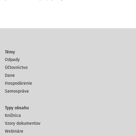
Témy
Odpady
Účtovníctvo
Dane
Hospodárenie
Samospráva
Typy obsahu
Knižnica
Vzory dokumentov
Webináre