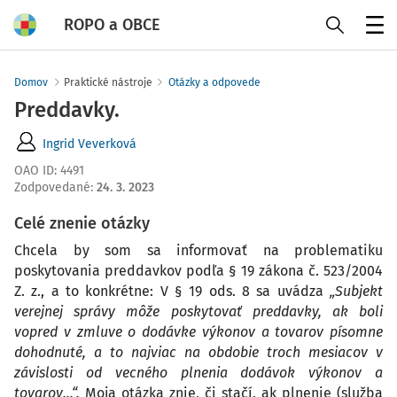
ROPO a OBCE
Menu
Domov
Praktické nástroje
Otázky a odpovede
Preddavky.
Ingrid Veverková
OAO ID
:
4491
Zodpovedané
:
24. 3. 2023
Celé znenie otázky
Chcela by som sa informovať na problematiku
poskytovania preddavkov podľa § 19 zákona č. 523/2004
Z. z., a to konkrétne: V § 19 ods. 8 sa uvádza
„Subjekt
verejnej správy môže poskytovať preddavky, ak boli
vopred v zmluve o dodávke výkonov a tovarov písomne
dohodnuté, a to najviac na obdobie troch mesiacov v
závislosti od vecného plnenia dodávok výkonov a
tovarov...“.
Moja otázka znie, či stačí, ak plnenie (služba