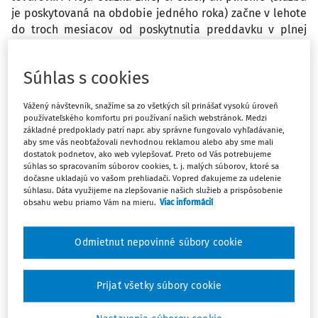
je poskytovaná na obdobie jedného roka) začne v lehote
do troch mesiacov od poskytnutia preddavku v plnej
sume alebo môžem poskytnúť preddavok len na
alikvótnu časť z celkovej sumy (teda na obdobie troch
Súhlas s cookies
mesiacov), ak je plnenie služby nastavené na dlhšiu
dobu ako tri mesiace. Taktiež sa chcem opýtať na názor
Vážený návštevník, snažíme sa zo všetkých síl prinášať vysokú úroveň
definície preddavku. V publikácii Zákon o rozpočtových
používateľského komfortu pri používaní našich webstránok. Medzi
pravidlách verejnej správy Komentár (Harušťáková, 2016)
základné predpoklady patrí napr. aby správne fungovalo vyhľadávanie,
autorka tvrdí, že poskytnutie vo výške 100 % záväzku
aby sme vás neobťažovali nevhodnou reklamou alebo aby sme mali
dostatok podnetov, ako web vylepšovať. Preto od Vás potrebujeme
pred uskutočnením plnenia nie je preddavkom. V danom
súhlas so spracovaním súborov cookies, t. j. malých súborov, ktoré sa
prípade vraj nie je následne čo zúčtovať, nakoľko
dočasne ukladajú vo vašom prehliadači. Vopred ďakujeme za udelenie
súhlasu. Dáta využijeme na zlepšovanie našich služieb a prispôsobenie
zúčtovacia faktúra je vystavená na 0 € a nemožno teda
obsahu webu priamo Vám na mieru.
Viac informácií
hovoriť o preddavku. Stotožňujete sa s daným názorom?
Odmietnut nepovinné súbory cookie
Odpoveď
Prijať všetky súbory cookie
Máte predplatné?
Prihláste sa