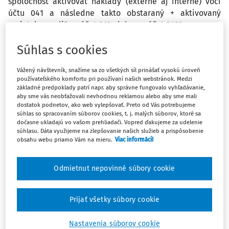
spoločnosť aktivovať náklady (externé aj interné) voči
účtu 041 a následne takto obstaraný + aktivovaný
majetok zaradiť na účet 012 alebo na účet 019?
Súhlas s cookies
Odpoveď
Vážený návštevník, snažíme sa zo všetkých síl prinášať vysokú úroveň
používateľského komfortu pri používaní našich webstránok. Medzi
základné predpoklady patrí napr. aby správne fungovalo vyhľadávanie,
Máte predplatné?
Prihláste sa
aby sme vás neobťažovali nevhodnou reklamou alebo aby sme mali
dostatok podnetov, ako web vylepšovať. Preto od Vás potrebujeme
súhlas so spracovaním súborov cookies, t. j. malých súborov, ktoré sa
dočasne ukladajú vo vašom prehliadači. Vopred ďakujeme za udelenie
súhlasu. Dáta využijeme na zlepšovanie našich služieb a prispôsobenie
obsahu webu priamo Vám na mieru.
Viac informácií
Ups, zatiaľ ste si prečítali len
začiatok...
Odmietnut nepovinné súbory cookie
Celý odborný obsah z tejto oblasti je
Prijať všetky súbory cookie
dostupný predplatiteľom portálu.
Nastavenia súborov cookie