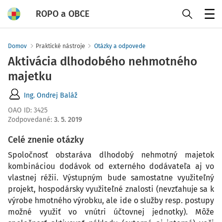
ROPO a OBCE
Menu
Domov
Praktické nástroje
Otázky a odpovede
Aktivácia dlhodobého nehmotného
majetku
Ing. Ondrej Baláž
OAO ID
:
3425
Zodpovedané
:
3. 5. 2019
Celé znenie otázky
Spoločnosť obstaráva dlhodobý nehmotný majetok
kombináciou dodávok od externého dodávateľa aj vo
vlastnej réžii. Výstupným bude samostatne využiteľný
projekt, hospodársky využiteľné znalosti (nevzťahuje sa k
výrobe hmotného výrobku, ale ide o služby resp. postupy
možné využiť vo vnútri účtovnej jednotky). Môže