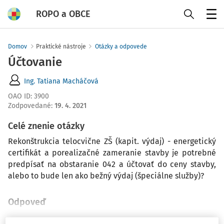
ROPO a OBCE
Menu
Domov
Praktické nástroje
Otázky a odpovede
Účtovanie
Ing. Tatiana Macháčová
OAO ID
:
3900
Zodpovedané
:
19. 4. 2021
Celé znenie otázky
Rekonštrukcia telocvične ZŠ (kapit. výdaj) - energetický
certifikát a porealizačné zameranie stavby je potrebné
predpísať na obstaranie 042 a účtovať do ceny stavby,
alebo to bude len ako bežný výdaj (špeciálne služby)?
Odpoveď