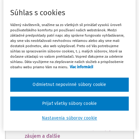
Máte predplatné?
Prihláste sa
Súhlas s cookies
Vážený návštevník, snažíme sa zo všetkých síl prinášať vysokú úroveň
používateľského komfortu pri používaní našich webstránok. Medzi
základné predpoklady patrí napr. aby správne fungovalo vyhľadávanie,
aby sme vás neobťažovali nevhodnou reklamou alebo aby sme mali
Tento dokument je len pre
dostatok podnetov, ako web vylepšovať. Preto od Vás potrebujeme
predplatiteľov Ropo a obce VIP.
súhlas so spracovaním súborov cookies, t. j. malých súborov, ktoré sa
dočasne ukladajú vo vašom prehliadači. Vopred ďakujeme za udelenie
súhlasu. Dáta využijeme na zlepšovanie našich služieb a prispôsobenie
obsahu webu priamo Vám na mieru.
Viac informácií
Odomknite si prístup zakúpením
predplatného.
Odmietnut nepovinné súbory cookie
Vďaka tomu získate aj:
Prijať všetky súbory cookie
Obsah predplatného Ropo a obce Expert
Nastavenia súborov cookie
Odborné články z oblastí: stavebný úrad,
bezpečnosť a krízové riadenie, verejný
záujem a ďalšie