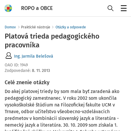
ROPO a OBCE
Menu
Domov
Praktické nástroje
Otázky a odpovede
Platová trieda pedagogického
pracovníka
Ing. Jarmila Belešová
OAO ID
:
1949
Zodpovedané
:
8. 11. 2013
Celé znenie otázky
Do akej platovej triedy by som mala byť zaradená ako
pedagogický zamestnanec. V roku 2002 som ukončila
vysokoškolské štúdium na Filozofickej fakulte UCM v
Trnave, odbor učiteľstvo všeobecno-vzdelávacích
predmetov v kombinácii slovenský jazyk a literatúra -
nemecký jazyk a literatúra. 30. 10. 2009 som získala 1.