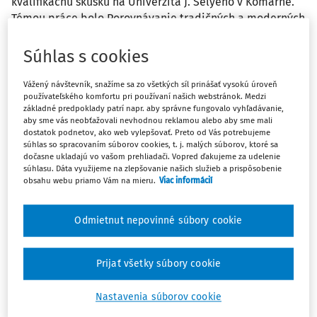
kvalifikačnú skúšku na Univerzita J. Selyeho v Komárne.
Témou práce bolo Porovnávanie tradičných a moderných
metód vo vyučovaní perfekta - zloženého minulého času
v nemeckom jazyku. 0d roku 2003 do roku 2012 som
Súhlas s cookies
pracovala ako učiteľka na strednej škole. Od roku 2012
pracujem ako učiteľka na základnej škole. Môj pracovný
Vážený návštevník, snažíme sa zo všetkých síl prinášať vysokú úroveň
používateľského komfortu pri používaní našich webstránok. Medzi
uväzok je 25 hodín. Vyučujem 11 hodín slovenského
základné predpoklady patrí napr. aby správne fungovalo vyhľadávanie,
jazyka a 14 hodín nemeckého jazyka.
aby sme vás neobťažovali nevhodnou reklamou alebo aby sme mali
dostatok podnetov, ako web vylepšovať. Preto od Vás potrebujeme
súhlas so spracovaním súborov cookies, t. j. malých súborov, ktoré sa
Odpoveď
dočasne ukladajú vo vašom prehliadači. Vopred ďakujeme za udelenie
súhlasu. Dáta využijeme na zlepšovanie našich služieb a prispôsobenie
obsahu webu priamo Vám na mieru.
Viac informácií
Máte predplatné?
Prihláste sa
Odmietnut nepovinné súbory cookie
Prijať všetky súbory cookie
Tento dokument je len pre
Nastavenia súborov cookie
predplatiteľov Ropo a obce VIP.