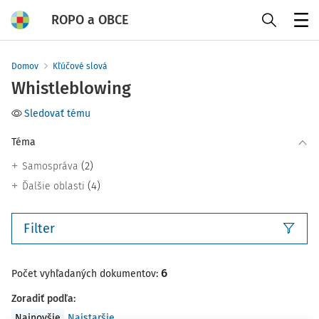
ROPO a OBCE
Menu
Domov
Kľúčové slová
Whistleblowing
Sledovať tému
Téma
(2)
Samospráva
(4)
Ďalšie oblasti
Filter
6
Počet vyhľadaných dokumentov:
Zoradiť podľa
:
Najnovšie
Najstaršie