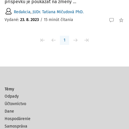
príspevku je poukázať na zmeny ...
Redakcia
,
JUDr. Tatiana Mičudová PhD.
Vydané:
23. 8. 2023
/
15 minút čítania
1
Témy
Odpady
Účtovníctvo
Dane
Hospodárenie
Samospráva