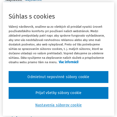
ČLÁNKY
Súhlas s cookies
Čo by mal vedieť každý zamestnanec o
oznamovaní protispoločenskej činnosti
Vážený návštevník, snažíme sa zo všetkých síl prinášať vysokú úroveň
používateľského komfortu pri používaní našich webstránok. Medzi
V marcovom čísle časopisu Právo pre ROPO a obce v
základné predpoklady patrí napr. aby správne fungovalo vyhľadávanie,
praxi sme sa venovali téme postavenia tzv.
aby sme vás neobťažovali nevhodnou reklamou alebo aby sme mali
dostatok podnetov, ako web vylepšovať. Preto od Vás potrebujeme
zodpovedných osôb vo vnútornom systéme preverovania
súhlas so spracovaním súborov cookies, t. j. malých súborov, ktoré sa
oznámení protispoločenskej činnosti. V nasledujúcom
dočasne ukladajú vo vašom prehliadači. Vopred ďakujeme za udelenie
súhlasu. Dáta využijeme na zlepšovanie našich služieb a prispôsobenie
článku prinášame odpovede na najčastejšie otázky, ktoré
obsahu webu priamo Vám na mieru.
Viac informácií
...
Ing. Beáta Farkašová
Odmietnut nepovinné súbory cookie
Vydané:
30. 7. 2026
/
10 minút čítania
Prijať všetky súbory cookie
ČLÁNKY
Zmeny v ochrane oznamovateľov
Nastavenia súborov cookie
protispoločenskej činnosti na základe