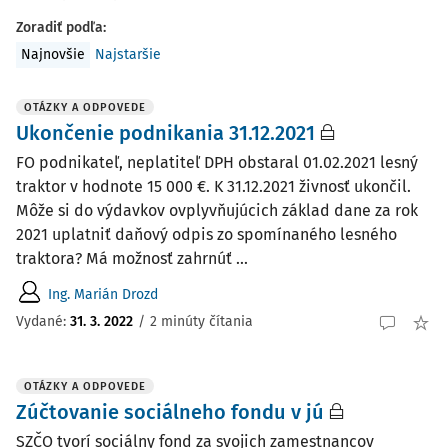
Zoradiť podľa
:
Najnovšie
Najstaršie
OTÁZKY A ODPOVEDE
Ukončenie podnikania 31.12.2021
FO podnikateľ, neplatiteľ DPH obstaral 01.02.2021 lesný
traktor v hodnote 15 000 €. K 31.12.2021 živnosť ukončil.
Môže si do výdavkov ovplyvňujúcich základ dane za rok
2021 uplatniť daňový odpis zo spomínaného lesného
traktora? Má možnosť zahrnúť ...
Ing. Marián Drozd
Vydané
:
31. 3. 2022
/
2 minúty čítania
OTÁZKY A ODPOVEDE
Zúčtovanie sociálneho fondu v jú
SZČO tvorí sociálny fond za svojich zamestnancov