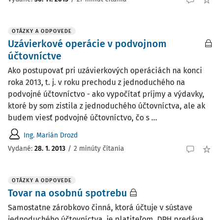
OTÁZKY A ODPOVEDE
Uzávierkové operácie v podvojnom
účtovníctve
Ako postupovať pri uzávierkových operáciách na konci
roka 2013, t. j. v roku prechodu z jednoduchého na
podvojné účtovníctvo - ako vypočítať príjmy a výdavky,
ktoré by som zistila z jednoduchého účtovníctva, ale ak
budem viesť podvojné účtovníctvo, čo s ...
Ing. Marián Drozd
Vydané
:
28. 1. 2013
/
2 minúty čítania
OTÁZKY A ODPOVEDE
Tovar na osobnú spotrebu
Samostatne zárobkovo činná, ktorá účtuje v sústave
jednoduchého účtovníctva, je platiteľom DPH predáva