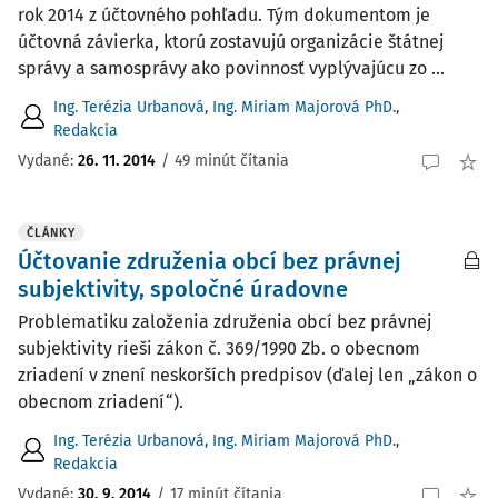
rok 2014 z účtovného pohľadu. Tým dokumentom je
účtovná závierka, ktorú zostavujú organizácie štátnej
správy a samosprávy ako povinnosť vyplývajúcu zo ...
Ing. Terézia Urbanová
,
Ing. Miriam Majorová PhD.
,
Redakcia
Vydané:
26. 11. 2014
/
49 minút čítania
ČLÁNKY
Účtovanie združenia obcí bez právnej
subjektivity, spoločné úradovne
Problematiku založenia združenia obcí bez právnej
subjektivity rieši zákon č. 369/1990 Zb. o obecnom
zriadení v znení neskorších predpisov (ďalej len „zákon o
obecnom zriadení“).
Ing. Terézia Urbanová
,
Ing. Miriam Majorová PhD.
,
Redakcia
Vydané:
30. 9. 2014
/
17 minút čítania