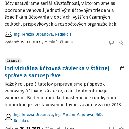
účty uzatvárame seriál súvzťažnosti, v ktorom sme sa
podrobne venovali jednotlivým účtovným triedam a
špecifikám účtovania v obciach, vyšších územných
celkoch, príspevkových a rozpočtových organizáciách.
Ing. Terézia Urbanová
,
Redakcia
Vydané:
29. 12. 2013
/
5 minút čítania
ČLÁNKY
Individuálna účtovná závierka v štátnej
správe a samospráve
Každý rok pre čitateľov pripravujeme príspevok
venovaný účtovnej závierke, a ani tento rok nie je
výnimkou. Budeme radi, keď nasledujúce riadky budú
pomôckou pri zostavovaní účtovnej závierky za rok 2013.
Ing. Terézia Urbanová
,
Ing. Miriam Majorová PhD.
,
Redakcia
Vydané:
30. 11. 2013
/
27 minút čítania