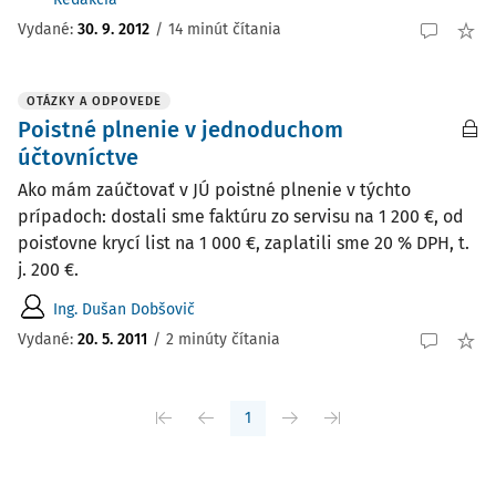
Vydané:
30. 9. 2012
/
14 minút čítania
OTÁZKY A ODPOVEDE
Poistné plnenie v jednoduchom
účtovníctve
Ako mám zaúčtovať v JÚ poistné plnenie v týchto
prípadoch: dostali sme faktúru zo servisu na 1 200 €, od
poisťovne krycí list na 1 000 €, zaplatili sme 20 % DPH, t.
j. 200 €.
Ing. Dušan Dobšovič
Vydané
:
20. 5. 2011
/
2 minúty čítania
1