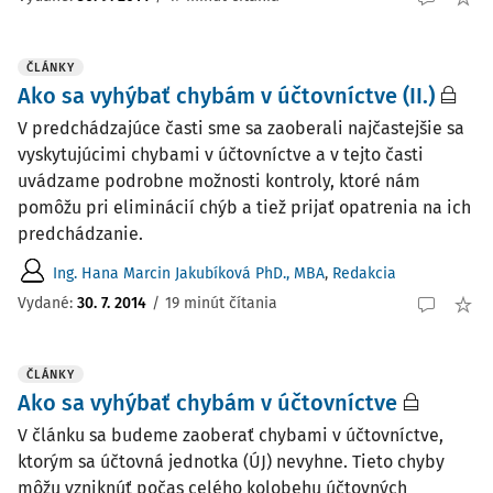
ČLÁNKY
Ako sa vyhýbať chybám v účtovníctve (II.)
V predchádzajúce časti sme sa zaoberali najčastejšie sa
vyskytujúcimi chybami v účtovníctve a v tejto ­časti
uvádzame podrobne možnosti kontroly, ktoré nám
pomôžu pri eliminácií chýb a tiež prijať opatrenia na ich
predchádzanie.
Ing. Hana Marcin Jakubíková PhD., MBA
,
Redakcia
Vydané:
30. 7. 2014
/
19 minút čítania
ČLÁNKY
Ako sa vyhýbať chybám v účtovníctve
V článku sa budeme zaoberať chybami v účtovníctve,
ktorým sa účtovná jednotka (ÚJ) nevyhne. Tieto chyby
môžu vzniknúť počas celého kolobehu účtovných