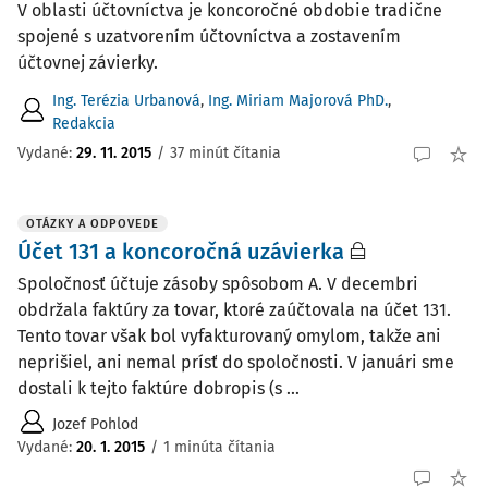
V oblasti účtovníctva je koncoročné obdobie tradične
spojené s uzatvorením účtovníctva a zostavením
účtovnej závierky.
Ing. Terézia Urbanová
,
Ing. Miriam Majorová PhD.
,
Redakcia
Vydané:
29. 11. 2015
/
37 minút čítania
OTÁZKY A ODPOVEDE
Účet 131 a koncoročná uzávierka
Spoločnosť účtuje zásoby spôsobom A. V decembri
obdržala faktúry za tovar, ktoré zaúčtovala na účet 131.
Tento tovar však bol vyfakturovaný omylom, takže ani
neprišiel, ani nemal prísť do spoločnosti. V januári sme
dostali k tejto faktúre dobropis (s ...
Jozef Pohlod
Vydané
:
20. 1. 2015
/
1 minúta čítania