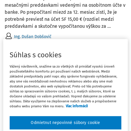
mesačnými preddavkami vedenými na osobitnom účte v
banke. Po prepočítaní miezd za 12. mesiac zistí, že je
potrebné previesť na účet SF 15,00 € (rozdiel medzi
preddavkami a skutočne vypočítanou výškou za ...
Ing. Dušan Dobšovič
Vydané
:
8. 3. 2018
/
2 minúty čítania
Súhlas s cookies
ČLÁNKY
Vážený návštevník, snažíme sa zo všetkých síl prinášať vysokú úroveň
Povinnosti v mzdovej učtárni pri ročnej
používateľského komfortu pri používaní našich webstránok. Medzi
základné predpoklady patrí napr. aby správne fungovalo vyhľadávanie,
uzávierke za rok 2017
aby sme vás neobťažovali nevhodnou reklamou alebo aby sme mali
Koniec jedného kalendárneho roka a začiatok ďalšieho
dostatok podnetov, ako web vylepšovať. Preto od Vás potrebujeme
súhlas so spracovaním súborov cookies, t. j. malých súborov, ktoré sa
kalendárneho roka je jedným z náročnejších období v
dočasne ukladajú vo vašom prehliadači. Vopred ďakujeme za udelenie
mzdovej učtárni. Začiatok kalendárneho roka sa spája
súhlasu. Dáta využijeme na zlepšovanie našich služieb a prispôsobenie
obsahu webu priamo Vám na mieru.
Viac informácií
(takmer už s pravidelnosťou) s legislatívnymi zmenami,
ktoré majú priamy vplyv na vedenie a ...
Odmietnut nepovinné súbory cookie
Redakcia
,
Ing. Iveta Matlovičová