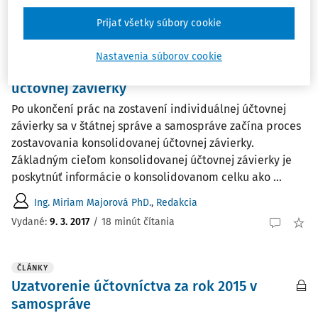
Vydané:
7. 11. 2017
/
37 minút čítania
Prijať všetky súbory cookie
ČLÁNKY
Nastavenia súborov cookie
Proces zostavenia konsolidovanej
účtovnej závierky
Po ukončení prác na zostavení individuálnej účtovnej
závierky sa v štátnej správe a samospráve začína proces
zostavovania konsolidovanej účtovnej závierky.
Základným cieľom konsolidovanej účtovnej závierky je
poskytnúť informácie o konsolidovanom celku ako ...
Ing. Miriam Majorová PhD.
,
Redakcia
Vydané:
9. 3. 2017
/
18 minút čítania
ČLÁNKY
Uzatvorenie účtovníctva za rok 2015 v
samospráve