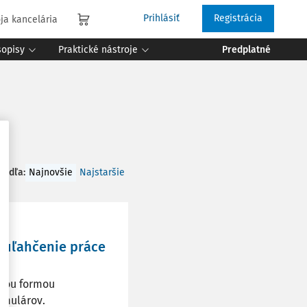
Prihlásiť
Registrácia
ja kancelária
sopisy
Praktické nástroje
Predplatné
 podľa
:
Najnovšie
Najstaršie
a uľahčenie práce
ckou formou
rmulárov.