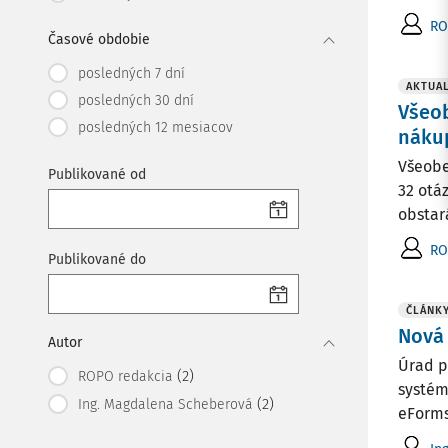
RO
Časové obdobie
posledných 7 dní
AKTUAL
posledných 30 dní
Všeo
posledných 12 mesiacov
náku
Všeobe
Publikované od
32 otá
obsta
RO
Publikované do
ČLÁNK
Nová
Autor
Úrad p
(2)
ROPO redakcia
systém
(2)
Ing. Magdalena Scheberová
eForms