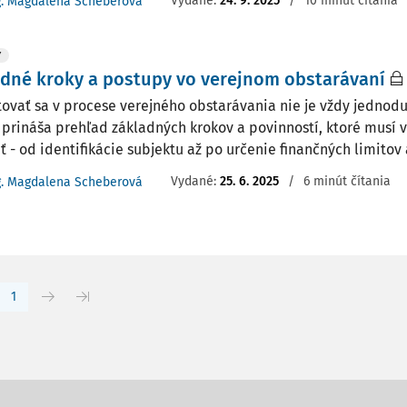
Vydané:
24. 9. 2025
/
10 minút čítania
g. Magdalena Scheberová
Y
dné kroky a postupy vo verejnom obstarávaní
tovať sa v procese verejného obstarávania nie je vždy jednod
 prináša prehľad základných krokov a povinností, ktoré musí 
 - od identifikácie subjektu až po určenie finančných limitov a
Vydané:
25. 6. 2025
/
6 minút čítania
g. Magdalena Scheberová
1