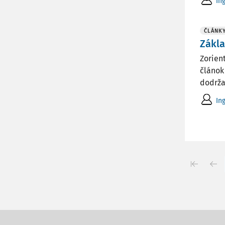
In
ČLÁNK
Zákla
Zorien
článok
dodržať
In