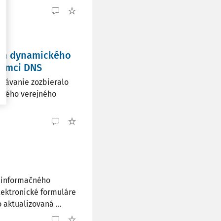
am dynamického
rámci DNS
rávanie zozbieralo
nského verejného
i informačného
lektronické formuláre
 aktualizovaná ...