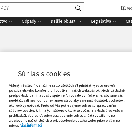
Mo
ctvo
Odpady
Ďalšie oblasti
Legislatíva
Ča
Súhlas s cookies
4
daných dokumentov:
Zoradiť
Vážený návštevník, snažíme sa zo všetkých síl prinášať vysokú úroveň
používateľského komfortu pri používaní našich webstránok. Medzi základné
predpoklady patrí napr. aby správne fungovalo vyhľadávanie, aby sme vás
ITY
neobťažovali nevhodnou reklamou alebo aby sme mali dostatok podnetov,
pre verejné obstarávanie zverejnil infografiky n
ako web vylepšovať. Preto od Vás potrebujeme súhlas so spracovaním
súborov cookies, t. j. malých súborov, ktoré sa dočasne ukladajú vo vašom
mulármi v systéme eForms
prehliadači. Vopred ďakujeme za udelenie súhlasu. Dáta využijeme na
zlepšovanie našich služieb a prispôsobenie obsahu webu priamo Vám na
ateriály dopĺňajú používateľské príručky a prehľadnou grafi
mieru.
Viac informácií
ľujú odporúčané postupy a princípy vypĺňania jednotlivých fo