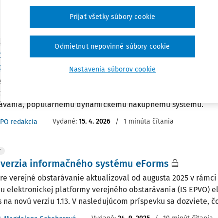
Vydané:
14. 7. 2026
/
1 minúta čítania
PO redakcia
Prijať všetky súbory cookie
ITY
Odmietnut nepovinné súbory cookie
becné metodické usmernenie k vybraným otázk
pného systému a postupu zadávania zákaziek v 
Nastavenia súborov cookie
cné metodické usmernenie č. 2/2026 Úradu pre verejné obsta
zok z aplikačnej praxe, ktoré sa venujú, v podmienkach slove
rávania, populárnemu dynamickému nákupnému systému.
Vydané:
15. 4. 2026
/
1 minúta čítania
PO redakcia
Y
 verzia informačného systému eForms
re verejné obstarávanie aktualizoval od augusta 2025 v rámc
u elektronickej platformy verejného obstarávania (IS EPVO) e
 na novú verziu 1.13. V nasledujúcom príspevku sa dozviete, čo