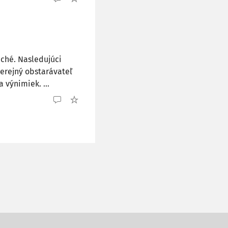
uché. Nasledujúci
verejný obstarávateľ
 výnimiek. ...