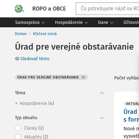
ROPO a OBCE
Samospráva
Hospodárenie
Dane
Účtovní
Domov
Kľúčové slová
Úrad pre verejné obstarávanie
Sledovať tému
ÚRAD PRE VEREJNÉ OBSTARÁVANIE
Počet vyhľa
Téma
(4)
Hospodárenie
AKTUAL
Úrad 
Typ obsahu
s for
(2)
Články
Nové m
vysvet
(2)
Aktuality