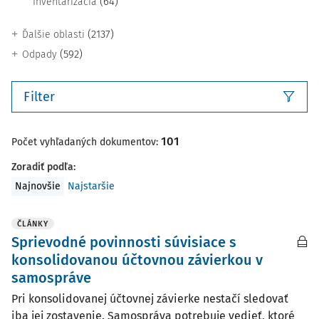
(64)
Inventarizácia
(2137)
Ďalšie oblasti
(592)
Odpady
Filter
101
Počet vyhľadaných dokumentov:
Zoradiť podľa
:
Najnovšie
Najstaršie
ČLÁNKY
Sprievodné povinnosti súvisiace s
konsolidovanou účtovnou závierkou v
samospráve
Pri konsolidovanej účtovnej závierke nestačí sledovať
iba jej zostavenie. Samospráva potrebuje vedieť, ktoré