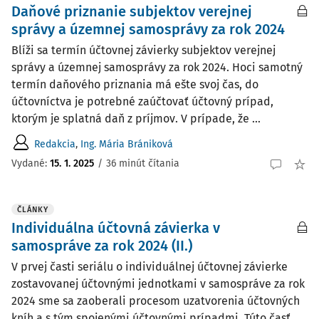
Daňové priznanie subjektov verejnej
správy a územnej samosprávy za rok 2024
Blíži sa termín účtovnej závierky subjektov verejnej
správy a územnej samosprávy za rok 2024. Hoci samotný
termín daňového priznania má ešte svoj čas, do
účtovníctva je potrebné zaúčtovať účtovný prípad,
ktorým je splatná daň z príjmov. V prípade, že ...
Redakcia
,
Ing. Mária Brániková
Vydané:
15. 1. 2025
/
36 minút čítania
ČLÁNKY
Individuálna účtovná závierka v
samospráve za rok 2024 (II.)
V prvej časti seriálu o individuálnej účtovnej závierke
zostavovanej účtovnými jednotkami v samospráve za rok
2024 sme sa zaoberali procesom uzatvorenia účtovných
kníh a s tým spojenými účtovnými prípadmi. Túto časť