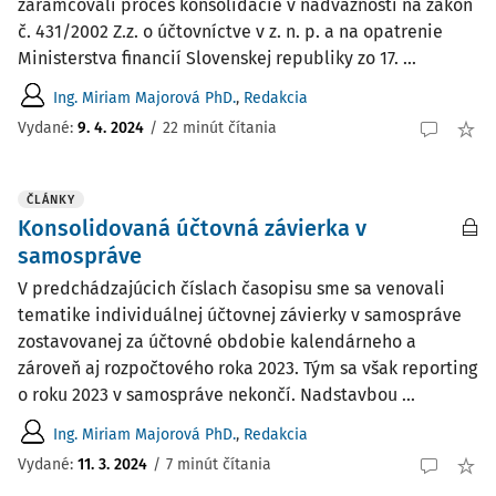
zarámcovali proces konsolidácie v nadväznosti na zákon
č. 431/2002 Z.z. o účtovníctve v z. n. p. a na opatrenie
Ministerstva financií Slovenskej republiky zo 17. ...
Ing. Miriam Majorová PhD.
,
Redakcia
Vydané:
9. 4. 2024
/
22 minút čítania
ČLÁNKY
Konsolidovaná účtovná závierka v
samospráve
V predchádzajúcich číslach časopisu sme sa venovali
tematike individuálnej účtovnej závierky v samospráve
zostavovanej za účtovné obdobie kalendárneho a
zároveň aj rozpočtového roka 2023. Tým sa však reporting
o roku 2023 v samospráve nekončí. Nadstavbou ...
Ing. Miriam Majorová PhD.
,
Redakcia
Vydané:
11. 3. 2024
/
7 minút čítania