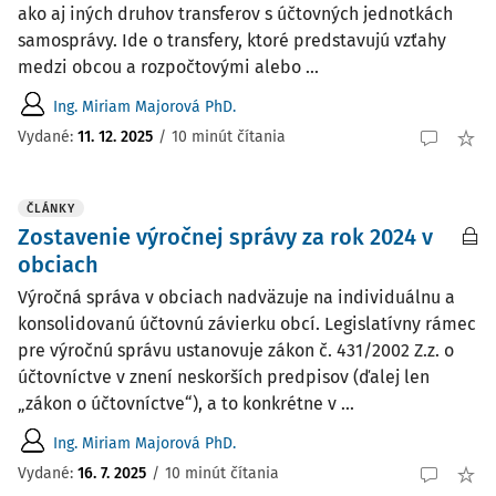
ako aj iných druhov transferov s účtovných jednotkách
samosprávy. Ide o transfery, ktoré predstavujú vzťahy
medzi obcou a rozpočtovými alebo ...
Ing. Miriam Majorová PhD.
Vydané:
11. 12. 2025
/
10 minút čítania
ČLÁNKY
Zostavenie výročnej správy za rok 2024 v
obciach
Výročná správa v obciach nadväzuje na individuálnu a
konsolidovanú účtovnú závierku obcí. Legislatívny rámec
pre výročnú správu ustanovuje zákon č. 431/2002 Z.z. o
účtovníctve v znení neskorších predpisov (ďalej len
„zákon o účtovníctve“), a to konkrétne v ...
Ing. Miriam Majorová PhD.
Vydané:
16. 7. 2025
/
10 minút čítania