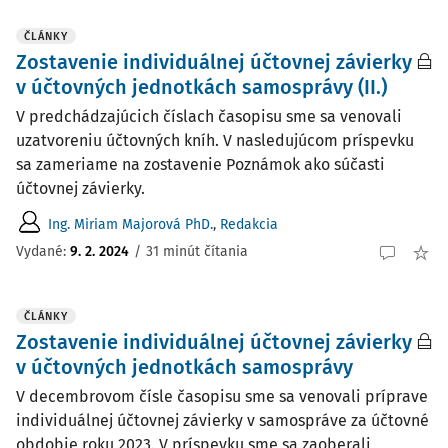
ČLÁNKY
Zostavenie individuálnej účtovnej závierky
v účtovných jednotkách samosprávy (II.)
V predchádzajúcich číslach časopisu sme sa venovali
uzatvoreniu účtovných kníh. V nasledujúcom príspevku
sa zameriame na zostavenie Poznámok ako súčasti
účtovnej závierky.
Ing. Miriam Majorová PhD.
,
Redakcia
Vydané:
9. 2. 2024
/
31 minút čítania
ČLÁNKY
Zostavenie individuálnej účtovnej závierky
v účtovných jednotkách samosprávy
V decembrovom čísle časopisu sme sa venovali príprave
individuálnej účtovnej závierky v samospráve za účtovné
obdobie roku 2023. V príspevku sme sa zaoberali