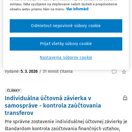
súhlasu. Dáta využijeme na zlepšovanie našich služieb a prispôsobenie
obsahu webu priamo Vám na mieru.
Viac informácií
ČLÁNKY
Individuálna účtovná závierka v
Odmietnut nepovinné súbory cookie
samospráve (II.)
Súčasťou individuálnej účtovnej závierky sú okrem
Prijať všetky súbory cookie
účtovných výkazov aj Poznámky, ktorým sa podrobne
venujeme v nasledujúcom príspevku.
Nastavenia súborov cookie
Ing. Miriam Majorová PhD.
Vydané:
5. 3. 2026
/
31 minút čítania
ČLÁNKY
Individuálna účtovná závierka v
samospráve - kontrola zaúčtovania
transferov
Pre správne zostavenie individuálnej účtovnej závierky je
štandardom kontrola zaúčtovania finančných vzťahov,