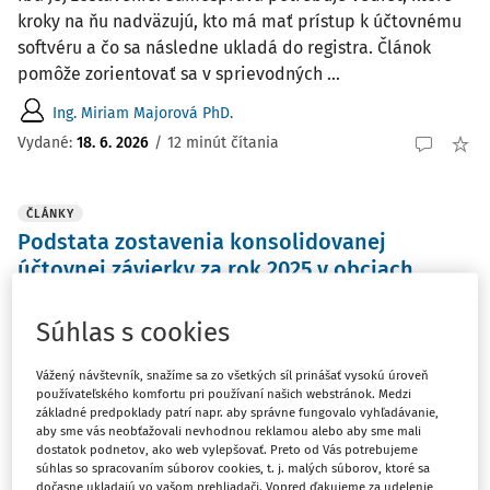
kroky na ňu nadväzujú, kto má mať prístup k účtovnému
softvéru a čo sa následne ukladá do registra. Článok
pomôže zorientovať sa v sprievodných ...
Ing. Miriam Majorová PhD.
Vydané:
18. 6. 2026
/
12 minút čítania
ČLÁNKY
Podstata zostavenia konsolidovanej
účtovnej závierky za rok 2025 v obciach
Článok prináša praktický prehľad pravidiel, ktoré obce
Súhlas s cookies
potrebujú pri zostavení konsolidovanej účtovnej závierky
za rok 2025. Venuje sa právnemu rámcu, termínu
Vážený návštevník, snažíme sa zo všetkých síl prinášať vysokú úroveň
uloženia do registra účtovných závierok, odsúhlasovaniu
používateľského komfortu pri používaní našich webstránok. Medzi
vzájomných vzťahov a špecifikám ...
základné predpoklady patrí napr. aby správne fungovalo vyhľadávanie,
aby sme vás neobťažovali nevhodnou reklamou alebo aby sme mali
Ing. Miriam Majorová PhD.
dostatok podnetov, ako web vylepšovať. Preto od Vás potrebujeme
súhlas so spracovaním súborov cookies, t. j. malých súborov, ktoré sa
Vydané:
11. 5. 2026
/
25 minút čítania
dočasne ukladajú vo vašom prehliadači. Vopred ďakujeme za udelenie