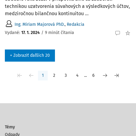
technikou uzatvorenia súvahových a výsledkových účtov,
medziročnou bilančnou kontinuitou ...
Ing. Miriam Majorová PhD.
,
Redakcia
Vydané:
17. 1. 2024
/
9 minút čítania
+ Zobraziť ďaľších 20
1
2
3
4
...
6
Témy
Odpady