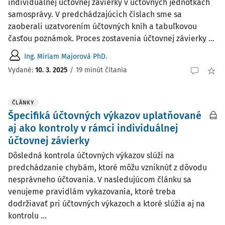
individuálnej účtovnej závierky v účtovných jednotkách
samosprávy. V predchádzajúcich číslach sme sa
zaoberali uzatvorením účtovných kníh a tabuľkovou
časťou poznámok. Proces zostavenia účtovnej závierky ...
Ing. Miriam Majorová PhD.
Vydané:
10. 3. 2025
/
19 minút čítania
ČLÁNKY
Špecifiká účtovných výkazov uplatňované
aj ako kontroly v rámci individuálnej
účtovnej závierky
Dôsledná kontrola účtovných výkazov slúži na
predchádzanie chybám, ktoré môžu vzniknúť z dôvodu
nesprávneho účtovania. V nasledujúcom článku sa
venujeme pravidlám vykazovania, ktoré treba
dodržiavať pri účtovných výkazoch a ktoré slúžia aj na
kontrolu ...