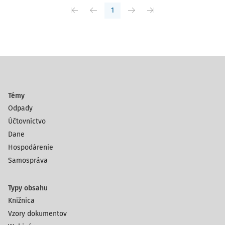
1
Témy
Odpady
Účtovníctvo
Dane
Hospodárenie
Samospráva
Typy obsahu
Knižnica
Vzory dokumentov