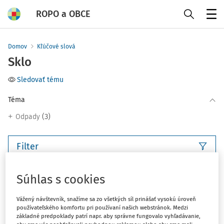
ROPO a OBCE
Menu
Domov
Kľúčové slová
Sklo
Sledovať tému
Téma
(3)
Odpady
Filter
3
Súhlas s cookies
Počet vyhľadaných dokumentov:
Zoradiť podľa
:
Vážený návštevník, snažíme sa zo všetkých síl prinášať vysokú úroveň
používateľského komfortu pri používaní našich webstránok. Medzi
Najnovšie
Najstaršie
základné predpoklady patrí napr. aby správne fungovalo vyhľadávanie,