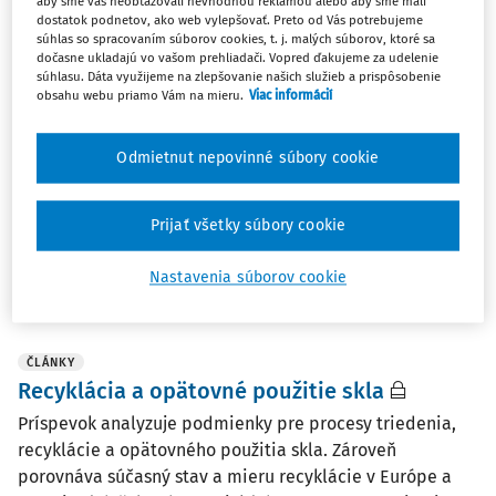
aby sme vás neobťažovali nevhodnou reklamou alebo aby sme mali
dostatok podnetov, ako web vylepšovať. Preto od Vás potrebujeme
ČLÁNKY
súhlas so spracovaním súborov cookies, t. j. malých súborov, ktoré sa
Recyklácia skla a jej potenciál na
dočasne ukladajú vo vašom prehliadači. Vopred ďakujeme za udelenie
Slovensku
súhlasu. Dáta využijeme na zlepšovanie našich služieb a prispôsobenie
obsahu webu priamo Vám na mieru.
Viac informácií
Príspevok analyzuje výhody a potenciál recyklácie skla a
sklenených materiálov. V úvodnej časti poukazuje na
Odmietnut nepovinné súbory cookie
environmentálne benefity uvedeného procesu. Po
uvedenej analýze sa autor venuje právnym aspektom
recyklácie. Ďalšie časti príspevku sa zameriavajú ...
Prijať všetky súbory cookie
doc. JUDr. Michal Maslen PhD.
,
Redakcia
Nastavenia súborov cookie
Vydané:
24. 9. 2024
/
15 minút čítania
ČLÁNKY
Recyklácia a opätovné použitie skla
Príspevok analyzuje podmienky pre procesy triedenia,
recyklácie a opätovného použitia skla. Zároveň
porovnáva súčasný stav a mieru recyklácie v Európe a