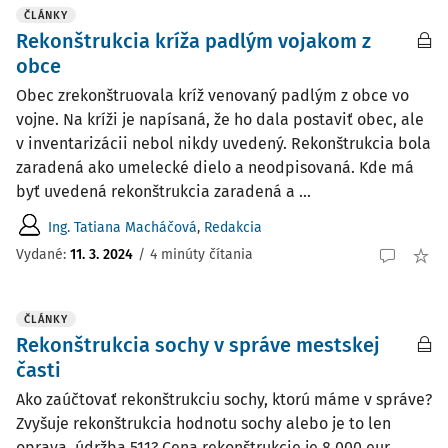
ČLÁNKY
Rekonštrukcia kríža padlým vojakom z
obce
Obec zrekonštruovala kríž venovaný padlým z obce vo
vojne. Na kríži je napísaná, že ho dala postaviť obec, ale
v inventarizácii nebol nikdy uvedený. Rekonštrukcia bola
zaradená ako umelecké dielo a neodpisovaná. Kde má
byť uvedená rekonštrukcia zaradená a ...
Ing. Tatiana Macháčová
,
Redakcia
Vydané:
11. 3. 2024
/
4 minúty čítania
ČLÁNKY
Rekonštrukcia sochy v správe mestskej
časti
Ako zaúčtovať rekonštrukciu sochy, ktorú máme v správe?
Zvyšuje rekonštrukcia hodnotu sochy alebo je to len
oprava, údržba 511? Cena rekonštrukcie je 8 000 eur.