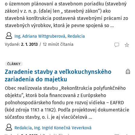
o územnom plánovaní a stavebnom poriadku (stavebný
zákon) v z. n. p. (ďalej len „ stavebný zákon“) ako
stavebná konštrukcia postavená stavebnými prácami zo
stavebných výrobkov, ktorá je pevne spojená so ...
Ing. Adriana Wittgruberová
,
Redakcia
Vydané:
2. 1. 2013
/
12 minút čítania
ČLÁNKY
Zaradenie stavby a veľkokuchynského
zariadenia do majetku
Obec realizovala stavbu „Rekonštrukcia polyfunkčného
objektu“, ktorá bola financovaná z Európskeho
poľnohospodárskeho fondu pre rozvoj vidieka – EAFRD
(kód zdroja 11K1 a 11K2). Podľa projektovej dokumentácie
súčasťou stavby, o. i. je aj viacúčelová ...
Redakcia
,
Ing. Ingrid Konečná Veverková