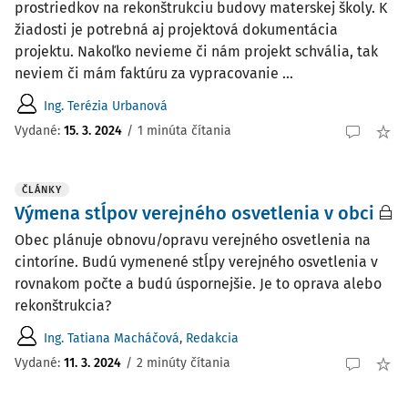
prostriedkov na rekonštrukciu budovy materskej školy. K
žiadosti je potrebná aj projektová dokumentácia
projektu. Nakoľko nevieme či nám projekt schvália, tak
neviem či mám faktúru za vypracovanie ...
Ing. Terézia Urbanová
Vydané
:
15. 3. 2024
/
1 minúta čítania
ČLÁNKY
Výmena stĺpov verejného osvetlenia v obci
Obec plánuje obnovu/opravu verejného osvetlenia na
cintoríne. Budú vymenené stĺpy verejného osvetlenia v
rovnakom počte a budú úspornejšie. Je to oprava alebo
rekonštrukcia?
Ing. Tatiana Macháčová
,
Redakcia
Vydané:
11. 3. 2024
/
2 minúty čítania