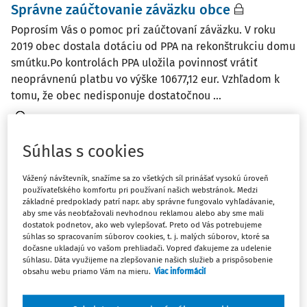
Správne zaúčtovanie záväzku obce
Poprosím Vás o pomoc pri zaúčtovaní záväzku. V roku
2019 obec dostala dotáciu od PPA na rekonštrukciu domu
smútku.Po kontrolách PPA uložila povinnosť vrátiť
neoprávnenú platbu vo výške 10677,12 eur. Vzhľadom k
tomu, že obec nedisponuje dostatočnou ...
Ing. Terézia Urbanová
Vydané
:
20. 9. 2024
/
1 minúta čítania
Súhlas s cookies
Vážený návštevník, snažíme sa zo všetkých síl prinášať vysokú úroveň
OTÁZKY A ODPOVEDE
používateľského komfortu pri používaní našich webstránok. Medzi
Účtovanie projektovej dokumentácie
základné predpoklady patrí napr. aby správne fungovalo vyhľadávanie,
aby sme vás neobťažovali nevhodnou reklamou alebo aby sme mali
Nechali sme si urobiť projekt na rekonštrukciu telocvične
dostatok podnetov, ako web vylepšovať. Preto od Vás potrebujeme
v hodnote 1680 € s DPH. Keďže sme nevedeli, či nám
súhlas so spracovaním súborov cookies, t. j. malých súborov, ktoré sa
dočasne ukladajú vo vašom prehliadači. Vopred ďakujeme za udelenie
zriaďovateľ dá na rekonštrukciu finančné prostriedky
súhlasu. Dáta využijeme na zlepšovanie našich služieb a prispôsobenie
/teraz už vieme, že nám ich nedal/ projekt máme hotový
obsahu webu priamo Vám na mieru.
Viac informácií
a uhradený z bežných výdavkov a bude ...