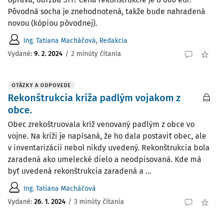
Pôvodná socha je znehodnotená, takže bude nahradená
novou (kópiou pôvodnej).
Ing. Tatiana Macháčová
,
Redakcia
Vydané:
9. 2. 2024
/
2 minúty čítania
OTÁZKY A ODPOVEDE
Rekonštrukcia kríža padlým vojakom z
obce.
Obec zrekoštruovala kríž venovaný padlým z obce vo
vojne. Na kríži je napísaná, že ho dala postaviť obec, ale
v inventarizácii nebol nikdy uvedený. Rekonštrukcia bola
zaradená ako umelecké dielo a neodpisovaná. Kde má
byť uvedená rekonštrukcia zaradená a ...
Ing. Tatiana Macháčová
Vydané
:
26. 1. 2024
/
3 minúty čítania