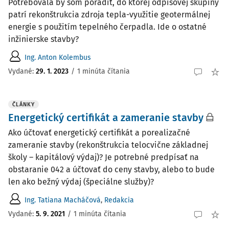
Potrebovala by som poradiť, do ktorej odpisovej skupiny
patrí rekonštrukcia zdroja tepla-využitie geotermálnej
energie s použitím tepelného čerpadla. Ide o ostatné
inžinierske stavby?
Ing. Anton Kolembus
Vydané
:
29. 1. 2023
/
1 minúta čítania
ČLÁNKY
Energetický certifikát a zameranie stavby
Ako účtovať energetický certifikát a porealizačné
zameranie stavby (rekonštrukcia telocvične základnej
školy – kapitálový výdaj)? Je potrebné predpísať na
obstaranie 042 a účtovať do ceny stavby, alebo to bude
len ako bežný výdaj (špeciálne služby)?
Ing. Tatiana Macháčová
,
Redakcia
Vydané:
5. 9. 2021
/
1 minúta čítania