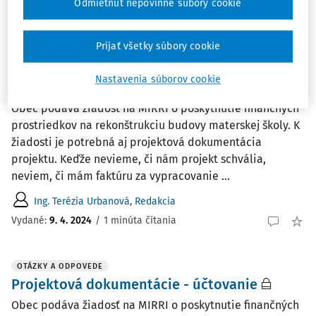
Odmietnut nepovinné súbory cookie
Ing. Tatiana Macháčová
Vydané
:
10. 7. 2024
/
2 minúty čítania
Prijať všetky súbory cookie
ČLÁNKY
Nastavenia súborov cookie
Účtovanie projektovej dokumentácie
Obec podáva žiadosť na MIRRI o poskytnutie finančných
prostriedkov na rekonštrukciu budovy materskej školy. K
žiadosti je potrebná aj projektová dokumentácia
projektu. Keďže nevieme, či nám projekt schvália,
neviem, či mám faktúru za vypracovanie ...
Ing. Terézia Urbanová
,
Redakcia
Vydané:
9. 4. 2024
/
1 minúta čítania
OTÁZKY A ODPOVEDE
Projektová dokumentácie - účtovanie
Obec podáva žiadosť na MIRRI o poskytnutie finančných