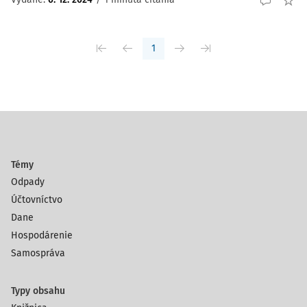
1
Témy
Odpady
Účtovníctvo
Dane
Hospodárenie
Samospráva
Typy obsahu