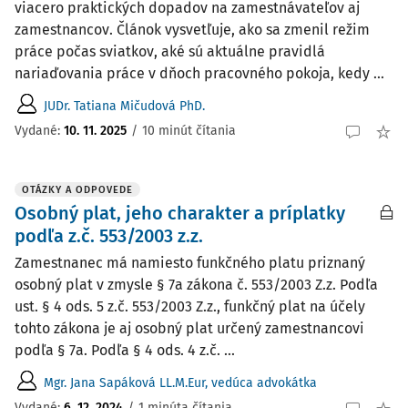
viacero praktických dopadov na zamestnávateľov aj
zamestnancov. Článok vysvetľuje, ako sa zmenil režim
práce počas sviatkov, aké sú aktuálne pravidlá
nariaďovania práce v dňoch pracovného pokoja, kedy ...
JUDr. Tatiana Mičudová PhD.
Vydané:
10. 11. 2025
/
10 minút čítania
OTÁZKY A ODPOVEDE
Osobný plat, jeho charakter a príplatky
podľa z.č. 553/2003 z.z.
Zamestnanec má namiesto funkčného platu priznaný
osobný plat v zmysle § 7a zákona č. 553/2003 Z.z. Podľa
ust. § 4 ods. 5 z.č. 553/2003 Z.z., funkčný plat na účely
tohto zákona je aj osobný plat určený zamestnancovi
podľa § 7a. Podľa § 4 ods. 4 z.č. ...
Mgr. Jana Sapáková LL.M.Eur, vedúca advokátka
Vydané
:
6. 12. 2024
/
1 minúta čítania