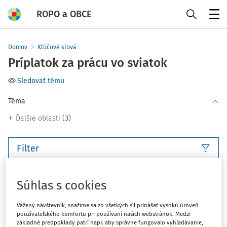
ROPO a OBCE
Menu
Domov
Kľúčové slová
Príplatok za prácu vo sviatok
Sledovať tému
Téma
(3)
Ďalšie oblasti
Filter
3
Počet vyhľadaných dokumentov:
Súhlas s cookies
Zoradiť podľa
:
Vážený návštevník, snažíme sa zo všetkých síl prinášať vysokú úroveň
Najnovšie
Najstaršie
používateľského komfortu pri používaní našich webstránok. Medzi
základné predpoklady patrí napr. aby správne fungovalo vyhľadávanie,