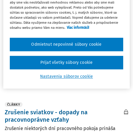
aby sme vás neobťažovali nevhodnou reklamou alebo aby sme mali
OTÁZKY A ODPOVEDE
dostatok podnetov, ako web vylepšovať. Preto od Vás potrebujeme
súhlas so spracovaním súborov cookies, t. j. malých súborov, ktoré sa
Príplatok za prácu vo sviatok - pracovný
dočasne ukladajú vo vašom prehliadači. Vopred ďakujeme za udelenie
pomer v zmysle § 52 Zákonníka práce
súhlasu. Dáta využijeme na zlepšovanie našich služieb a prispôsobenie
obsahu webu priamo Vám na mieru.
Viac informácií
(domácka práca)
Ako je to s príplatkom za prácu vo sviatok, ak má
Odmietnut nepovinné súbory cookie
zamestnanec trvalý pracovný pomer podľa § 52
Zákonníka práce - domácka práca. Pracovný čas si
zamestnanec rozvrhuje sám v rámci celého týždňa.
Prijať všetky súbory cookie
Presne 8. máj 2026 je pracovný deň a sviatok - patrí ...
Nastavenia súborov cookie
Ing. JUDr. Ladislav Hrtánek PhD.
Vydané
:
24. 3. 2026
/
1 minúta čítania
ČLÁNKY
Zrušenie sviatkov - dopady na
pracovnoprávne vzťahy
Zrušenie niektorých dní pracovného pokoja prináša