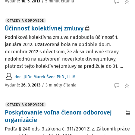
Vydané
:
10. 5. 2013
/
5 minút čítania
OTÁZKY A ODPOVEDE
Účinnosť kolektívnej zmluvy
Podniková kolektívna zmluva nadobudla účinnosť 1.
januára 2012. Uzatvorená bola na obdobie do 31.
decembra 2012 s dôvetkom, že ak sa zmluvné strany
nedohodnú na uzatvorení novej kolektívnej zmluvy,
platnosť tejto kolektívnej zmluvy sa predlžuje do 31. ...
doc. JUDr. Marek Švec PhD., LL.M.
Vydané
:
26. 3. 2013
/
3 minúty čítania
OTÁZKY A ODPOVEDE
Poskytovanie voľna členom odborovej
organizácie
Podľa § 240 ods. 3 zákona č. 311/2001 Z. z. Zákonník práce