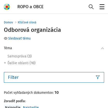
ROPO a OBCE
Menu
Domov
Kľúčové slová
Odborová organizácia
Sledovať tému
Téma
(3)
Samospráva
(10)
Ďalšie oblasti
Filter
10
Počet vyhľadaných dokumentov:
Zoradiť podľa
:
Najnovšie
Najstaršie