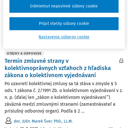
nárokom na stravné lístky u zamestnancov, ked v danom
Odmietnut nepovinné súbory cookie
dni neodpracujú viac ako 4 hodiny? Nemajú v tých dňoch
nárok na stravný lístok? Je potrebné mať odborovú
organizáciu, aby sa mohol zaviesť ...
Prijať všetky súbory cookie
Vydané
:
5. 5. 2014
/
2 minúty čítania
Nastavenia súborov cookie
OTÁZKY A ODPOVEDE
Termín zmluvné strany v
kolektívnoprávnych vzťahoch z hľadiska
zákona o kolektívnom vyjednávaní
Po uzavretí kolektívnej zmluvy sa tá stáva v zmysle § 5
ods. 1 zákona č. 2/1991 Zb. o kolektívnom vyjednávaní v z.
n. p. (ďalej len „zákon o kolektívnom vyjednávaní“)
záväzná medzi zmluvnými stranami (zamestnávateľ a
príslušný odborový organ). Podľa § 2 ...
doc. JUDr. Marek Švec PhD., LL.M.