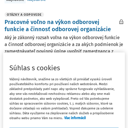
OTÁZKY A ODPOVEDE
Pracovné voľno na výkon odborovej
funkcie a činnosť odborovej organizácie
Aký je zákonný rozsah voľna na výkon odborovej funkcie
a činnosť odborovej organizácie a za akých podmienok je
zamestnávateľ povinný úplne uvoľniť zamestnanca z
plnenia pracovných povinností a umožniť mu sa plne
venovať iba výkonu odborovej funkcie?
Súhlas s cookies
Marta Thurzová
Vážený návštevník, snažíme sa zo všetkých síl prinášať vysokú úroveň
Vydané
:
25. 8. 2016
/
3 minúty čítania
používateľského komfortu pri používaní našich webstránok. Medzi
základné predpoklady patrí napr. aby správne fungovalo vyhľadávanie,
aby sme vás neobťažovali nevhodnou reklamou alebo aby sme mali
dostatok podnetov, ako web vylepšovať. Preto od Vás potrebujeme
OTÁZKY A ODPOVEDE
súhlas so spracovaním súborov cookies, t. j. malých súborov, ktoré sa
Pružný pracovný čas a nárok na stravné
dočasne ukladajú vo vašom prehliadači. Vopred ďakujeme za udelenie
súhlasu. Dáta využijeme na zlepšovanie našich služieb a prispôsobenie
lístky
obsahu webu priamo Vám na mieru.
Viac informácií
V organizácii je zavedený pružný pracovný čas. Ako je to s