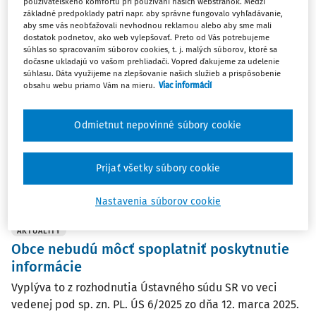
používateľského komfortu pri používaní našich webstránok. Medzi
základné predpoklady patrí napr. aby správne fungovalo vyhľadávanie,
ČLÁNKY
aby sme vás neobťažovali nevhodnou reklamou alebo aby sme mali
Spoplatňovanie informácií podľa
dostatok podnetov, ako web vylepšovať. Preto od Vás potrebujeme
infozákona
súhlas so spracovaním súborov cookies, t. j. malých súborov, ktoré sa
dočasne ukladajú vo vašom prehliadači. Vopred ďakujeme za udelenie
V poslednom období rozvíril hladinu verejnej mienky
súhlasu. Dáta využijeme na zlepšovanie našich služieb a prispôsobenie
obsahu webu priamo Vám na mieru.
Viac informácií
nález Ústavného súdu z 5. decembra 2025, ktorý sa týka
úhrad nákladov za poskytnuté informácie. Problematika
spoplatňovania informácií zasielaných žiadateľom podľa
Odmietnut nepovinné súbory cookie
infozákona je však komplexnejšia a ...
Mgr. Vladimír Pirošík
Prijať všetky súbory cookie
Vydané:
25. 2. 2026
/
8 minút čítania
Nastavenia súborov cookie
AKTUALITY
Obce nebudú môcť spoplatniť poskytnutie
informácie
Vyplýva to z rozhodnutia Ústavného súdu SR vo veci
vedenej pod sp. zn. PL. ÚS 6/2025 zo dňa 12. marca 2025.