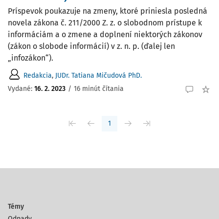
Príspevok poukazuje na zmeny, ktoré priniesla posledná
novela zákona č. 211/2000 Z. z. o slobodnom prístupe k
informáciám a o zmene a doplnení niektorých zákonov
(zákon o slobode informácií) v z. n. p. (ďalej len
„infozákon“).
Redakcia
,
JUDr. Tatiana Mičudová PhD.
Vydané:
16. 2. 2023
/
16 minút čítania
1
Témy
Odpady