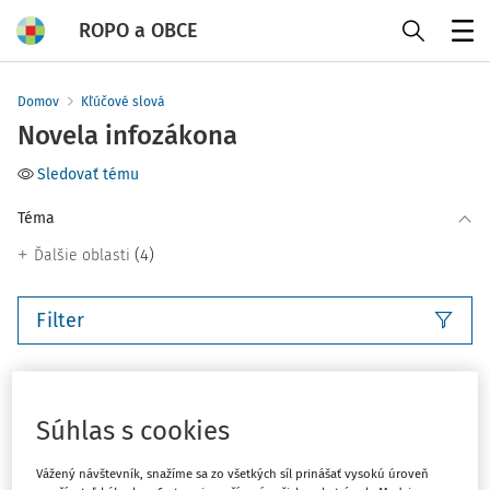
ROPO a OBCE
Menu
Domov
Kľúčové slová
Novela infozákona
Sledovať tému
Téma
(4)
Ďalšie oblasti
Filter
4
Počet vyhľadaných dokumentov:
Súhlas s cookies
Zoradiť podľa
:
Najnovšie
Najstaršie
Vážený návštevník, snažíme sa zo všetkých síl prinášať vysokú úroveň