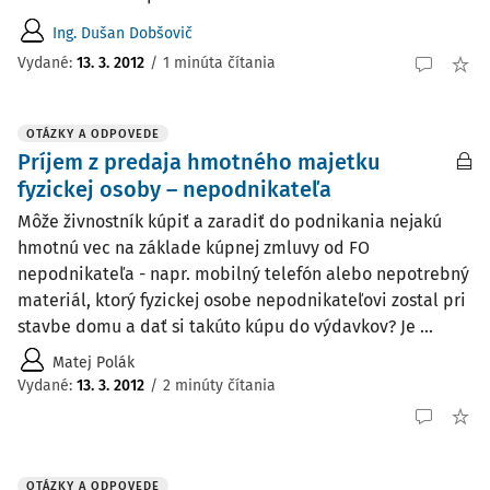
Ing. Dušan Dobšovič
Vydané
:
13. 3. 2012
/
1 minúta čítania
OTÁZKY A ODPOVEDE
Príjem z predaja hmotného majetku
fyzickej osoby – nepodnikateľa
Môže živnostník kúpiť a zaradiť do podnikania nejakú
hmotnú vec na základe kúpnej zmluvy od FO
nepodnikateľa - napr. mobilný telefón alebo nepotrebný
materiál, ktorý fyzickej osobe nepodnikateľovi zostal pri
stavbe domu a dať si takúto kúpu do výdavkov? Je ...
Matej Polák
Vydané
:
13. 3. 2012
/
2 minúty čítania
OTÁZKY A ODPOVEDE