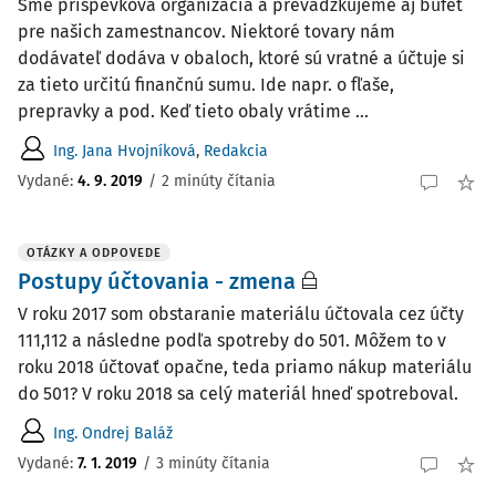
Sme príspevková organizácia a prevádzkujeme aj bufet
pre našich zamestnancov. Niektoré tovary nám
dodávateľ dodáva v obaloch, ktoré sú vratné a účtuje si
za tieto určitú finančnú sumu. Ide napr. o fľaše,
prepravky a pod. Keď tieto obaly vrátime ...
Ing. Jana Hvojníková
,
Redakcia
Vydané:
4. 9. 2019
/
2 minúty čítania
OTÁZKY A ODPOVEDE
Postupy účtovania - zmena
V roku 2017 som obstaranie materiálu účtovala cez účty
111,112 a následne podľa spotreby do 501. Môžem to v
roku 2018 účtovať opačne, teda priamo nákup materiálu
do 501? V roku 2018 sa celý materiál hneď spotreboval.
Ing. Ondrej Baláž
Vydané
:
7. 1. 2019
/
3 minúty čítania