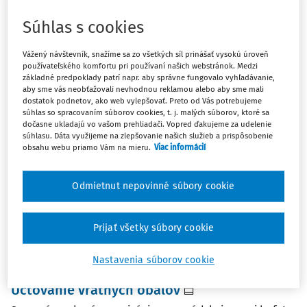
nákup nápisu na 501 alebo služba 518 výroba? Podobne,
Súhlas s cookies
napríklad, dáme si vyrobiť banner (potrebný na
publicitu k eurofondom). Je to nákup ...
Vážený návštevník, snažíme sa zo všetkých síl prinášať vysokú úroveň
používateľského komfortu pri používaní našich webstránok. Medzi
Vydané
:
20. 5. 2021
/
1 minúta čítania
základné predpoklady patrí napr. aby správne fungovalo vyhľadávanie,
aby sme vás neobťažovali nevhodnou reklamou alebo aby sme mali
dostatok podnetov, ako web vylepšovať. Preto od Vás potrebujeme
súhlas so spracovaním súborov cookies, t. j. malých súborov, ktoré sa
ČLÁNKY
dočasne ukladajú vo vašom prehliadači. Vopred ďakujeme za udelenie
Nákup materiálu na rekvizity a výroba
súhlasu. Dáta využijeme na zlepšovanie našich služieb a prispôsobenie
rekvizít dodávateľským spôsobom
obsahu webu priamo Vám na mieru.
Viac informácií
Akým spôsobom máme zaúčtovať faktúru a jej úhradu za
nákup materiálu na rekvizity a výrobu rekvizít v obci?
Odmietnut nepovinné súbory cookie
Redakcia
,
PhDr. Jozef Sýkora MBA
Vydané:
9. 12. 2019
/
1 minúta čítania
Prijať všetky súbory cookie
Nastavenia súborov cookie
ČLÁNKY
Účtovanie vratných obalov