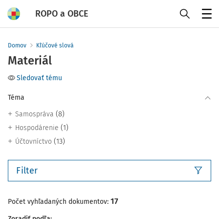
ROPO a OBCE
Menu
Domov
Kľúčové slová
Materiál
Sledovať tému
Téma
(8)
Samospráva
(1)
Hospodárenie
(13)
Účtovníctvo
Filter
17
Počet vyhľadaných dokumentov:
Zoradiť podľa
: