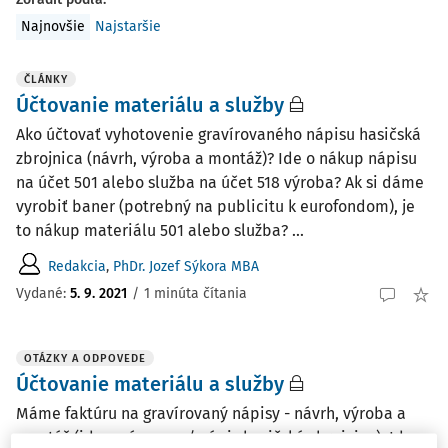
Najnovšie
Najstaršie
ČLÁNKY
Účtovanie materiálu a služby
Ako účtovať vyhotovenie gravírovaného nápisu hasičská
zbrojnica (návrh, výroba a montáž)? Ide o nákup nápisu
na účet 501 alebo služba na účet 518 výroba? Ak si dáme
vyrobiť baner (potrebný na publicitu k eurofondom), je
to nákup materiálu 501 alebo služba? ...
Redakcia
,
PhDr. Jozef Sýkora MBA
Vydané:
5. 9. 2021
/
1 minúta čítania
OTÁZKY A ODPOVEDE
Účtovanie materiálu a služby
Máme faktúru na gravírovaný nápisy - návrh, výroba a
montáž (ide o písmena / nápis hasičská zbrojnica). Ide o