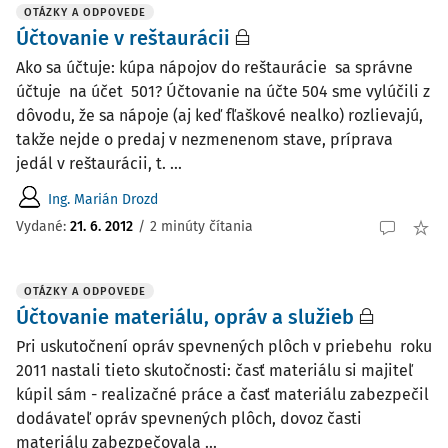
OTÁZKY A ODPOVEDE
Účtovanie v reštaurácii
Ako sa účtuje: kúpa nápojov do reštaurácie sa správne
účtuje na účet 501? Účtovanie na účte 504 sme vylúčili z
dôvodu, že sa nápoje (aj keď fľaškové nealko) rozlievajú,
takže nejde o predaj v nezmenenom stave, príprava
jedál v reštaurácii, t. ...
Ing. Marián Drozd
Vydané
:
21. 6. 2012
/
2 minúty čítania
OTÁZKY A ODPOVEDE
Účtovanie materiálu, opráv a služieb
Pri uskutočnení opráv spevnených plôch v priebehu roku
2011 nastali tieto skutočnosti: časť materiálu si majiteľ
kúpil sám - realizačné práce a časť materiálu zabezpečil
dodávateľ opráv spevnených plôch, dovoz časti
materiálu zabezpečovala ...