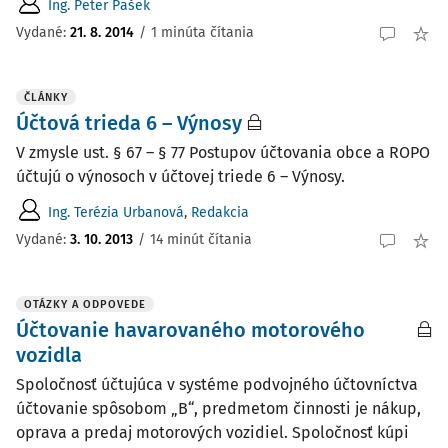
Ing. Peter Pašek
Vydané
:
21. 8. 2014
/
1 minúta čítania
ČLÁNKY
Účtová trieda 6 – Výnosy
V zmysle ust. § 67 – § 77 Postupov účtovania obce a ROPO
účtujú o výnosoch v účtovej triede 6 – Výnosy.
Ing. Terézia Urbanová
,
Redakcia
Vydané:
3. 10. 2013
/
14 minút čítania
OTÁZKY A ODPOVEDE
Účtovanie havarovaného motorového
vozidla
Spoločnosť účtujúca v systéme podvojného účtovníctva
účtovanie spôsobom „B“, predmetom činnosti je nákup,
oprava a predaj motorových vozidiel. Spoločnosť kúpi