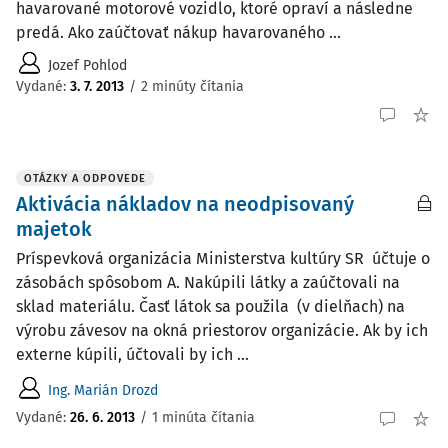
havarované motorové vozidlo, ktoré opraví a následne
predá. Ako zaúčtovať nákup havarovaného ...
Jozef Pohlod
Vydané
:
3. 7. 2013
/
2 minúty čítania
OTÁZKY A ODPOVEDE
Aktivácia nákladov na neodpisovaný
majetok
Príspevková organizácia Ministerstva kultúry SR účtuje o
zásobách spôsobom A. Nakúpili látky a zaúčtovali na
sklad materiálu. Časť látok sa použila (v dielňach) na
výrobu závesov na okná priestorov organizácie. Ak by ich
externe kúpili, účtovali by ich ...
Ing. Marián Drozd
Vydané
:
26. 6. 2013
/
1 minúta čítania