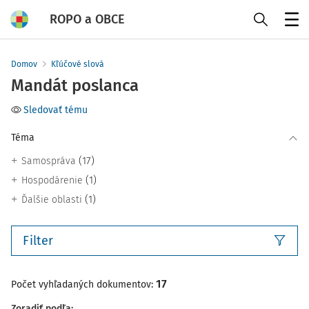
ROPO a OBCE
Menu
Domov
Kľúčové slová
Mandát poslanca
Sledovať tému
Téma
(17)
Samospráva
(1)
Hospodárenie
(1)
Ďalšie oblasti
Filter
17
Počet vyhľadaných dokumentov:
Zoradiť podľa
: