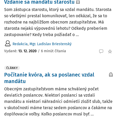
Vzdanie sa mandátu starostu
Som zástupca starostu, ktorý sa vzdal mandátu. Starosta
so všetkými prestal komunikovať, len odkázal, že sa to
rozhodne na najbližšom obecnom zastupiteľstve. Má
starosta nejakú výpovednú lehotu? Odkedy preberiem
zastupovanie? Kedy treba požiadať o ...
Redakcia
,
Mgr. Ladislav Briestenský
Vydané:
13. 12. 2020
/
6 minút čítania
ČLÁNKY
Počítanie kvóra, ak sa poslanec vzdal
mandátu
Obecným zastupiteľstvom máme schválený počet
deviatich poslancov. Niektorí poslanci sa vzdali
mandátu a niektorí náhradníci odmietli zložiť sľub, takže
v skutočnosti máme teraz sedem poslancov a čakáme na
doplňovacie voľby. Koľko poslancov musí byť ...