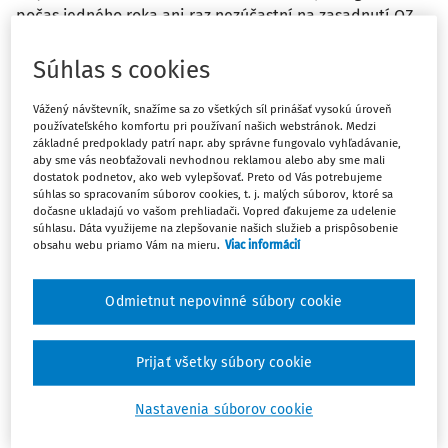
počas jedného roka ani raz nezúčastní na zasadnutí OZ,
či od dňa, kedy sa naposledy ...
Súhlas s cookies
Vydané
:
20. 9. 2024
/
2 minúty čítania
Vážený návštevník, snažíme sa zo všetkých síl prinášať vysokú úroveň
používateľského komfortu pri používaní našich webstránok. Medzi
základné predpoklady patrí napr. aby správne fungovalo vyhľadávanie,
ČLÁNKY
aby sme vás neobťažovali nevhodnou reklamou alebo aby sme mali
Konanie o preskúmaní zániku mandátu
dostatok podnetov, ako web vylepšovať. Preto od Vás potrebujeme
poslanca obecného zastupiteľstva
súhlas so spracovaním súborov cookies, t. j. malých súborov, ktoré sa
dočasne ukladajú vo vašom prehliadači. Vopred ďakujeme za udelenie
Článok sa zaoberá konaním o preskúmaní zániku
súhlasu. Dáta využijeme na zlepšovanie našich služieb a prispôsobenie
mandátu poslanca obecného zastupiteľstva a jeho
obsahu webu priamo Vám na mieru.
Viac informácií
priebehom, pričom poukazuje tiež na základnú
charakteristiku tohto osobitného konania vo veciach
Odmietnut nepovinné súbory cookie
územnej samosprávy a na dôvody zániku mandátu
poslanca obecného ...
Prijať všetky súbory cookie
JUDr. Anton Ukropec
Vydané:
27. 3. 2023
/
13 minút čítania
Nastavenia súborov cookie