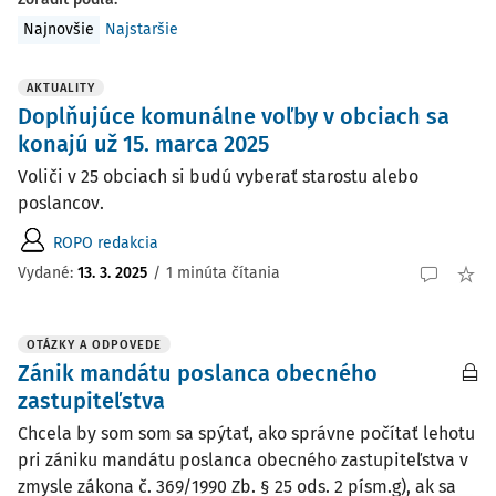
Najnovšie
Najstaršie
AKTUALITY
Doplňujúce komunálne voľby v obciach sa
konajú už 15. marca 2025
Voliči v 25 obciach si budú vyberať starostu alebo
poslancov.
ROPO redakcia
Vydané:
13. 3. 2025
/
1 minúta čítania
OTÁZKY A ODPOVEDE
Zánik mandátu poslanca obecného
zastupiteľstva
Chcela by som som sa spýtať, ako správne počítať lehotu
pri zániku mandátu poslanca obecného zastupiteľstva v
zmysle zákona č. 369/1990 Zb. § 25 ods. 2 písm.g), ak sa