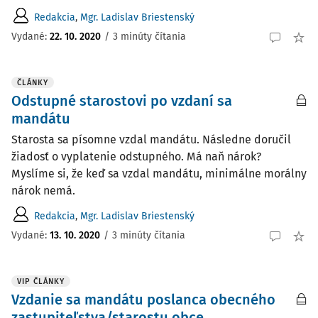
Redakcia
,
Mgr. Ladislav Briestenský
Vydané:
22. 10. 2020
/
3 minúty čítania
ČLÁNKY
Odstupné starostovi po vzdaní sa
mandátu
Starosta sa písomne vzdal mandátu. Následne doručil
žiadosť o vyplatenie odstupného. Má naň nárok?
Myslíme si, že keď sa vzdal mandátu, minimálne morálny
nárok nemá.
Redakcia
,
Mgr. Ladislav Briestenský
Vydané:
13. 10. 2020
/
3 minúty čítania
VIP ČLÁNKY
Vzdanie sa mandátu poslanca obecného
zastupiteľstva/starostu obce