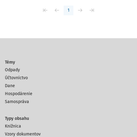
1
Témy
Odpady
Účtovníctvo
Dane
Hospodárenie
Samospráva
Typy obsahu
Knižnica
Vzory dokumentov