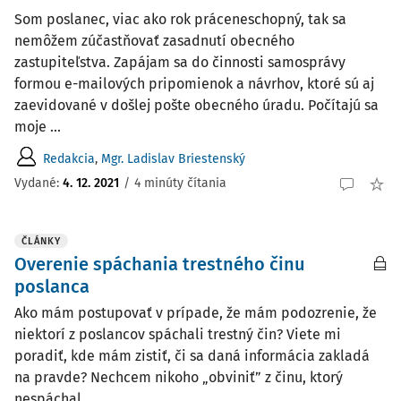
Som poslanec, viac ako rok práceneschopný, tak sa
nemôžem zúčastňovať zasadnutí obecného
zastupiteľstva. Zapájam sa do činnosti samosprávy
formou e-mailových pripomienok a návrhov, ktoré sú aj
zaevidované v došlej pošte obecného úradu. Počítajú sa
moje ...
Redakcia
,
Mgr. Ladislav Briestenský
Vydané:
4. 12. 2021
/
4 minúty čítania
ČLÁNKY
Overenie spáchania trestného činu
poslanca
Ako mám postupovať v prípade, že mám podozrenie, že
niektorí z poslancov spáchali trestný čin? Viete mi
poradiť, kde mám zistiť, či sa daná informácia zakladá
na pravde? Nechcem nikoho „obviniť” z činu, ktorý
nespáchal.