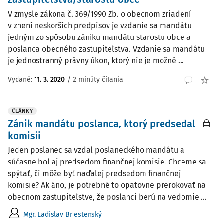
V zmysle zákona č. 369/1990 Zb. o obecnom zriadení
v znení neskorších predpisov je vzdanie sa mandátu
jedným zo spôsobu zániku mandátu starostu obce a
poslanca obecného zastupiteľstva. Vzdanie sa mandátu
je jednostranný právny úkon, ktorý nie je možné ...
Vydané:
11. 3. 2020
/
2 minúty čítania
ČLÁNKY
Zánik mandátu poslanca, ktorý predsedal
komisii
Jeden poslanec sa vzdal poslaneckého mandátu a
súčasne bol aj predsedom finančnej komisie. Chceme sa
spýtať, či môže byť naďalej predsedom finančnej
komisie? Ak áno, je potrebné to opätovne prerokovať na
obecnom zastupiteľstve, že poslanci berú na vedomie ...
Mgr. Ladislav Briestenský