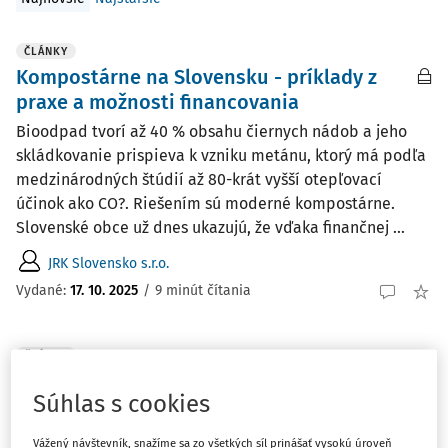
ČLÁNKY
Kompostárne na Slovensku - príklady z
praxe a možnosti financovania
Bioodpad tvorí až 40 % obsahu čiernych nádob a jeho
skládkovanie prispieva k vzniku metánu, ktorý má podľa
medzinárodných štúdií až 80-krát vyšší otepľovací
účinok ako CO?. Riešením sú moderné kompostárne.
Slovenské obce už dnes ukazujú, že vďaka finančnej ...
JRK Slovensko s.r.o.
Vydané:
17. 10. 2025
/
9 minút čítania
ČLÁNKY
Správna a kvalitná technika, základ
Súhlas s cookies
úspešného kompostovania
Premena bioodpadu na kvalitný kompost si vyžaduje
Vážený návštevník, snažíme sa zo všetkých síl prinášať vysokú úroveň