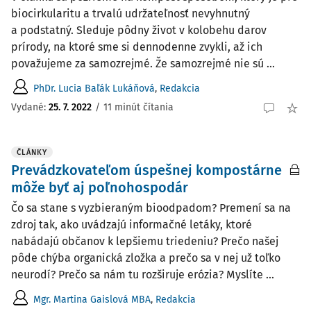
biocirkularitu a trvalú udržateľnosť nevyhnutný
a podstatný. Sleduje pôdny život v kolobehu darov
prírody, na ktoré sme si dennodenne zvykli, až ich
považujeme za samozrejmé. Že samozrejmé nie sú ...
PhDr. Lucia Baľák Lukáňová
,
Redakcia
Vydané:
25. 7. 2022
/
11 minút čítania
ČLÁNKY
Prevádzkovateľom úspešnej kompostárne
môže byť aj poľnohospodár
Čo sa stane s vyzbieraným bioodpadom? Premení sa na
zdroj tak, ako uvádzajú informačné letáky, ktoré
nabádajú občanov k lepšiemu triedeniu? Prečo našej
pôde chýba organická zložka a prečo sa v nej už toľko
neurodí? Prečo sa nám tu rozširuje erózia? Myslíte ...
Mgr. Martina Gaislová MBA
,
Redakcia