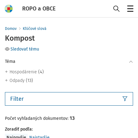
ROPO a OBCE
Menu
Domov
Kľúčové slová
Kompost
Sledovať tému
Téma
(4)
Hospodárenie
(13)
Odpady
Filter
13
Počet vyhľadaných dokumentov:
Zoradiť podľa
:
Najnovšie
Najstaršie