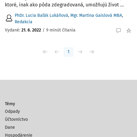
ktoré, inak ako pôda zdegradovaná, umožňujú život ...
PhDr. Lucia Baľák Lukáňová
,
Mgr. Martina Gaislová MBA
,
Redakcia
Vydané:
21. 6. 2022
/
9 minút čítania
1
Témy
Odpady
Účtovníctvo
Dane
Hospodárenie