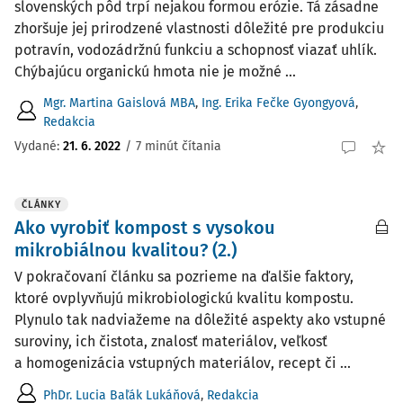
slovenských pôd trpí nejakou formou erózie. Tá zásadne
zhoršuje jej prirodzené vlastnosti dôležité pre produkciu
potravín, vodozádržnú funkciu a schopnosť viazať uhlík.
Chýbajúcu organickú hmota nie je možné ...
Mgr. Martina Gaislová MBA
,
Ing. Erika Fečke Gyongyová
,
Redakcia
Vydané:
21. 6. 2022
/
7 minút čítania
ČLÁNKY
Ako vyrobiť kompost s vysokou
mikrobiálnou kvalitou? (2.)
V pokračovaní článku sa pozrieme na ďalšie faktory,
ktoré ovplyvňujú mikrobiologickú kvalitu kompostu.
Plynulo tak nadviažeme na dôležité aspekty ako vstupné
suroviny, ich čistota, znalosť materiálov, veľkosť
a homogenizácia vstupných materiálov, recept či ...
PhDr. Lucia Baľák Lukáňová
,
Redakcia