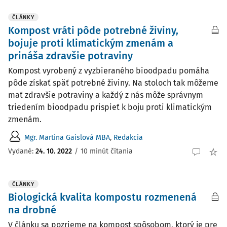
ČLÁNKY
Kompost vráti pôde potrebné živiny,
bojuje proti klimatickým zmenám a
prináša zdravšie potraviny
Kompost vyrobený z vyzbieraného bioodpadu pomáha
pôde získať späť potrebné živiny. Na stoloch tak môžeme
mať zdravšie potraviny a každý z nás môže správnym
triedením bioodpadu prispieť k boju proti klimatickým
zmenám.
Mgr. Martina Gaislová MBA
,
Redakcia
Vydané:
24. 10. 2022
/
10 minút čítania
ČLÁNKY
Biologická kvalita kompostu rozmenená
na drobné
V článku sa pozrieme na kompost spôsobom, ktorý je pre