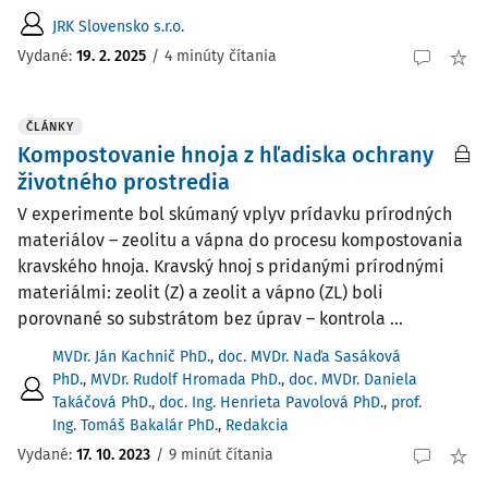
JRK Slovensko s.r.o.
Vydané:
19. 2. 2025
/
4 minúty čítania
ČLÁNKY
Kompostovanie hnoja z hľadiska ochrany
životného prostredia
V experimente bol skúmaný vplyv prídavku prírodných
materiálov – zeolitu a vápna do procesu kompostovania
kravského hnoja. Kravský hnoj s pridanými prírodnými
materiálmi: zeolit (Z) a zeolit a vápno (ZL) boli
porovnané so substrátom bez úprav – kontrola ...
MVDr. Ján Kachnič PhD.
,
doc. MVDr. Naďa Sasáková
PhD.
,
MVDr. Rudolf Hromada PhD.
,
doc. MVDr. Daniela
Takáčová PhD.
,
doc. Ing. Henrieta Pavolová PhD.
,
prof.
Ing. Tomáš Bakalár PhD.
,
Redakcia
Vydané:
17. 10. 2023
/
9 minút čítania