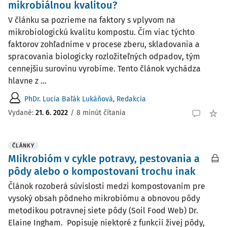
mikrobiálnou kvalitou?
V článku sa pozrieme na faktory s vplyvom na
mikrobiologickú kvalitu kompostu. Čím viac týchto
faktorov zohľadníme v procese zberu, skladovania a
spracovania biologicky rozložiteľných odpadov, tým
cennejšiu surovinu vyrobíme. Tento článok vychádza
hlavne z ...
PhDr. Lucia Baľák Lukáňová
,
Redakcia
Vydané:
21. 6. 2022
/
8 minút čítania
ČLÁNKY
MIikrobióm v cykle potravy, pestovania a
pôdy alebo o kompostovaní trochu inak
Článok rozoberá súvislosti medzi kompostovaním pre
vysoký obsah pôdneho mikrobiómu a obnovou pôdy
metodikou potravnej siete pôdy (Soil Food Web) Dr.
Elaine Ingham. Popisuje niektoré z funkcií živej pôdy,