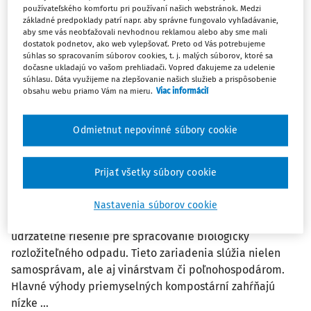
nielen priestor, ale aj spoľahlivú techniku. Od správnej
používateľského komfortu pri používaní našich webstránok. Medzi
základné predpoklady patrí napr. aby správne fungovalo vyhľadávanie,
prípravy materiálu až po finálne preosiatie - každý stroj
aby sme vás neobťažovali nevhodnou reklamou alebo aby sme mali
má svoju nezastupiteľnú úlohu. V článku predstavujeme
dostatok podnetov, ako web vylepšovať. Preto od Vás potrebujeme
súhlas so spracovaním súborov cookies, t. j. malých súborov, ktoré sa
zariadenia, ktoré sú kľúčové pre ...
dočasne ukladajú vo vašom prehliadači. Vopred ďakujeme za udelenie
súhlasu. Dáta využijeme na zlepšovanie našich služieb a prispôsobenie
JRK Slovensko s.r.o.
obsahu webu priamo Vám na mieru.
Viac informácií
Vydané:
18. 8. 2025
/
11 minút čítania
Odmietnut nepovinné súbory cookie
ČLÁNKY
Výhody priemyselných kompostární na
Prijať všetky súbory cookie
Slovensku a potenciál využitia
bioodpadov
Nastavenia súborov cookie
Priemyselné kompostárne predstavujú efektívne a
udržateľné riešenie pre spracovanie biologicky
rozložiteľného odpadu. Tieto zariadenia slúžia nielen
samosprávam, ale aj vinárstvam či poľnohospodárom.
Hlavné výhody priemyselných kompostární zahŕňajú
nízke ...