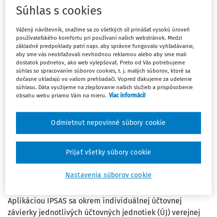
Súhlas s cookies
Najnovšie
Najstaršie
Vážený návštevník, snažíme sa zo všetkých síl prinášať vysokú úroveň
používateľského komfortu pri používaní našich webstránok. Medzi
ČLÁNKY
základné predpoklady patrí napr. aby správne fungovalo vyhľadávanie,
Aplikácia IPSAS v transferoch
aby sme vás neobťažovali nevhodnou reklamou alebo aby sme mali
dostatok podnetov, ako web vylepšovať. Preto od Vás potrebujeme
Transferové platby boli doteraz považované za
súhlas so spracovaním súborov cookies, t. j. malých súborov, ktoré sa
jednostranné platby, ktoré boli vždy finančné a mali
dočasne ukladajú vo vašom prehliadači. Vopred ďakujeme za udelenie
podobu dotácií, príspevkov alebo iných finančných
súhlasu. Dáta využijeme na zlepšovanie našich služieb a prispôsobenie
obsahu webu priamo Vám na mieru.
Viac informácií
vzťahov.
Ing. Zuzana Brindzová PhD.
,
Redakcia
Odmietnut nepovinné súbory cookie
Vydané:
17. 7. 2016
/
5 minút čítania
Prijať všetky súbory cookie
ČLÁNKY
Aplikácia IPSAS v účtovnej závierke
Nastavenia súborov cookie
verejnej správy
Aplikáciou IPSAS sa okrem individuálnej účtovnej
závierky jednotlivých účtovných jednotiek (ÚJ) verejnej