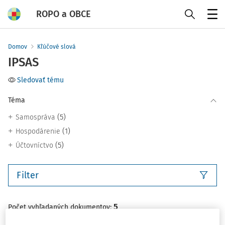
ROPO a OBCE
Menu
Domov
Kľúčové slová
IPSAS
Sledovať tému
Téma
(5)
Samospráva
(1)
Hospodárenie
(5)
Účtovníctvo
Filter
5
Počet vyhľadaných dokumentov:
Zoradiť podľa
: