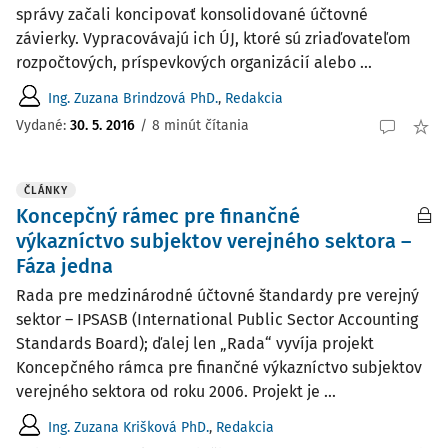
správy začali koncipovať konsolidované účtovné
závierky. Vypracovávajú ich ÚJ, ktoré sú zriaďovateľom
rozpočtových, príspevkových organizácií alebo ...
Ing. Zuzana Brindzová PhD.
,
Redakcia
Vydané:
30. 5. 2016
/
8 minút čítania
ČLÁNKY
Koncepčný rámec pre finančné
výkazníctvo subjektov verejného sektora –
Fáza jedna
Rada pre medzinárodné ­účtovné štandardy pre verejný
sektor – IPSASB (International Public Sector Accounting
Standards Board); ďalej len „Rada“ vyvíja projekt
Koncepčného rá­mca pre finančné výkazníctvo subjektov
verejného sektora od roku 2006. Projekt je ...
Ing. Zuzana Krišková PhD.
,
Redakcia