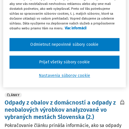
aby sme vás neobťažovali nevhodnou reklamou alebo aby sme mali
dostatok podnetov, ako web vylepšovať. Preto od Vás potrebujeme
súhlas so spracovaním súborov cookies, t. j. malých súborov, ktoré sa
ČLÁNKY
dočasne ukladajú vo vašom prehliadači. Vopred ďakujeme za udelenie
Recyklácia olejov a mastí z domácností
súhlasu. Dáta využijeme na zlepšovanie našich služieb a prispôsobenie
obsahu webu priamo Vám na mieru.
Viac informácií
Príspevok sa venuje problematike nakladania s
použitými kuchynskými olejmi a tukmi z domácností, a to
z environmentálneho aj právneho hľadiska. Analyzuje
Odmietnut nepovinné súbory cookie
negatívne dôsledky nesprávnej likvidácie uvedených
odpadov na vodné zdroje, kanalizačné systémy a ...
Prijať všetky súbory cookie
doc. JUDr. Michal Maslen PhD.
Nastavenia súborov cookie
Vydané:
23. 2. 2026
/
24 minút čítania
ČLÁNKY
Odpady z obalov z domácností a odpady z
neobalových výrobkov analyzované vo
vybraných mestách Slovenska (2.)
Pokračovanie článku prináša informácie, ako sa odpady