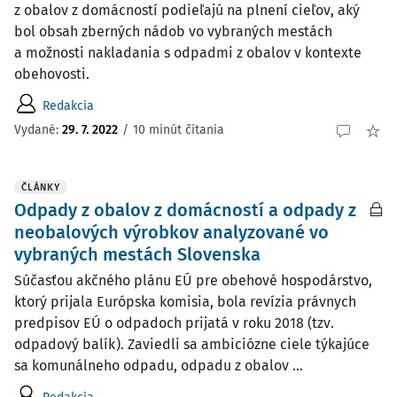
z obalov z domácností podieľajú na plnení cieľov, aký
bol obsah zberných nádob vo vybraných mestách
a možnosti nakladania s odpadmi z obalov v kontexte
obehovosti.
Redakcia
Vydané:
29. 7. 2022
/
10 minút čítania
ČLÁNKY
Odpady z obalov z domácností a odpady z
neobalových výrobkov analyzované vo
vybraných mestách Slovenska
Súčasťou akčného plánu EÚ pre obehové hospodárstvo,
ktorý prijala Európska komisia, bola revízia právnych
predpisov EÚ o odpadoch prijatá v roku 2018 (tzv.
odpadový balík). Zaviedli sa ambiciózne ciele týkajúce
sa komunálneho odpadu, odpadu z obalov ...