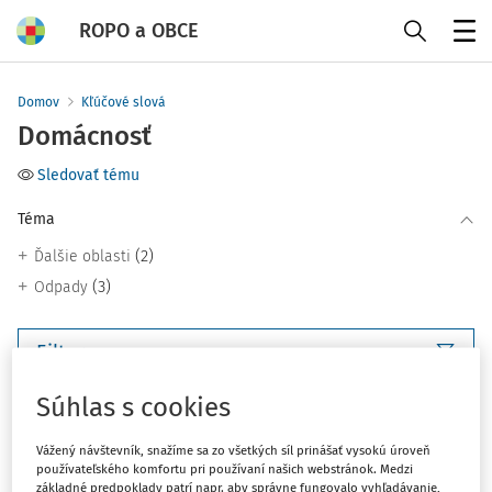
ROPO a OBCE
Menu
Domov
Kľúčové slová
Domácnosť
Sledovať tému
Téma
(2)
Ďalšie oblasti
(3)
Odpady
Filter
Súhlas s cookies
3
Počet vyhľadaných dokumentov:
Vážený návštevník, snažíme sa zo všetkých síl prinášať vysokú úroveň
Zoradiť podľa
:
používateľského komfortu pri používaní našich webstránok. Medzi
základné predpoklady patrí napr. aby správne fungovalo vyhľadávanie,
Najnovšie
Najstaršie