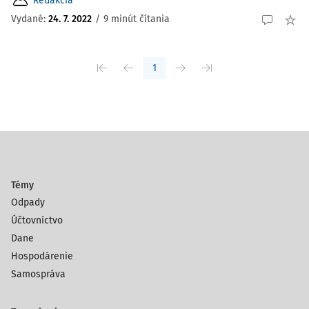
Redakcia
Vydané:
24. 7. 2022
/
9 minút čítania
1
Témy
Odpady
Účtovníctvo
Dane
Hospodárenie
Samospráva