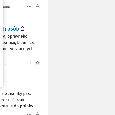
čítania
ých osôb
nia, opravného
i za psa, k dani za
stníctve viacerých
tania
číslo známky psa,
oré sú získané
pisuje do prílohy ...