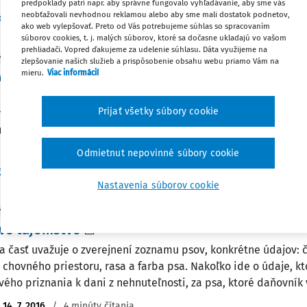
predpoklady patrí napr. aby správne fungovalo vyhľadávanie, aby sme vás
neobťažovali nevhodnou reklamou alebo aby sme mali dostatok podnetov,
Vydané:
19. 11. 2020
/
14 minút 
dakcia
,
Ing. Oxana Hospodárová
ako web vylepšovať. Preto od Vás potrebujeme súhlas so spracovaním
súborov cookies, t. j. malých súborov, ktoré sa dočasne ukladajú vo vašom
prehliadači. Vopred ďakujeme za udelenie súhlasu. Dáta využijeme na
Y
zlepšovanie našich služieb a prispôsobenie obsahu webu priamo Vám na
mieru.
Viac informácií
anie priznaní v prípade spoluvlastníctva viacer
pevku sa zaoberáme podávaním priznania, čiastkového prizna
Prijať všetky súbory cookie
nia alebo dodatočného priznania k dani z nehnuteľností, k dan
né automaty a k dani za nevýherné hracie prístroje v spoluvla
.
Odmietnut nepovinné súbory cookie
Vydané:
7. 4. 2020
/
13 minút čí
g. Jaroslava Mitringová
,
Redakcia
Nastavenia súborov cookie
Y A ODPOVEDE
vé tajomstvo
a časť uvažuje o zverejnení zoznamu psov, konkrétne údajov: 
 chovného priestoru, rasa a farba psa. Nakoľko ide o údaje, kt
vého priznania k dani z nehnuteľnosti, za psa, ktoré daňovník v
:
14. 7. 2016
/
4 minúty čítania