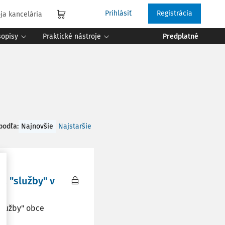
Prihlásiť
Registrácia
ja kancelária
sopisy
Praktické nástroje
Predplatné
 podľa
:
Najnovšie
Najstaršie
a "služby" v
 služby" obce