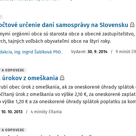
Y
očtové určenie daní samosprávy na Slovensku
nymi orgánmi obce sú starosta obce a obecné zastupiteľstvo, 
ch, tajných voľbách obyvateľmi obce na štyri roky.
Vydané:
30. 9. 2014
/
9 minút čí
dakcia
,
Ing. Ingrid Šabíková PhD.
Y A ODPOVEDE
t úrokov z omeškania
rubí obec úrok z omeškania, ak za oneskorené úhrady splátok
očítaný úrok z omeškania vo výške 2,10 €, za oneskorené zaplat
o výške 1,20 € a za oneskorené úhrady splátok poplatku za ko
:
10. 10. 2013
/
4 minúty čítania
Y A ODPOVEDE