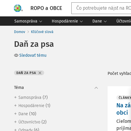
ROPO a OBCE
Samospráva
Hospodárenie
Dane
Účtovní
Domov
Kľúčové slová
Daň za psa
Sledovať tému
DAŇ ZA PSA
Počet vyhľa
Téma
(7)
Samospráva
ČLÁNK
Na zá
(1)
Hospodárenie
obci
(10)
Dane
Cieľom
(2)
Účtovníctvo
prijím
(6)
Odpady