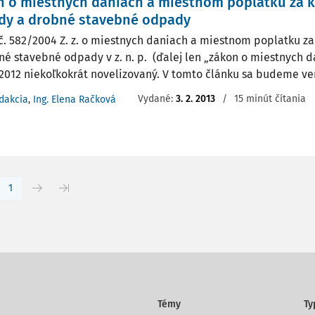
n o miestnych daniach a miestnom poplatku za
dy a drobné stavebné odpady
č. 582/2004 Z. z. o miestnych daniach a miestnom poplatku 
né stavebné odpady v z. n. p. (ďalej len „zákon o miestnych d
 2012 niekoľkokrát novelizovaný. V tomto článku sa budeme ven
Vydané:
3. 2. 2013
/
15 minút čítania
dakcia
,
Ing. Elena Račková
1
Témy
Ty