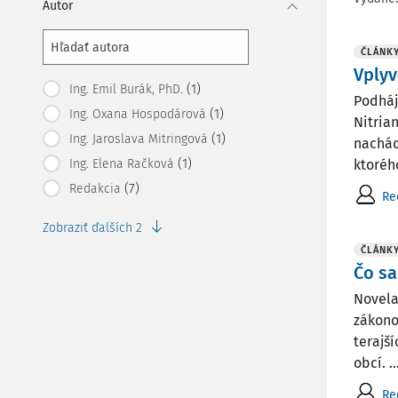
Autor
ČLÁNK
Vplyv
(1)
Ing. Emil Burák, PhD.
Podháj
(1)
Ing. Oxana Hospodárová
Nitria
(1)
Ing. Jaroslava Mitringová
nachád
(1)
Ing. Elena Račková
ktorého
(7)
Redakcia
Re
Zobraziť ďalších 2
ČLÁNK
Čo sa
Novela
zákono
terajš
obcí. ..
Re