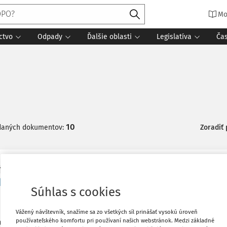
Mo
ctvo
Odpady
Ďalšie oblasti
Legislatíva
Ča
10
daných dokumentov:
Zoradiť
Y
klade čoho je možné vyberať poplatky a úhrady z
Súhlas s cookies
 tohto príspevku je uviesť, aké poplatky, prípadne príjmy "za
Vážený návštevník, snažíme sa zo všetkých síl prinášať vysokú úroveň
používateľského komfortu pri používaní našich webstránok. Medzi základné
ajú a ako ich môžu stanoviť.