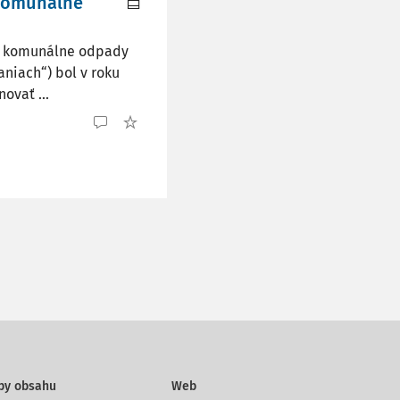
 komunálne
za komunálne odpady
aniach“) bol v roku
ovať ...
py obsahu
Web