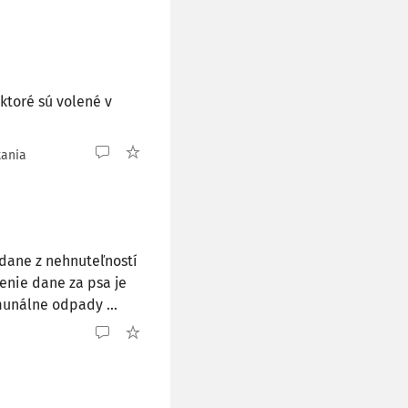
ktoré sú volené v
tania
 dane z nehnuteľností
enie dane za psa je
munálne odpady ...