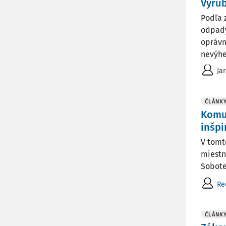
Vyrub
Podľa 
odpady
oprávn
nevýher
Ja
ČLÁNK
Komun
inšpi
V tomt
miestn
Sobote
Re
ČLÁNK