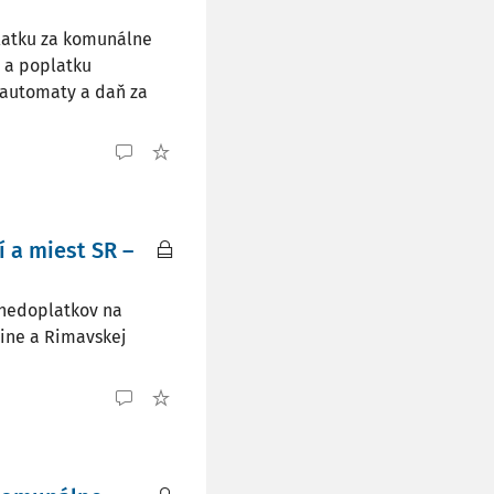
platku za komunálne
 a poplatku
 automaty a daň za
 a miest SR –
 nedoplatkov na
line a Rimavskej