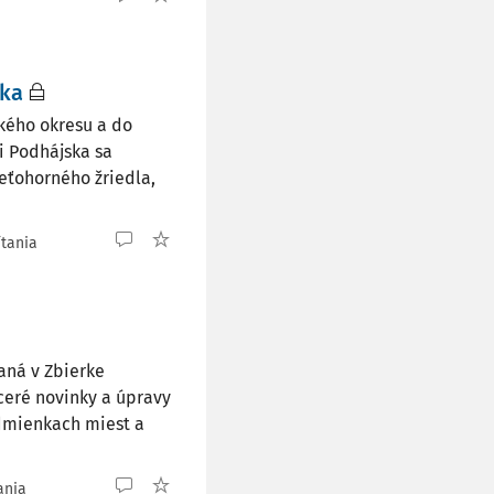
ska
kého okresu a do
i Podhájska sa
eťohorného žriedla,
ítania
aná v Zbierke
ceré novinky a úpravy
odmienkach miest a
ania