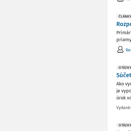
ČLÁNK
Rozp
Primár
priamy
Re
OTÁZK
Súče
Ako vy
je vyp
úrok v
Vydané
OTÁZK