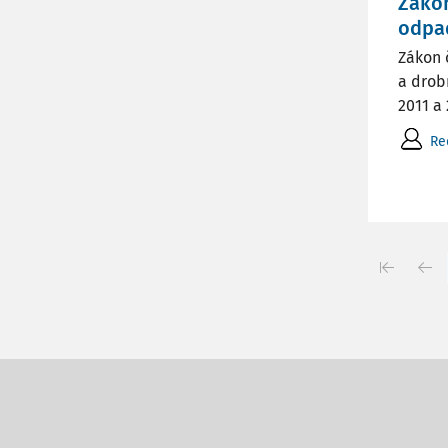
Záko
odpa
Zákon 
a drob
2011 a
Re