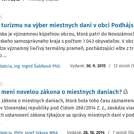
Y
 turizmu na výber miestnych daní v obci Podháj
ska je významnou kúpeľnou obcou, ktorá patrí do Novozámoc
nskeho samosprávneho kraja s počtom 1 043 obyvateľov. V obc
za významný liečivý termálny prameň, pochádzajúci ešte z tr
 ...
Vydané:
30. 9. 2015
/
12 minút č
dakcia
,
Ing. Ingrid Šabíková PhD.
Y
 mení novelou zákona o miestnych daniach?
 zákona o miestnych daniach, ktorá bola toho času zaznamen
v Slovenskej republiky pod číslom 268/2014 Z. z., zavádza via
ích ustanovení zákona týkajúce sa správy miestnych daní v p
.
Vydané:
28. 10. 2014
/
7 minút čít
dakcia
,
PhDr. Jozef Sýkora MBA