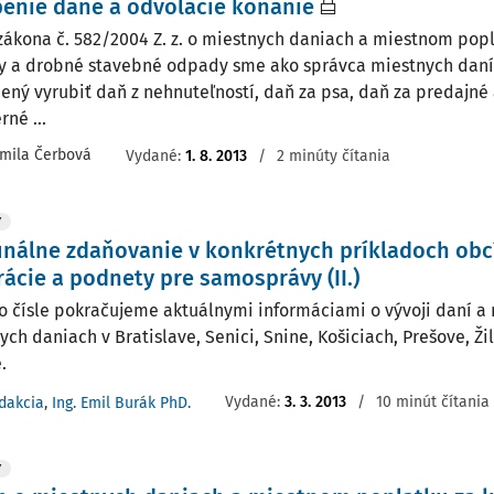
enie dane a odvolacie konanie
zákona č. 582/2004 Z. z. o miestnych daniach a miestnom po
 a drobné stavebné odpady sme ako správca miestnych daní
ený vyrubiť daň z nehnuteľností, daň za psa, daň za predajné
né ...
rmila Čerbová
Vydané
:
1. 8. 2013
/
2 minúty čítania
Y
álne zdaňovanie v konkrétnych príkladoch obcí
rácie a podnety pre samosprávy (II.)
o čísle pokračujeme aktuálnymi informáciami o vývoji daní a
ych daniach v Bratislave, Senici, Snine, Košiciach, Prešove, Ži
.
Vydané:
3. 3. 2013
/
10 minút čítania
dakcia
,
Ing. Emil Burák PhD.
Y