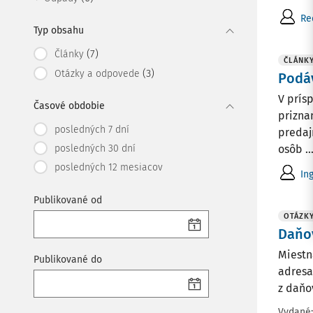
Re
Typ obsahu
(7)
Články
ČLÁNK
(3)
Otázky a odpovede
Podáv
V prís
Časové obdobie
prizna
posledných 7 dní
predaj
posledných 30 dní
osôb ..
posledných 12 mesiacov
In
Publikované od
OTÁZK
Daňo
Miestn
Publikované do
adresa
z daňo
Vydané