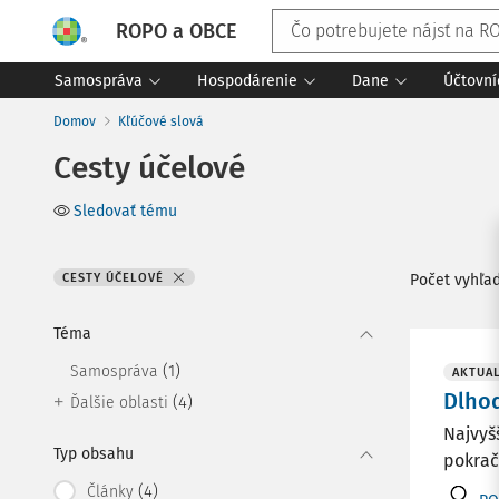
ROPO a OBCE
Samospráva
Hospodárenie
Dane
Účtovní
Domov
Kľúčové slová
Cesty účelové
Sledovať tému
CESTY ÚČELOVÉ
Počet vyhľa
Téma
(1)
Samospráva
AKTUAL
Dlho
(4)
Ďalšie oblasti
Najvyš
Typ obsahu
pokrač
(4)
Články