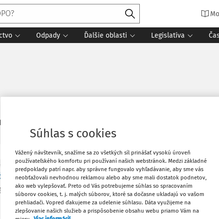
Mo
ctvo
Odpady
Ďalšie oblasti
Legislatíva
Ča
5
daných dokumentov:
Zoradiť
Súhlas s cookies
Vážený návštevník, snažíme sa zo všetkých síl prinášať vysokú úroveň
používateľského komfortu pri používaní našich webstránok. Medzi základné
ITY
predpoklady patrí napr. aby správne fungovalo vyhľadávanie, aby sme vás
dobé zhoršovanie stavu mostov
neobťažovali nevhodnou reklamou alebo aby sme mali dostatok podnetov,
ako web vylepšovať. Preto od Vás potrebujeme súhlas so spracovaním
ší kontrolný úrad Slovenskej republiky na základe najnovšej k
súborov cookies, t. j. malých súborov, ktoré sa dočasne ukladajú vo vašom
ujúcim zhoršovaním stavu regionálnych mostov na Slovensku
prehliadači. Vopred ďakujeme za udelenie súhlasu. Dáta využijeme na
zlepšovanie našich služieb a prispôsobenie obsahu webu priamo Vám na
mieru.
Viac informácií