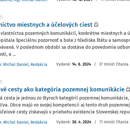
Y
níctvo miestnych a účelových ciest
 vlastníctva pozemných komunikácií, konkrétne miestnych a ú
epútala špeciálnu pozornosť a bola z hľadiska štátu a samos
ávaná. V poslednom období sa dostáva do povedomia odborne
ti, a ...
Vydané:
14. 6. 2024
/
37 minút čítania
r. Michal Daniel
,
Redakcia
Y
vé cesty ako kategória pozemnej komunikácie
á cesta je jednou zo štyroch kategórií pozemnej komunikácie, 
atíva. Obce majú vo svojej kompetencii aj tento druh pozemne
účelové cesty získavajú v priebehu existencie Slovenskej republ
Vydané:
30. 4. 2024
/
11 minút čítania
r. Michal Daniel
,
Redakcia