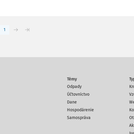
1
Témy
Ty
Odpady
Kn
Účtovníctvo
Vz
Dane
We
Hospodárenie
Ko
Samospráva
Ot
Ak
Ju