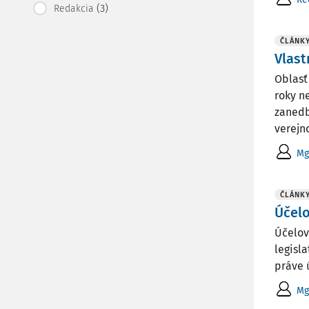
(3)
Redakcia
ČLÁNK
Vlast
Oblasť
roky n
zanedb
verejnos
Mg
ČLÁNK
Účelo
Účelov
legisl
práve 
Mg