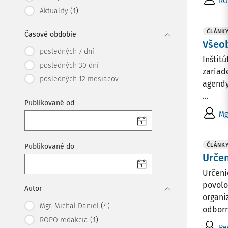
RO
(1)
Aktuality
ČLÁNK
Časové obdobie
Všeob
posledných 7 dní
Inštit
posledných 30 dní
zariad
posledných 12 mesiacov
agendy
...
Publikované od
Mg
ČLÁNK
Publikované do
Určen
Určeni
povoľo
Autor
organi
(4)
Mgr. Michal Daniel
odborne
(1)
ROPO redakcia
Re