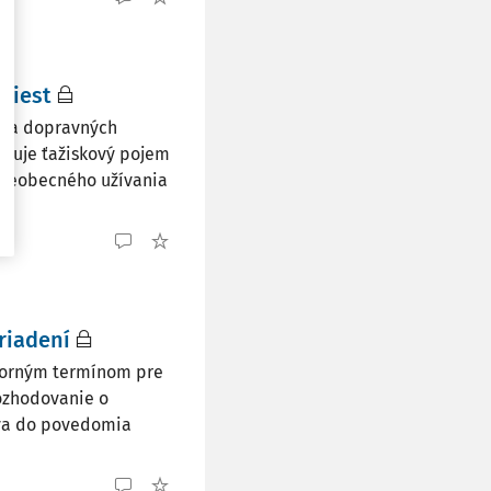
ciest
ek a dopravných
avuje ťažiskový pojem
všeobecného užívania
riadení
dborným termínom pre
ozhodovanie o
áva do povedomia