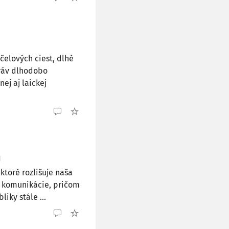
čelových ciest, dlhé
práv dlhodobo
j aj laickej
ktoré rozlišuje naša
j komunikácie, pričom
iky stále ...