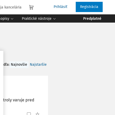
Prihlásiť
Registrácia
ja kancelária
sopisy
Praktické nástroje
Predplatné
 podľa
:
Najnovšie
Najstaršie
ontroly varuje pred
.