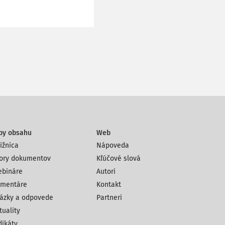
py obsahu
Web
ižnica
Nápoveda
ory dokumentov
Kľúčové slová
bináre
Autori
mentáre
Kontakt
ázky a odpovede
Partneri
tuality
dikáty