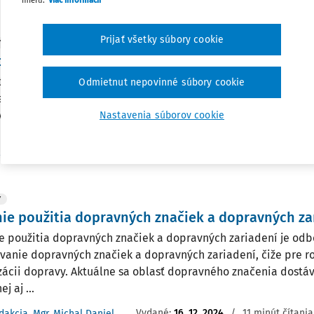
Vydané:
15. 3. 2026
/
2 minúty čítania
PO redakcia
Prijať všetky súbory cookie
Y
ecné a zvláštne užívanie miestnych a účelových 
út zvláštneho užívania je spolu s určovaním dopravných znači
Odmietnut nepovinné súbory cookie
ení najčastejšou agendou cestných správnych orgánov. Predst
 cestných správnych orgánov. Predmetný inštitút je opakom 
Nastavenia súborov cookie
Vydané:
24. 9. 2025
/
22 minút čítania
r. Michal Daniel
Y
ie použitia dopravných značiek a dopravných za
e použitia dopravných značiek a dopravných zariadení je o
vanie dopravných značiek a dopravných zariadení, čiže pre r
zácii dopravy. Aktuálne sa oblasť dopravného značenia dost
j aj ...
Vydané:
16. 12. 2024
/
11 minút čítania
dakcia
,
Mgr. Michal Daniel