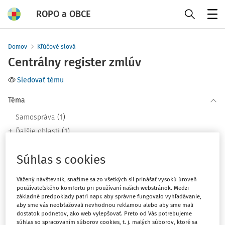
ROPO a OBCE
Menu
Domov
Kľúčové slová
Centrálny register zmlúv
Sledovať tému
Téma
(1)
Samospráva
(1)
Ďalšie oblasti
Súhlas s cookies
Filter
Vážený návštevník, snažíme sa zo všetkých síl prinášať vysokú úroveň
používateľského komfortu pri používaní našich webstránok. Medzi
2
Počet vyhľadaných dokumentov:
základné predpoklady patrí napr. aby správne fungovalo vyhľadávanie,
aby sme vás neobťažovali nevhodnou reklamou alebo aby sme mali
Zoradiť podľa
:
dostatok podnetov, ako web vylepšovať. Preto od Vás potrebujeme
súhlas so spracovaním súborov cookies, t. j. malých súborov, ktoré sa
Najnovšie
Najstaršie