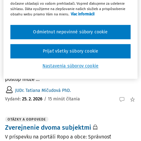
dočasne ukladajú vo vašom prehliadači. Vopred ďakujeme za udelenie
súhlasu. Dáta využijeme na zlepšovanie našich služieb a prispôsobenie
obsahu webu priamo Vám na mieru.
Viac informácií
ČLÁNKY
Zverejňovanie zmlúv a ochrana osobných
údajov
Odmietnut nepovinné súbory cookie
Zverejňovanie zmlúv v Centrálnom registri zmlúv je
zákonnou povinnosťou obcí a zároveň podmienkou ich
Prijať všetky súbory cookie
účinnosti. Pri tejto povinnosti však musí byť
rešpektovaná ochrana osobných údajov a zákonné
Nastavenia súborov cookie
obmedzenia sprístupňovania informácií. Nesprávny
postup môže ...
JUDr. Tatiana Mičudová PhD.
Vydané:
25. 2. 2026
/
15 minút čítania
OTÁZKY A ODPOVEDE
Zverejnenie dvoma subjektmi
V príspevku na portáli Ropo a obce: Správnosť