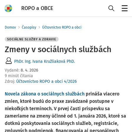
ROPO a OBCE
Menu
Domov
Časopisy
Účtovníctvo ROPO a obcí
SOCIÁLNE SLUŽBY A ZDRAVIE
Zmeny v sociálnych službách
PhDr. Ing. Ivana Kružliaková PhD.
Vydané
:
8. 4. 2026
9 minút čítania
Zdroj
:
Účtovníctvo ROPO a obcí 4/2026
Novela
zákona o sociálnych službách
prináša viacero
zmien, ktoré budú do praxe zavádzané postupne v
niekoľkých termínoch. V prvej časti príspevku sa
zameriame na zmeny účinné od 1. januára 2026, ktoré sa
dotknú poskytovania sociálnych služieb, registrácie,
zmluvných podmienok, financovania aj personálnych