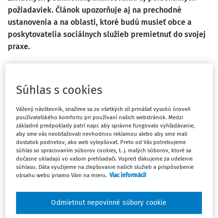
požiadaviek. Článok upozorňuje aj na prechodné
ustanovenia a na oblasti, ktoré budú musieť obce a
poskytovatelia sociálnych služieb premietnuť do svojej
praxe.
Reforma dlhodobej sociálno-
Súhlas s cookies
zdravotnej starostlivosti a jej
Vážený návštevník, snažíme sa zo všetkých síl prinášať vysokú úroveň
legislatívne východiská
používateľského komfortu pri používaní našich webstránok. Medzi
základné predpoklady patrí napr. aby správne fungovalo vyhľadávanie,
Reforma integrácie a financovania dlhodobej sociálnej a
aby sme vás neobťažovali nevhodnou reklamou alebo aby sme mali
zdravotnej starostlivosti je súčasťou Plánu obnovy a
dostatok podnetov, ako web vylepšovať. Preto od Vás potrebujeme
súhlas so spracovaním súborov cookies, t. j. malých súborov, ktoré sa
odolnosti SR v rámci Komponentu 13 - Dostupná a kvalitná
dočasne ukladajú vo vašom prehliadači. Vopred ďakujeme za udelenie
dlhodobá sociálno-zdravotná starostlivosť. Je jednou z
súhlasu. Dáta využijeme na zlepšovanie našich služieb a prispôsobenie
obsahu webu priamo Vám na mieru.
Viac informácií
troch cieľov, ku ktorým sa zaviazalo Slovensko pri príprave
na rýchle starnutie obyvateľstva, zabezpečenie dostupnej
Odmietnut nepovinné súbory cookie
a komplexnej podpory ľudí s potrebou dlhodobej a
paliatívnej starostlivosti, zvýšenie inklúzie osôb so