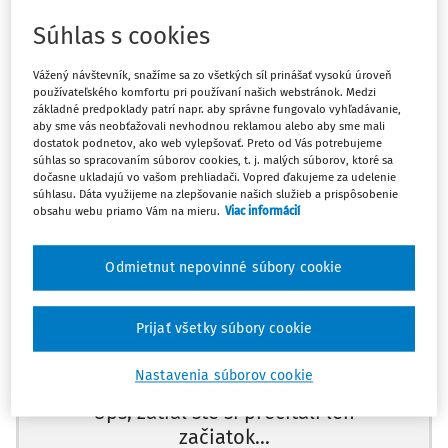
pozemkov povinné platiť daň z nehnuteľnosti, je
Súhlas s cookies
relevantný zákon č.
582/2004 Z.z.
o miestnych daniach a
miestnom poplatku za komunálne odpady a drobné
Vážený návštevník, snažíme sa zo všetkých síl prinášať vysokú úroveň
stavebné odpady v z. n. p. (ďalej len "zákon č.
582/2004
používateľského komfortu pri používaní našich webstránok. Medzi
Z.z.
").
základné predpoklady patrí napr. aby správne fungovalo vyhľadávanie,
aby sme vás neobťažovali nevhodnou reklamou alebo aby sme mali
dostatok podnetov, ako web vylepšovať. Preto od Vás potrebujeme
Podľa
§ 5 zákona č. 582/2004 Z.z.
:
súhlas so spracovaním súborov cookies, t. j. malých súborov, ktoré sa
dočasne ukladajú vo vašom prehliadači. Vopred ďakujeme za udelenie
"(1) Daňovníkom dane z pozemkov, ak v odseku 2 nie je
súhlasu. Dáta využijeme na zlepšovanie našich služieb a prispôsobenie
obsahu webu priamo Vám na mieru.
Viac informácií
ustanovené inak, je
Odmietnut nepovinné súbory cookie
Máte predplatné?
Prihláste sa
Prijať všetky súbory cookie
Nastavenia súborov cookie
Ups, zatiaľ ste si prečítali len
začiatok...