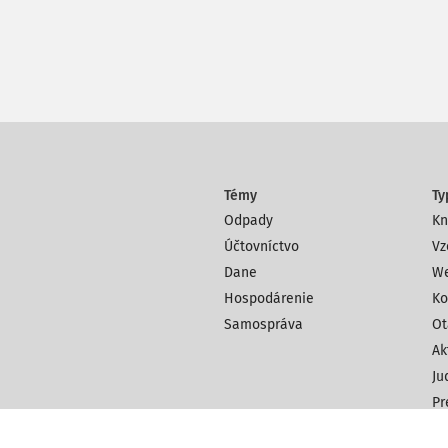
Témy
Ty
Odpady
Kn
Účtovníctvo
Vz
Dane
We
Hospodárenie
Ko
Samospráva
Ot
Ak
Ju
Pr
Čl