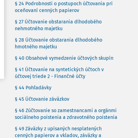
§ 24 Podrobnosti o postupoch účtovania pri
oceňovaní cenných papierov
§ 27 Účtovanie obstarania dlhodobého
nehmotného majetku
§ 28 Účtovanie obstarania dlhodobého
hmotného majetku
§ 40 Obsahové vymedzenie účtových skupín
§ 41 Účtovanie na syntetických účtoch v
účtovej triede 2 - Finančné účty
§ 44 Pohľadávky
§ 45 Účtovanie záväzkov
§ 46 Zúčtovanie so zamestnancami a orgánmi
sociálneho poistenia a zdravotného poistenia
§ 49 Záväzky z upísaných nesplatených
cenných papierov a vkladov, záväzky a