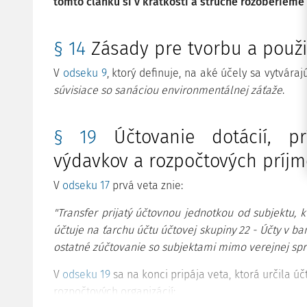
tomto článku si v krátkosti a stručne rozoberieme
§ 14
Zásady pre tvorbu a použi
V
odseku 9
, ktorý definuje, na aké účely sa vytváraj
súvisiace so sanáciou environmentálnej záťaže
.
§ 19
Účtovanie dotácií, prí
výdavkov a rozpočtových príjm
V
odseku 17
prvá veta znie:
"Transfer prijatý účtovnou jednotkou od subjektu, k
účtuje na ťarchu účtu účtovej skupiny 22 - Účty v ba
ostatné zúčtovanie so subjektami mimo verejnej spr
V
odseku 19
sa na konci pripája veta, ktorá určila ú
rozpočtových organizácií: