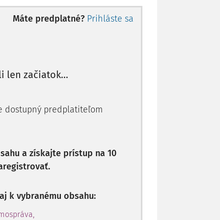
, ktorou je rozpočtová organizácia, sa
Máte predplatné?
Prihláste sa
mov rozpočtových organizácií do rozpočtu
čtový účet."
účtovania pri oceňovaní
li len začiatok...
je dostupný predplatiteľom
ahu a získajte prístup na 10
aregistrovať.
p aj k vybranému obsahu:
amospráva,