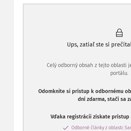
"Odvod rozpočtových príjmov v účtovnej jednotke
účtuje na ťarchu účtu 351 - Zúčtovanie odvodov príj
zriaďovateľa súvzťažne s účtom 223 - Príjmový rozpo
§ 24
Podrobnosti o postupoch 
Ups, zatiaľ ste si prečíta
cenných papierov
Celý odborný obsah z tejto oblasti 
portálu.
Odomknite si prístup k odbornému obs
dní zdarma, stačí sa z
Vďaka registrácii získate prístu
Odborné články z oblasti: S