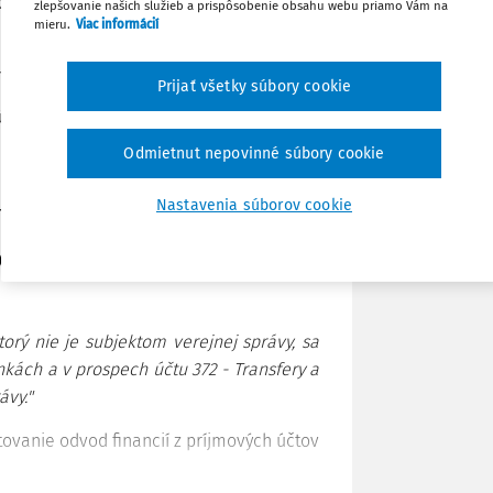
 zmeny v jednotlivých paragrafoch.
zlepšovanie našich služieb a prispôsobenie obsahu webu priamo Vám na
mieru.
Viac informácií
Stiahnuť
tie rezerv
Prijať všetky súbory cookie
ú rezervy sa v písm. c) doplnili aj
náklady
Poznámka
Odmietnut nepovinné súbory cookie
Nastavenia súborov cookie
spevkov, rozpočtových
ov
torý nie je subjektom verejnej správy, sa
nkách a v prospech účtu 372 - Transfery a
ávy."
čtovanie odvod financií z príjmových účtov