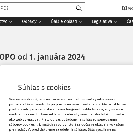
Mo
ctvo
Odpady
Ďalšie oblasti
Legislatíva
Ča
OPO od 1. januára 2024
. 2024
9 minút čítania
Zdroj
:
Účtovníctvo ROPO a obcí 1/2024
Súhlas s cookies
Vytlačiť
7. decembra 2023 opatrenie č.
Vážený návštevník, snažíme sa zo všetkých síl prinášať vysokú úroveň
 mení a dopÍňa opatrenie Ministerstva
používateľského komfortu pri používaní našich webstránok. Medzi základné
predpoklady patrí napr. aby správne fungovalo vyhľadávanie, aby sme vás
 2022 č.
MF/014454/2022-36
, ktorým sa
Obľúbené
neobťažovali nevhodnou reklamou alebo aby sme mali dostatok podnetov,
rámcovej účtovej osnove pre obce,
ako web vylepšovať. Preto od Vás potrebujeme súhlas so spracovaním
súborov cookies, t. j. malých súborov, ktoré sa dočasne ukladajú vo vašom
ganizácie a príspevkové organizácie. V
prehliadači. Vopred ďakujeme za udelenie súhlasu. Dáta využijeme na
Zdieľať