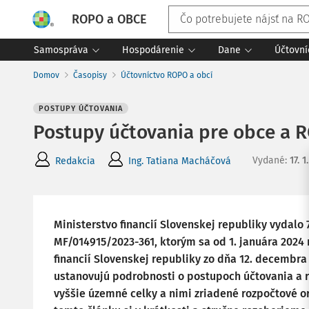
ROPO a OBCE
Samospráva
Hospodárenie
Dane
Účtovní
Domov
Časopisy
Účtovníctvo ROPO a obcí
POSTUPY ÚČTOVANIA
Postupy účtovania pre obce a R
Vydané
:
17. 1
Redakcia
Ing. Tatiana Macháčová
Ministerstvo financií Slovenskej republiky vydalo 
MF/014915/2023-361
, ktorým sa od 1. januára 2024
financií Slovenskej republiky zo dňa 12. decembra
ustanovujú podrobnosti o postupoch účtovania a 
vyššie územné celky a nimi zriadené rozpočtové or