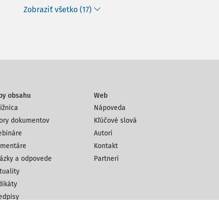
Zobraziť všetko (17)
py obsahu
Web
ižnica
Nápoveda
ory dokumentov
Kľúčové slová
bináre
Autori
mentáre
Kontakt
ázky a odpovede
Partneri
tuality
dikáty
edpisy
ánky