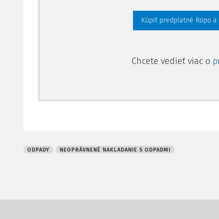
Kúpiť predplatné Ropo a
Chcete vedieť viac o
p
ODPADY
NEOPRÁVNENÉ NAKLADANIE S ODPADMI