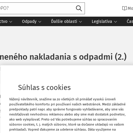
Mo
ctvo
Odpady
Ďalšie oblasti
Legislatíva
Ča
neného nakladania s odpadmi (2.)
é
:
21. 6. 2022
14 minút čítania
Zdroj
:
Odpady 2/2020
Súhlas s cookies
tkovej podstaty trestného činu
Vytlačiť
Vážený návštevník, snažíme sa zo všetkých síl prinášať vysokú úroveň
val objekt a objektívnu stránku tohto
používateľského komfortu pri používaní našich webstránok. Medzi základné
predpoklady patrí napr. aby správne fungovalo vyhľadávanie, aby sme vás
subjektívnej stránke tohto trestného
Obľúbené
neobťažovali nevhodnou reklamou alebo aby sme mali dostatok podnetov,
atky právnej úpravy.
ako web vylepšovať. Preto od Vás potrebujeme súhlas so spracovaním
súborov cookies, t. j. malých súborov, ktoré sa dočasne ukladajú vo vašom
prehliadači. Vopred ďakujeme za udelenie súhlasu. Dáta využijeme na
Zdieľať