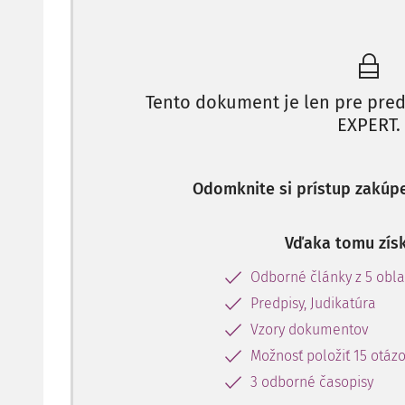
firma produkovala na základe chemického zloženia v
v okolitých vodách tejto firmy, no z trestnoprávneh
konkrétnej fyzickej osobe, a tak nebol páchateľ pot
pokutu. Ak by sa takáto situácia zopakovala dnes, b
Tento dokument je len pre pred
zodpovednosť firme ako takej, keďže podľa
§ 6 ods. 
EXPERT.
zodpovednosti právnických osôb a o zmene a doplnení
"Páchateľom trestného činu je právnická osoba, ktor
Odomknite si prístup zakúp
Vďaka tomu získ
Odborné články z 5 obla
Predpisy, Judikatúra
Vzory dokumentov
Možnosť položiť 15 otáz
3 odborné časopisy