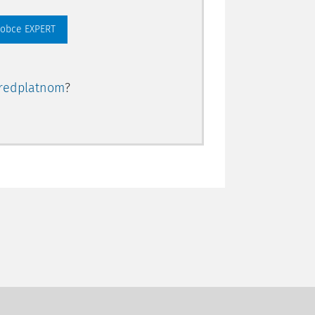
 obce EXPERT
redplatnom
?