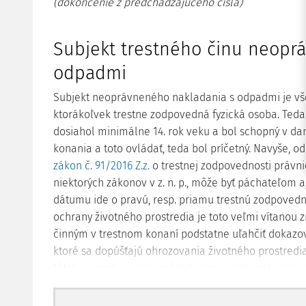
(dokončenie z
predchádzajúceho čísla
)
Subjekt trestného činu neopr
odpadmi
Subjekt neoprávneného nakladania s odpadmi je vš
ktorákoľvek trestne zodpovedná fyzická osoba. Ted
dosiahol minimálne 14. rok veku a bol schopný v d
konania a toto ovládať, teda bol príčetný. Navyše, od 
zákon č.
91/2016 Z.z.
o trestnej zodpovednosti právn
niektorých zákonov v z. n. p., môže byť páchateľom 
dátumu ide o pravú, resp. priamu trestnú zodpovedn
ochrany životného prostredia je toto veľmi vítanou
činným v trestnom konaní podstatne uľahčiť dokazov
ktoré sa dopúšťajú ohrozovania životného prostredia
látok, neoprávneným nakladaním s ekologicky záv
zneškodnenie je ekonomicky náročné, bolo problema
konkrétnej fyzickej osobe. Niekoľko rokov dozadu b