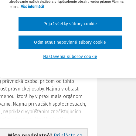
zlepšovanie našich služieb a prispôsobenie obsahu webu priamo Vám na
mieru.
Viac informácií
Stiahnuť
ávneného nakladania s
Prijať všetky súbory cookie
Poznámka
Odmietnut nepovinné súbory cookie
eobecný, teda páchateľom môže byť
a páchateľ v okamihu spáchania skutku
Nastavenia súborov cookie
anom okamihu rozpoznať následky svojho
1. júla 2016, kedy vstúpil do účinnosti
ických osôb a o zmene a doplnení
aj právnická osoba, pričom od tohto
osť právnickej osoby. Najmä v oblasti
 zmenou, ktorá by v praxi mala orgánom
anie. Najmä pri väčších spoločnostiach,
, napríklad vypúšťaním znečisťujúcich
adným odpadom, ktorého legálne
tické pripísať protiprávne konanie
ol na Slovensku prípad, keď chemická
Máte predplatné?
Prihláste sa