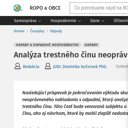
ROPO a OBCE
Samospráva
Hospodárenie
Dane
Účtovní
Domov
Časopisy
Odpady
ODPADY A ODPADOVÉ HOSPODÁRSTVO
ODPADY
Analýza trestného činu neopráv
Vydan
Redakcia
JUDr. Dominika Kučerová PhD.
Nasledujúci príspevok je pokračovaním výkladu sku
neoprávneného nakladania s odpadmi, ktorý analyzo
trestného činu. Táto časť bude venovaná subjektu a 
činu, ako aj návrhom, ktoré by mohli zlepšiť nedost