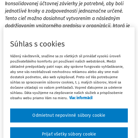
konsolidovanej účtovnej závierky je potrebné, aby boli
jednotlivé kroky a zodpovednosti jednoznačne určené.
Tento cieľ možno dosiahnuť vytvorením a následným
dodržiavaním vnútorného predpisu v organizácii, ktorá je
za zostavenie konsolidovanej účtovnej závierky
zodpovedná, t. j. v konsolidujúcej účtovnej jednotke –
Súhlas s cookies
obci/meste.
Vážený návštevník, snažíme sa zo všetkých síl prinášať vysokú úroveň
používateľského komfortu pri používaní našich webstránok. Medzi
Rozsah úpravy vnútorného predpisu:
základné predpoklady patrí napr. aby správne fungovalo vyhľadávanie,
aby sme vás neobťažovali nevhodnou reklamou alebo aby sme mali
stanovenie termínov platných pre konsolidáciu;
dostatok podnetov, ako web vylepšovať. Preto od Vás potrebujeme
súhlas so spracovaním súborov cookies, t. j. malých súborov, ktoré sa
spôsob aktualizácie štruktúry a zasielania formulárov
dočasne ukladajú vo vašom prehliadači. Vopred ďakujeme za udelenie
(formuláru pre odsúhlasovanie vzájomných vzťahov,
súhlasu. Dáta využijeme na zlepšovanie našich služieb a prispôsobenie
obsahu webu priamo Vám na mieru.
Viac informácií
tvz. konsolidačného balíka, prevodového mostíka pre
obchodné spoločnosti) a metodických usmernení pre
dcérske účtovné jednotky;
Odmietnut nepovinné súbory cookie
určenie informačného ­systému pre zber dát a
realizovanie konsolidácie (ak sa takto ­materská
Prijať všetky súbory cookie