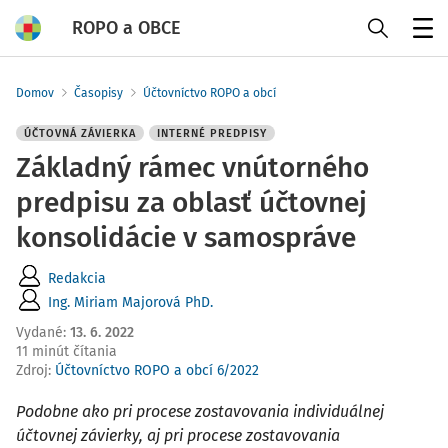
ROPO a OBCE
Menu
Domov
Časopisy
Účtovníctvo ROPO a obcí
ÚČTOVNÁ ZÁVIERKA
INTERNÉ PREDPISY
Základný rámec vnútorného
predpisu za oblasť účtovnej
konsolidácie v samospráve
Redakcia
Ing. Miriam Majorová PhD.
Vydané
:
13. 6. 2022
11 minút čítania
Zdroj
:
Účtovníctvo ROPO a obcí 6/2022
Podobne ako pri procese zostavovania individuálnej
účtovnej závierky, aj pri procese zostavovania