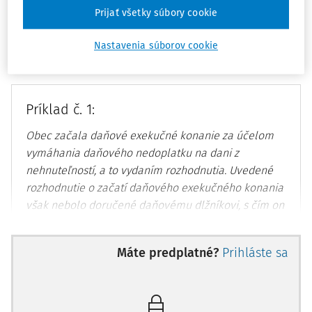
Podľa
§ 90 ods. 1 daňového poriadku
sa daňové exekučné
Prijať všetky súbory cookie
konanie začína výhradne na základe exekučného titulu, a
Nastavenia súborov cookie
to vydaním rozhodnutia o začatí daňového exekučného
konania, pričom exekúcia je začatá dňom jeho vydania.
Príklad č. 1:
Obec začala daňové exekučné konanie za účelom
vymáhania daňového nedoplatku na dani z
nehnuteľností, a to vydaním rozhodnutia. Uvedené
rozhodnutie o začatí daňového exekučného konania
však nebolo doručené daňovému dlžníkovi, s čím on
vyslovil nesúhlas. Konala príslušná obec v súlade s
platným právom?
Máte predplatné?
Prihláste sa
Podľa
§ 90 ods. 3 daňového poriadku
sa rozhodnutie
o začatí daňového exekučného konania nedoručuje
daňovému dlžníkovi ani jeho ručiteľovi.