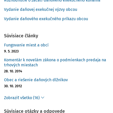
Rozhodnutie o začatí daňového exekučného konania
postihnuteľným exekučným plnením. Uvedené
rozhodnutie si zamestnávateľ prevzal a prestal
Vydanie daňovej exekučnej výzvy obcou
zamestnancovi, daňovému dlžníkovi, vyplácať mzdu
Vydanie daňového exekučného príkazu obcou
v tomt
Súvisiace články
Fungovanie miest a obcí
9. 5. 2023
Komentár k novelám zákona o podmienkach predaja na
trhových miestach
28. 10. 2014
Obec a riešenie daňových dlžníkov
30. 10. 2012
Zobraziť všetko (16)
Súvisiace otázky a odpovede