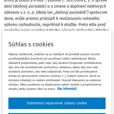
ktorá je podľa § 4 ods. 1 zákona č. 563/2009 Z. z. o správe
daní (daňový poriadok) a o zmene a doplnení niektorých
zákonov v z. n. p. (ďalej len „daňový poriadok“) správcom
dane, môže priamo pristúpiť k realizovaniu núteného
výkonu rozhodnutia, napríklad k dražbe. Preto ešte pred
speňažovaním postihnuteľného plnenia daňového dlžníka
je nevyhnutné vykonať procesné úkony ustanovené
daňovým poriadkom obligatórne. Podstatnou je daňová
Súhlas s cookies
exekučná výzva, ktorá umožňuje daňovému dlžníkovi
Vážený návštevník, snažíme sa zo všetkých síl prinášať vysokú úroveň
dobrovoľne uhradiť daňový nedoplatok alebo podať proti
používateľského komfortu pri používaní našich webstránok. Medzi
nej odôvodnené odvolanie. Potom až následne môže obec
základné predpoklady patrí napr. aby správne fungovalo vyhľadávanie,
vydať daňový exekučný príkaz, ktorým sa už formálne
aby sme vás neobťažovali nevhodnou reklamou alebo aby sme mali
dostatok podnetov, ako web vylepšovať. Preto od Vás potrebujeme
umožňuje výkon daňovej exekúcie v daňovom poriadku
súhlas so spracovaním súborov cookies, t. j. malých súborov, ktoré sa
ustanoveným spôsobom.
dočasne ukladajú vo vašom prehliadači. Vopred ďakujeme za udelenie
súhlasu. Dáta využijeme na zlepšovanie našich služieb a prispôsobenie
obsahu webu priamo Vám na mieru.
Viac informácií
Rozhodnutie o začatí daňového
Odmietnut nepovinné súbory cookie
exekučného konania