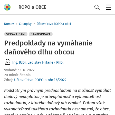
ROPO a OBCE
Menu
Domov
Časopisy
Účtovníctvo ROPO a obcí
SPRÁVA DANÍ
SAMOSPRÁVA
Predpoklady na vymáhanie
daňového dlhu obcou
Ing. JUDr. Ladislav Hrtánek PhD.
Vydané
:
13. 6. 2022
20 minút čítania
Zdroj
:
Účtovníctvo ROPO a obcí 6/2022
Podstatným právnym predpokladom na možnosť vymáhať
daňový nedoplatok je právoplatnosť a vykonateľnosť
rozhodnutia, z ktorého daňový dlh vznikol. Pritom však
vykonateľnosť takéhoto rozhodnutia neznamená, že obec,