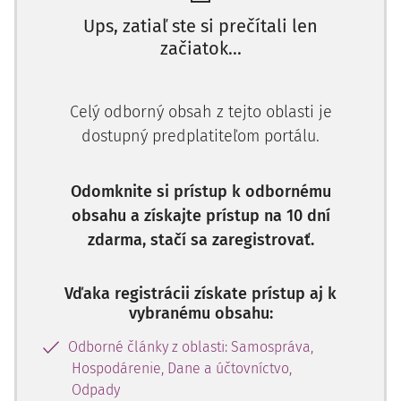
Ups, zatiaľ ste si prečítali len
______________________________
začiatok...
Upozornenie
: Rozhodnutie o začatí daňového
exekučného konania sa zásadne doručuje osobám,
na ktoré sa vzťahuje výrok o zákaze nakladania s
Celý odborný obsah z tejto oblasti je
majetkom daňového dlžníka, a to do vlastných rúk.
dostupný predplatiteľom portálu.
Preto sa v praxi napríklad stane, že o začatí
daňového exekučného konania je informovaná
Odomknite si prístup k odbornému
banka, ktorá zablokuje finančné prostriedky na účte
obsahu a získajte prístup na 10 dní
daňového dlžníka, ale daňový dlžník sa o tom v
zdarma, stačí sa zaregistrovať.
danom prípade vôbec nedozvie. O uvedenom sa
dozvie až vtedy, keď si bude chcieť vybrať hotovosť
zo svojho účtu v peňažnom
ústave
.
Vďaka registrácii získate prístup aj k
vybranému obsahu:
______________________________
Odborné články z oblasti: Samospráva,
Podľa
§ 90 ods. 5 daňového poriadku
dňom
Hospodárenie, Dane a účtovníctvo,
doručenia rozhodnutia o začatí daňového
Odpady