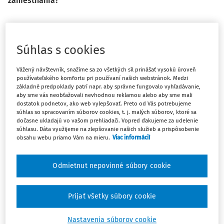
zamestnania?
Predovšetkým bude užitočné vysvetliť si, že zástupca
starostu môže vykonávať túto funkciu dvoma spôsobmi:
Súhlas s cookies
ako
dlhodobo uvoľnený
zo zamestnania,
Vážený návštevník, snažíme sa zo všetkých síl prinášať vysokú úroveň
alebo ako zástupca starostu, ktorý
nie je dlhodobo
používateľského komfortu pri používaní našich webstránok. Medzi
uvoľnený
zo zamestnania.
základné predpoklady patrí napr. aby správne fungovalo vyhľadávanie,
aby sme vás neobťažovali nevhodnou reklamou alebo aby sme mali
dostatok podnetov, ako web vylepšovať. Preto od Vás potrebujeme
Právne postavenie zástupcu starostu a z toho vyplývajúce
súhlas so spracovaním súborov cookies, t. j. malých súborov, ktoré sa
nároky upravuje zákon č. 369/1990 Zb. o obecnom zriadení
dočasne ukladajú vo vašom prehliadači. Vopred ďakujeme za udelenie
v z. n. p. (ďalej len "záko
súhlasu. Dáta využijeme na zlepšovanie našich služieb a prispôsobenie
obsahu webu priamo Vám na mieru.
Viac informácií
Odmietnut nepovinné súbory cookie
Máte predplatné?
Prihláste sa
Prijať všetky súbory cookie
Nastavenia súborov cookie