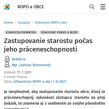
ROPO a OBCE
Menu
Domov
Časopisy
Účtovníctvo ROPO a obcí
STAROSTA/PRIMÁTOR
PRACOVNÉ PRÁVO A MZDY
Zastupovanie starostu počas
jeho práceneschopnosti
Redakcia
Mgr. Ladislav Briestenský
Vydané
:
11. 7. 2021
5 minút čítania
Zdroj
:
Účtovníctvo ROPO a obcí 7–8/2021
Je nevyhnutné, aby zastupovanie starostu obce, ktorý je
práceneschopný, vykonával zástupca starostu na plný
úväzok, to znamená aj s uvoľnením zo svojho pôvodného