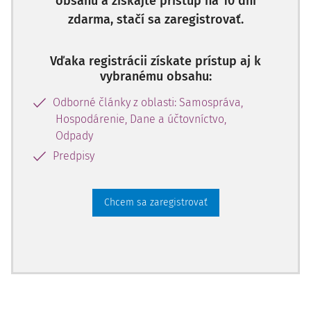
obsahu a získajte prístup na 10 dní
Žiadna z dohôd
nie je povinne zverejňovanou zmluvou
v
zmysle zákona č. 211/2000 Z.z. o slobodnom prístupe k
zdarma, stačí sa zaregistrovať.
informáciám a o zmene a doplnení niektorých zákonov
(zákon o slobode informácií) v z. n. p. (ďalej len "zákon o
Vďaka registrácii získate prístup aj k
slobode informácií"). Napriek tomu niektoré obce
vybranému obsahu:
zverejňujú dohody na svojich webových sídlach, dokonca
Odborné články z oblasti: Samospráva,
sa m
Hospodárenie, Dane a účtovníctvo,
Odpady
Predpisy
Chcem sa zaregistrovať