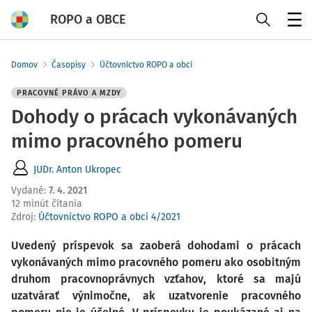
ROPO a OBCE
Menu
Domov
Časopisy
Účtovníctvo ROPO a obcí
PRACOVNÉ PRÁVO A MZDY
Dohody o prácach vykonávaných
mimo pracovného pomeru
JUDr. Anton Ukropec
Vydané
:
7. 4. 2021
12 minút čítania
Zdroj
:
Účtovníctvo ROPO a obcí 4/2021
Uvedený príspevok sa zaoberá dohodami o prácach
vykonávaných mimo pracovného pomeru ako osobitným
druhom pracovnoprávnych vzťahov, ktoré sa majú
uzatvárať výnimočne, ak uzatvorenie pracovného