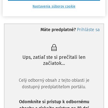
práce
(napr. starostlivosť o obecnú zeleň, upratovanie
Nastavenia súborov cookie
kultúrneho domu). Obce často nesprávne uzatvárajú
dohodu o vykonaní práce na činnosti, ktoré sú vymedzené
druhom práce. Preto je vždy potrebné vopred posúdiť
povahu práce, ktorá sa má vykonávať a na základe toho
Máte predplatné?
Prihláste sa
zvoliť správny druh dohody.
Dohody by sa však mali uzatvárať
výnimočne,
a preto v
ostatných prípadoch je potrebné namiesto dohody
uzatvoriť pracovnú zmluvu. Okrem toho dohody možno
Ups, zatiaľ ste si prečítali len
uzatvoriť najviac na 12 mesiacov. Ak je dohoda uzatvorená
začiatok...
na 12 mesiacov, po skončení jej platnosti je potrebné
uzatvoriť novú dohodu a znovu prihlásiť zamestnanca do
Celý odborný obsah z tejto oblasti je
príslušných poisťovní. Keďže sa dohody majú uzatvárať len
dostupný predplatiteľom portálu.
výnimočne, domnievame sa, že nadmerné reťazenie
dohôd by mohlo predstavovať obchádzanie Zákonníka
práce.
Odomknite si prístup k odbornému