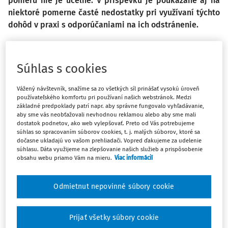
pomeru nie je účelné. V príspevku je poukázané aj na
niektoré pomerne časté nedostatky pri využívaní týchto
dohôd v praxi s odporúčaniami na ich odstránenie.
Zamestnávateľ môže podľa zákona č. 311/2011 Z.z.
Súhlas s cookies
Zákonník práce v z. n. p. (ďalej len "Zákonník práce") na
Vážený návštevník, snažíme sa zo všetkých síl prinášať vysokú úroveň
plnenie svojich úloh alebo na zabezpečenie svojich
používateľského komfortu pri používaní našich webstránok. Medzi
potrieb výnimočne uzatvárať s fyzickými osobami dohody o
základné predpoklady patrí napr. aby správne fungovalo vyhľadávanie,
prácach vykonávaných mimo pracovného pomeru, za
aby sme vás neobťažovali nevhodnou reklamou alebo aby sme mali
dostatok podnetov, ako web vylepšovať. Preto od Vás potrebujeme
ktoré sa považujú dohoda o vykonaní práce, dohoda o
súhlas so spracovaním súborov cookies, t. j. malých súborov, ktoré sa
brigádnickej práci študentov a dohoda o pracovnej
dočasne ukladajú vo vašom prehliadači. Vopred ďakujeme za udelenie
súhlasu. Dáta využijeme na zlepšovanie našich služieb a prispôsobenie
činnosti (ďalej spolu len "dohody").
obsahu webu priamo Vám na mieru.
Viac informácií
Dohoda o vykonaní práce sa uzatvára na
práce, ktoré sú
charakterizované výsledkom
(napr. namaľovanie plotu,
Odmietnut nepovinné súbory cookie
oprava brány), na rozdiel od dohody o brigádnickej práci
študentov a dohody o pracovnej činnosti, ktoré sa
Prijať všetky súbory cookie
uzatvárajú na
príležitostné činnosti vymedzené druhom