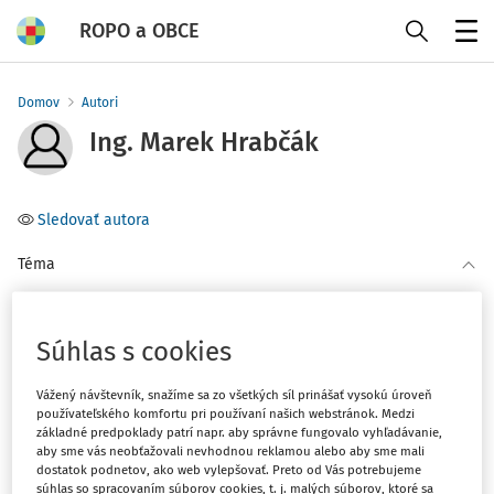
ROPO a OBCE
Menu
Domov
Autori
Ing. Marek Hrabčák
Sledovať autora
Téma
(2)
Odpady
Súhlas s cookies
Filter
Vážený návštevník, snažíme sa zo všetkých síl prinášať vysokú úroveň
používateľského komfortu pri používaní našich webstránok. Medzi
2
základné predpoklady patrí napr. aby správne fungovalo vyhľadávanie,
Počet vyhľadaných dokumentov:
aby sme vás neobťažovali nevhodnou reklamou alebo aby sme mali
dostatok podnetov, ako web vylepšovať. Preto od Vás potrebujeme
Zoradiť podľa
:
súhlas so spracovaním súborov cookies, t. j. malých súborov, ktoré sa