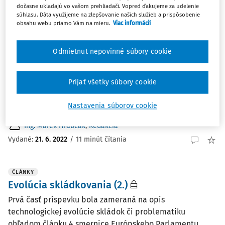
Najnovšie
Najstaršie
dočasne ukladajú vo vašom prehliadači. Vopred ďakujeme za udelenie
súhlasu. Dáta využijeme na zlepšovanie našich služieb a prispôsobenie
obsahu webu priamo Vám na mieru.
Viac informácií
ČLÁNKY
Evolúcia skládkovania
Odmietnut nepovinné súbory cookie
Ešte na konci 20. storočia aj ekonomicky najvyspelejšie
krajiny Európy väčšinu svojho odpadu skládkovali (napr.
Prijať všetky súbory cookie
Francúzsko 113 miliónov ton ročne, Anglicko 90 miliónov
ton ročne, Švédsko 87 miliónov ton ročne). V
Nastavenia súborov cookie
chudobnejších krajinách sveta predstavuje ...
Ing. Marek Hrabčák
,
Redakcia
Vydané:
21. 6. 2022
/
11 minút čítania
ČLÁNKY
Evolúcia skládkovania (2.)
Prvá časť príspevku bola zameraná na opis
technologickej evolúcie skládok či problematiku
ohľadom článku 4 smernice Európskeho Parlamentu