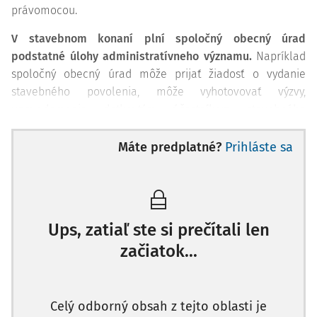
právomocou.
V stavebnom konaní plní spoločný obecný úrad
podstatné úlohy administratívneho významu.
Napríklad
spoločný obecný úrad môže prijať žiadosť o vydanie
stavebného povolenia, môže vyhotovovať výzvy,
upovedomenia dotknutým účastníkom stavebného
konania, že sa začalo stavebné konanie, spracovávať
námietky v rámci stavebného konania, v prípade líniovej
Máte predplatné?
Prihláste sa
stavby môže spoločný obecný úrad zabezpečiť zverejnenie
upovedomenia o začatí stavebného konania verejnou
vyhláškou, taktiež môže zabezpečiť miestne zisťovanie
skutkového stavu veci v rámci konkrétneho stavebného
Ups, zatiaľ ste si prečítali len
konania.
začiatok...
Správny poplatok, ktorý sa platí v súvislosti so začatím
stavebného konania, však nemôže prijať spoločný obecný
úrad, ale obec, ktorá je oprávneným stavebným úradom a
Celý odborný obsah z tejto oblasti je
má právnu subjektivitu. V súlade so zákonom č.
145/1995