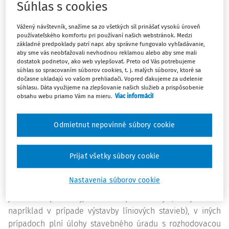
Súhlas s cookies
nemal sídlo v obci, ktorá by mala právne postavenie
stavebného úradu. Spoločný obecný úrad taktiež
Vážený návštevník, snažíme sa zo všetkých síl prinášať vysokú úroveň
poukázal na to, že nemôže prijímať správne poplatky v
používateľského komfortu pri používaní našich webstránok. Medzi
súvislosti so začatím stavebného konania od obyvateľa
základné predpoklady patrí napr. aby správne fungovalo vyhľadávanie,
aby sme vás neobťažovali nevhodnou reklamou alebo aby sme mali
obce a odkázal ho zaplatiť obci, ktorá je stavebným
dostatok podnetov, ako web vylepšovať. Preto od Vás potrebujeme
úradom. Konal spoločný obecný úrad v súlade s platným
súhlas so spracovaním súborov cookies, t. j. malých súborov, ktoré sa
dočasne ukladajú vo vašom prehliadači. Vopred ďakujeme za udelenie
právom?
súhlasu. Dáta využijeme na zlepšovanie našich služieb a prispôsobenie
obsahu webu priamo Vám na mieru.
Viac informácií
Platný zákon č.
50/1976 Zb.
o územnom plánovaní a
stavebnom poriadku (
stavebný zákon
) v z. n. p. (ďalej len
Odmietnut nepovinné súbory cookie
"
stavebný zákon
") ustanovuje rôzne druhy procesov, ktoré
v rámci neho prebiehajú. Ide napríklad o územné,
Prijať všetky súbory cookie
stavebné, prípadne kolaudačné konanie. V týchto
konaniach môže mať obec úlohu procesnej strany, ktorá
Nastavenia súborov cookie
má možnosť vznášať oprávnené námietky, poskytovať
jednotlivé podklady, dôkazné prostriedky (tak je tomu
napríklad v prípade výstavby líniových stavieb), v iných
prípadoch plní úlohy stavebného úradu s rozhodovacou