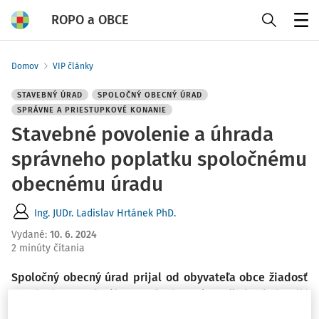
ROPO a OBCE
Menu
Domov
VIP články
STAVEBNÝ ÚRAD
SPOLOČNÝ OBECNÝ ÚRAD
SPRÁVNE A PRIESTUPKOVÉ KONANIE
Stavebné povolenie a úhrada
správneho poplatku spoločnému
obecnému úradu
Ing. JUDr. Ladislav Hrtánek PhD.
Vydané
:
10. 6. 2024
2 minúty čítania
Spoločný obecný úrad prijal od obyvateľa obce žiadosť
o vydanie stavebného povolenia a zároveň chcel uhradiť
správny poplatok. Uvedený spoločný obecný úrad však