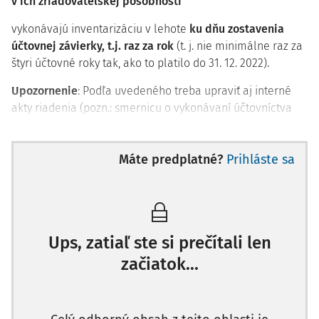
v ich zriaďovateľskej pôsobnosti
vykonávajú inventarizáciu v lehote
ku dňu zostavenia
účtovnej závierky, t.j. raz za rok
(t. j. nie minimálne raz za
štyri účtovné roky tak, ako to platilo do 31. 12. 2022).
Upozornenie
: Podľa uvedeného treba upraviť aj interné
akty riadenia (pozn.: smernicu o vykonávaní účtovníctva
alebo príkaz k spracovaniu inventarizácie, ak je dlhodobý
platný a účinný na viac účtovných období).
Máte predplatné?
Prihláste sa
V súvislosti s účtovnou témou treba dodať, že pre územnú
samosprávu je účinné novelizované samostatné
O
patrenie Ministerstva financií Slovenskej republiky zo
dňa 12. 12. 2022 č. MF/014454/2022-36, ktorým sa
ustanovujú podrobnosti o postupoch účtovania a
Ups, zatiaľ ste si prečítali len
rámcovej účtovej osnove pre obce, vyššie územné celky
začiatok...
a nimi zriadené rozpočtové organizácie a príspevkové
organizácie
(ďalej len „postupy účtovania“). Predmetné
postupy účtovania sú uverejnené vo Finančnom