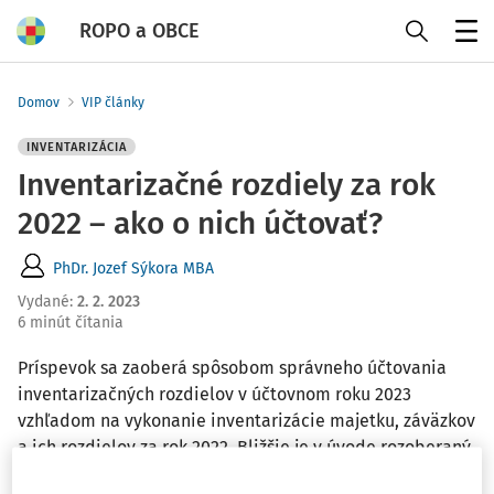
ROPO a OBCE
Menu
Domov
VIP články
INVENTARIZÁCIA
Inventarizačné rozdiely za rok
2022 – ako o nich účtovať?
PhDr. Jozef Sýkora MBA
Vydané
:
2. 2. 2023
6 minút čítania
Príspevok sa zaoberá spôsobom správneho účtovania
inventarizačných rozdielov v účtovnom roku 2023
vzhľadom na vykonanie inventarizácie majetku, záväzkov
a ich rozdielov za rok 2022. Bližšie je v úvode rozoberaný
pohľad na novelizáciu zákona č. 431/2002 Z. z.