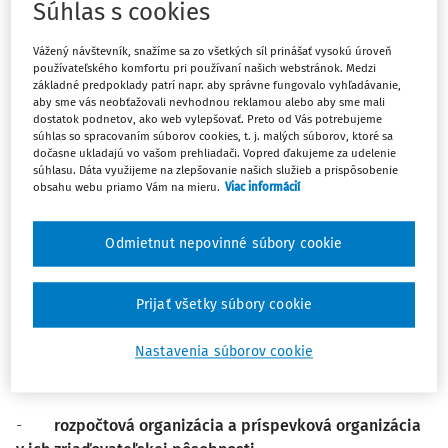
o účtovníctve v znení neskorších predpisov a tiež
Súhlas s cookies
k spracovaniu výstupu k z inventarizácie –
inventarizačnému zápisu, ktorý musí obligatórne (ako
Vážený návštevník, snažíme sa zo všetkých síl prinášať vysokú úroveň
používateľského komfortu pri používaní našich webstránok. Medzi
formálnu náležitosť výstupu z inventarizácie majetku
základné predpoklady patrí napr. aby správne fungovalo vyhľadávanie,
a záväzkov) obsahovať aj posúdenie vzniku
aby sme vás neobťažovali nevhodnou reklamou alebo aby sme mali
dostatok podnetov, ako web vylepšovať. Preto od Vás potrebujeme
inventarizačného rozdielu a tiež potreby
súhlas so spracovaním súborov cookies, t. j. malých súborov, ktoré sa
precenenia/ocenenia/úpravy ocenenia majetku,
dočasne ukladajú vo vašom prehliadači. Vopred ďakujeme za udelenie
súhlasu. Dáta využijeme na zlepšovanie našich služieb a prispôsobenie
pohľadávok alebo záväzkov.
obsahu webu priamo Vám na mieru.
Viac informácií
Podstatné je zadefinovať, že od 1. 1. 2023 je v účinnosti
Odmietnut nepovinné súbory cookie
novelizácia zákona č. 431/2002 Z. z. o účtovníctve v znení
neskorších predpisov, podľa ktorej pri hmotnom majetku
(pozn.: okrem zásob a peňažných prostriedkov v hotovosti),
Prijať všetky súbory cookie
podľa ktorej:
Nastavenia súborov cookie
-
obec, mesto, mestská časť a vyšší územný celok
a súčasne
-
rozpočtová organizácia a príspevková organizácia