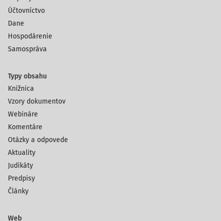
Účtovníctvo
pohľadávky a záväzky z
dokladová inventúra
Dane
obchodného styku, rezervy
Hospodárenie
a opravné položky
Samospráva
ostatné pohľadávky a záväzky
dokladová inventúra
Typy obsahu
majetok vedený v podsúvahovej
fyzická inventúra
Knižnica
evidencii, pokiaľ nie je zahrnutý v
Vzory dokumentov
niektorej z uvedených skupín
Webináre
majetku vedeného len v
operatívnej evidencii
Komentáre
Otázky a odpovede
bankové účty
dokladová inventúra
Aktuality
Judikáty
Predpisy
Články
Web