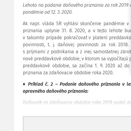
Lehota na podanie daňového priznania za rok 2019 u
pandémie od 12. 3. 2020.
Ak napr. vláda SR vyhlási skončenie pandémie v 
priznania uplynie 31. 8. 2020, a v tejto lehote b
v takomto prípade pokračovať v platení preddavk
povinnosti, t. j. daňovej povinnosti za rok 2018
s príjmami z podnikania a z inej samostatnej zárob
nové preddavkové obdobie, v ktorom sa vypočítajú 
preddavkové obdobie, sa začína 1. 9. 2020 až do
priznania za zdaňovacie obdobie roka 2020.
♦ Príklad č. 2 – Podanie daňového priznania v l
opravného daňového priznania:
Daňovník za zdaňovacie obdobie roka 2019 podal daň
do 31. 3. 2020.
V dôsledku odkladu lehoty na podanie daňového pr
po obdobia pandémie má tento daňovník v prípade 