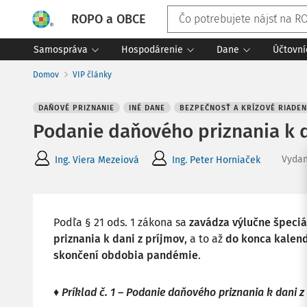
ROPO a OBCE
Samospráva
Hospodárenie
Dane
Účtovní
Domov
VIP články
DAŇOVÉ PRIZNANIE
INÉ DANE
BEZPEČNOSŤ A KRÍZOVÉ RIADEN
Podanie daňového priznania k d
Vyda
Ing. Viera Mezeiová
Ing. Peter Horniaček
Podľa § 21 ods. 1 zákona sa
zavádza výlučne špeciá
priznania k dani z príjmov
, a to až
do konca kalen
skončení obdobia pandémie
.
♦ Príklad č. 1 – Podanie daňového priznania k dani 