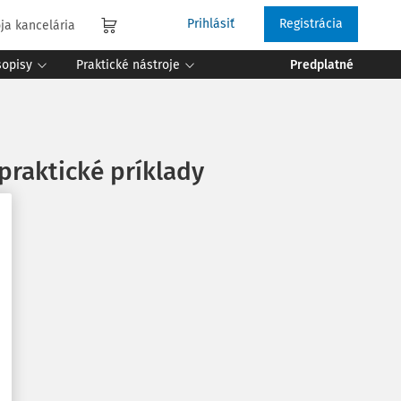
Prihlásiť
Registrácia
ja kancelária
sopisy
Praktické nástroje
Predplatné
praktické príklady