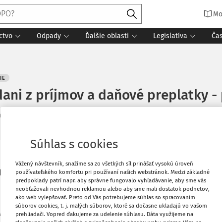
Mo
ctvo
Odpady
Ďalšie oblasti
Legislatíva
Ča
IE
ani z príjmov a daňové preplatky - 
né
:
27. 5. 2020
/
7 minút čítania
Súhlas s cookies
lna lehota
na
podanie daňového
Vytlačiť
Vážený návštevník, snažíme sa zo všetkých síl prinášať vysokú úroveň
dárneho mesiaca nasledujúceho po
používateľského komfortu pri používaní našich webstránok. Medzi základné
predpoklady patrí napr. aby správne fungovalo vyhľadávanie, aby sme vás
neobťažovali nevhodnou reklamou alebo aby sme mali dostatok podnetov,
Obľúbené
ako web vylepšovať. Preto od Vás potrebujeme súhlas so spracovaním
súborov cookies, t. j. malých súborov, ktoré sa dočasne ukladajú vo vašom
z príjmov po skončení pandémie:
prehliadači. Vopred ďakujeme za udelenie súhlasu. Dáta využijeme na
Stiahnuť