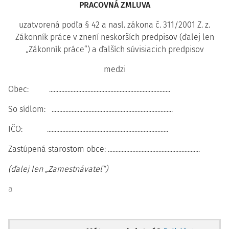
PRACOVNÁ ZMLUVA
uzatvorená podľa § 42 a nasl. zákona č. 311/2001 Z. z.
Zákonník práce v znení neskorších predpisov (ďalej len
„Zákonník práce“) a ďalších súvisiacich predpisov
medzi
Obec: ...............................................................................
So sídlom: ...............................................................................
IČO: ...............................................................................
Zastúpená starostom obce: ............................................................
(ďalej len „Zamestnávateľ“)
a
Meno a priezvisko, titul: ............................................................
Adresa trvalého pobytu: ............................................................