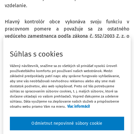
vzdelanie.
Hlavný kontrolór obce vykonáva svoju funkciu v
pracovnom pomere a považuje sa za ostatného
vedúceho zamestnanca podľa zákona č. 552/2003 Z. z. o
výkone práce vo verejnom záujme, ak zákon o obecnom
zriadení neustanovuje inak.
Súhlas s cookies
Pracovný pomer možno dohodnúť aj na kratší pracovný
Vážený návštevník, snažíme sa zo všetkých síl prinášať vysokú úroveň
používateľského komfortu pri používaní našich webstránok. Medzi
čas, pričom jeho dĺžku určí obecné zastupiteľstvo pred
základné predpoklady patrí napr. aby správne fungovalo vyhľadávanie,
vyhlásením voľby hlavného kontrolóra.
aby sme vás neobťažovali nevhodnou reklamou alebo aby sme mali
dostatok podnetov, ako web vylepšovať. Preto od Vás potrebujeme
súhlas so spracovaním súborov cookies, t. j. malých súborov, ktoré sa
Starosta je povinný so zvoleným hlavným kontrolórom
dočasne ukladajú vo vašom prehliadači. Vopred ďakujeme za udelenie
súhlasu. Dáta využijeme na zlepšovanie našich služieb a prispôsobenie
uzatvoriť pracovnú zmluvu najneskôr v deň nasledujúci
obsahu webu priamo Vám na mieru.
Viac informácií
po dni skončenia funkčného obdobia predchádzajúceho
hlavného kontrolóra. Deň nástupu do práce sa určí na
Odmietnut nepovinné súbory cookie
deň nasledujúci po dni skončenia funkčného obdobia
predchádzajúceho hlavného kontrolóra.