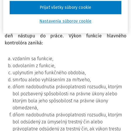
Prijať všetky súbory cookie
Doba trvania pracovného pomeru predstavuje funkčné
Nastavenia súborov cookie
obdobie hlavného kontrolóra, ktoré je šesťročné.
Funkčné obdobie sa začína dňom, ktorý je uvedený ako
deň nástupu do práce. Výkon funkcie hlavného
kontrolóra zaniká:
vzdaním sa funkcie,
odvolaním z funkcie,
uplynutím jeho funkčného obdobia,
smrťou alebo vyhlásením za mŕtveho,
dňom nadobudnutia právoplatnosti rozsudku, ktorým
bol pozbavený spôsobilosti na právne úkony alebo
ktorým bola jeho spôsobilosť na právne úkony
obmedzená,
dňom nadobudnutia právoplatnosti rozsudku, ktorým
bol odsúdený za úmyselný trestný čin alebo
právoplatne odsúdený za trestný čin, ak výkon trestu