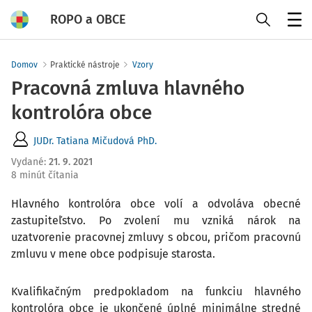
ROPO a OBCE
Menu
Domov
Praktické nástroje
Vzory
Pracovná zmluva hlavného
kontrolóra obce
JUDr. Tatiana Mičudová PhD.
Vydané
:
21. 9. 2021
8 minút čítania
Hlavného kontrolóra obce volí a odvoláva obecné
zastupiteľstvo. Po zvolení mu vzniká nárok na
uzatvorenie pracovnej zmluvy s obcou, pričom pracovnú
zmluvu v mene obce podpisuje starosta.
Kvalifikačným predpokladom na funkciu hlavného
kontrolóra obce je ukončené úplné minimálne stredné