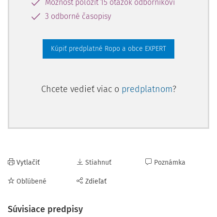
Možnosť položiť 15 otázok odborníkovi
3 odborné časopisy
Kúpiť predplatné Ropo a obce EXPERT
Chcete vedieť viac o
predplatnom
?
Vytlačiť
Stiahnuť
Poznámka
Obľúbené
Zdieľať
Súvisiace predpisy