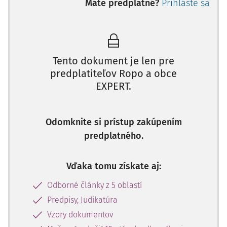
Máte predplatné?
Prihláste sa
Dátum narodenia: ............................................................
(ďalej len „Zamestnanec“)
Zmluvné strany sa dohodli na tomto znení:
Tento dokument je len pre
predplatiteľov Ropo a obce
EXPERT.
Odomknite si prístup zakúpením
predplatného.
Vďaka tomu získate aj:
Odborné články z 5 oblastí
Predpisy, Judikatúra
Vzory dokumentov