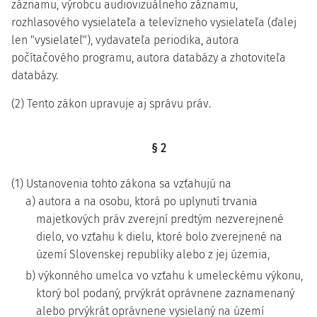
záznamu, výrobcu audiovizuálneho záznamu,
rozhlasového vysielateľa a televízneho vysielateľa (ďalej
len "vysielateľ"), vydavateľa periodika, autora
počítačového programu, autora databázy a zhotoviteľa
databázy.
(2) Tento zákon upravuje aj správu práv.
§ 2
(1) Ustanovenia tohto zákona sa vzťahujú na
a) autora a na osobu, ktorá po uplynutí trvania
majetkových práv zverejní predtým nezverejnené
dielo, vo vzťahu k dielu, ktoré bolo zverejnené na
území Slovenskej republiky alebo z jej územia,
b) výkonného umelca vo vzťahu k umeleckému výkonu,
ktorý bol podaný, prvýkrát oprávnene zaznamenaný
alebo prvýkrát oprávnene vysielaný na území