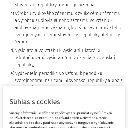
Slovenskej republiky alebo z jej územia,
c) výrobcu zvukového záznamu k zvukovému záznamu
a výrobcu audiovizuálneho záznamu vo vzťahu k
audiovizuálnemu záznamu, ktorý bol vyrobený alebo
zverejnený na území Slovenskej republiky alebo z jej
územia,
d) vysielateľa vo vzťahu k vysielaniu, ktoré je
uskutočňované vysielateľom z územia Slovenskej
republiky,
e) vydavateľa periodika vo vzťahu k periodiku
zverejnenému na území Slovenskej republiky alebo z
jej územia,
f) autora databázy a zhotoviteľa databázy vo vzťahu k
Súhlas s cookies
databáze, ktorá bola zverejnená alebo zhotovená na
území Slovenskej republiky alebo z jej územia.
Vážený návštevník, snažíme sa zo všetkých síl prinášať vysokú úroveň
používateľského komfortu pri používaní našich webstránok. Medzi
(2) Ak je zaručená vzájomnosť na základe medzinárodných
základné predpoklady patrí napr. aby správne fungovalo vyhľadávanie,
aby sme vás neobťažovali nevhodnou reklamou alebo aby sme mali