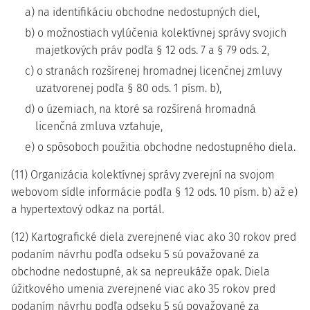
a) na identifikáciu obchodne nedostupných diel,
b) o možnostiach vylúčenia kolektívnej správy svojich
majetkových práv podľa § 12 ods. 7 a § 79 ods. 2,
c) o stranách rozšírenej hromadnej licenčnej zmluvy
uzatvorenej podľa § 80 ods. 1 písm. b),
d) o územiach, na ktoré sa rozšírená hromadná
licenčná zmluva vzťahuje,
e) o spôsoboch použitia obchodne nedostupného diela.
(11) Organizácia kolektívnej správy zverejní na svojom
webovom sídle informácie podľa § 12 ods. 10 písm. b) až e)
a hypertextový odkaz na portál.
(12) Kartografické diela zverejnené viac ako 30 rokov pred
podaním návrhu podľa odseku 5 sú považované za
obchodne nedostupné, ak sa nepreukáže opak. Diela
úžitkového umenia zverejnené viac ako 35 rokov pred
podaním návrhu podľa odseku 5 sú považované za