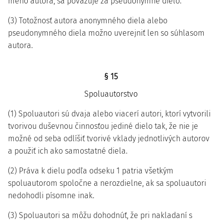
meno autora, sa považuje za pseudonymné dielo.
(3) Totožnosť autora anonymného diela alebo
pseudonymného diela možno uverejniť len so súhlasom
autora.
§ 15
Spoluautorstvo
(1) Spoluautori sú dvaja alebo viacerí autori, ktorí vytvorili
tvorivou duševnou činnosťou jediné dielo tak, že nie je
možné od seba odlíšiť tvorivé vklady jednotlivých autorov
a použiť ich ako samostatné diela.
(2) Práva k dielu podľa odseku 1 patria všetkým
spoluautorom spoločne a nerozdielne, ak sa spoluautori
nedohodli písomne inak.
(3) Spoluautori sa môžu dohodnúť, že pri nakladaní s