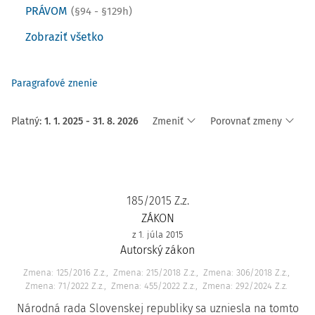
PRÁVOM
(§94 - §129h)
Zobraziť všetko
Paragrafové znenie
Platný
:
1. 1. 2025 - 31. 8. 2026
Zmeniť
Porovnať zmeny
185/2015 Z.z.
ZÁKON
z 1. júla 2015
Autorský zákon
Zmena: 125/2016 Z.z.
Zmena: 215/2018 Z.z.
Zmena: 306/2018 Z.z.
Zmena: 71/2022 Z.z.
Zmena: 455/2022 Z.z.
Zmena: 292/2024 Z.z.
Národná rada Slovenskej republiky sa uzniesla na tomto