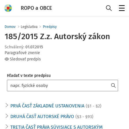
ROPO a OBCE
Menu
Domov
Legislatíva
Predpisy
185/2015 Z.z. Autorský zákon
Schválený
:
01.07.2015
Paragrafové znenie
Sledovať predpis
Hľadať v texte predpisu
PRVÁ ČASŤ ZÁKLADNÉ USTANOVENIA
(§1 - §2)
DRUHÁ ČASŤ AUTORSKÉ PRÁVO
(§3 - §93)
TRETIA ČASŤ PRÁVA SÚVISIACE S AUTORSKÝM