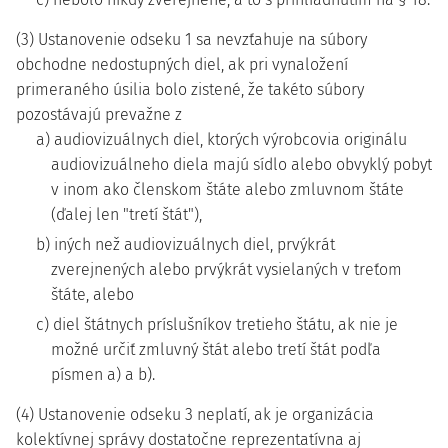
(3) Ustanovenie odseku 1 sa nevzťahuje na súbory
obchodne nedostupných diel, ak pri vynaložení
primeraného úsilia bolo zistené, že takéto súbory
pozostávajú prevažne z
a) audiovizuálnych diel, ktorých výrobcovia originálu
audiovizuálneho diela majú sídlo alebo obvyklý pobyt
v inom ako členskom štáte alebo zmluvnom štáte
(ďalej len "tretí štát"),
b) iných než audiovizuálnych diel, prvýkrát
zverejnených alebo prvýkrát vysielaných v treťom
štáte, alebo
c) diel štátnych príslušníkov tretieho štátu, ak nie je
možné určiť zmluvný štát alebo tretí štát podľa
písmen a) a b).
(4) Ustanovenie odseku 3 neplatí, ak je organizácia
kolektívnej správy dostatočne reprezentatívna aj