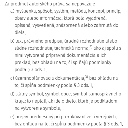
Za predmet autorského práva sa nepovažuje
a) myšlienka, spôsob, systém, metóda, koncept, princíp,
objav alebo informácia, ktorá bola vyjadrená,
opísaná, vysvetlená, znázornená alebo zahrnutá do
diela,
b) text právneho predpisu, úradné rozhodnutie alebo
2)
súdne rozhodnutie, technická norma,
ako aj spolu s
nimi vytvorená prípravná dokumentácia a ich
preklad, bez ohľadu na to, či spĺňajú podmienky
podľa § 3 ods. 1,
3)
c) územnoplánovacia dokumentácia,
bez ohľadu na
to, či spĺňa podmienky podľa § 3 ods. 1,
d) štátny symbol, symbol obce, symbol samosprávneho
kraja; to neplatí, ak ide o dielo, ktoré je podkladom
na vytvorenie symbolu,
e) prejav prednesený pri prerokúvaní vecí verejných,
bez ohľadu na to, či spĺňa podmienky podľa § 3 ods. 1,