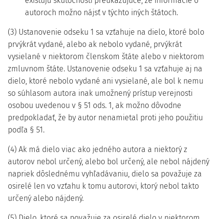
existujú skutočnosti preukazujúce, že informácie o
autoroch možno nájsť v týchto iných štátoch.
(3) Ustanovenie odseku 1 sa vzťahuje na dielo, ktoré bolo
prvýkrát vydané, alebo ak nebolo vydané, prvýkrát
vysielané v niektorom členskom štáte alebo v niektorom
zmluvnom štáte. Ustanovenie odseku 1 sa vzťahuje aj na
dielo, ktoré nebolo vydané ani vysielané, ale bol k nemu
so súhlasom autora inak umožnený prístup verejnosti
osobou uvedenou v § 51 ods. 1, ak možno dôvodne
predpokladať, že by autor nenamietal proti jeho použitiu
podľa § 51.
(4) Ak má dielo viac ako jedného autora a niektorý z
autorov nebol určený, alebo bol určený, ale nebol nájdený
napriek dôslednému vyhľadávaniu, dielo sa považuje za
osirelé len vo vzťahu k tomu autorovi, ktorý nebol takto
určený alebo nájdený.
(5) Dielo, ktoré sa považuje za osirelé dielo v niektorom