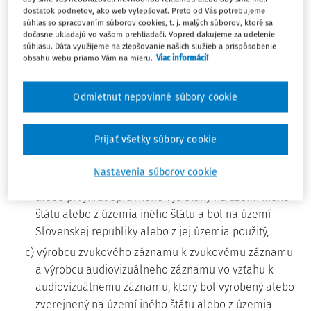
zmlúv alebo dohôd, ktorými je Slovenská republika
dostatok podnetov, ako web vylepšovať. Preto od Vás potrebujeme
viazaná, ustanovenia tohto zákona sa vzťahujú aj na
súhlas so spracovaním súborov cookies, t. j. malých súborov, ktoré sa
dočasne ukladajú vo vašom prehliadači. Vopred ďakujeme za udelenie
a) autora a na osobu, ktorá po uplynutí trvania
súhlasu. Dáta využijeme na zlepšovanie našich služieb a prispôsobenie
majetkových práv zverejní predtým nezverejnené
obsahu webu priamo Vám na mieru.
Viac informácií
dielo, vo vzťahu k dielu, ktoré bolo zverejnené na
území iného štátu, ako je Slovenská republika (ďalej
Odmietnut nepovinné súbory cookie
len "iný štát"), alebo z územia iného štátu a bolo na
území Slovenskej republiky alebo z jej územia
Prijať všetky súbory cookie
použité,
b) výkonného umelca vo vzťahu k umeleckému výkonu,
Nastavenia súborov cookie
ktorý bol podaný, prvýkrát oprávnene zaznamenaný
alebo prvýkrát oprávnene vysielaný na území iného
štátu alebo z územia iného štátu a bol na území
Slovenskej republiky alebo z jej územia použitý,
c) výrobcu zvukového záznamu k zvukovému záznamu
a výrobcu audiovizuálneho záznamu vo vzťahu k
audiovizuálnemu záznamu, ktorý bol vyrobený alebo
zverejnený na území iného štátu alebo z územia