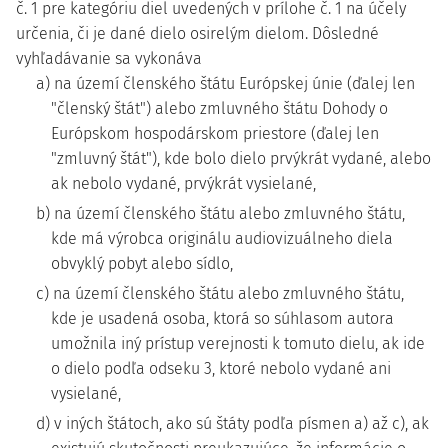
č. 1 pre kategóriu diel uvedených v prílohe č. 1 na účely
určenia, či je dané dielo osirelým dielom. Dôsledné
vyhľadávanie sa vykonáva
a) na území členského štátu Európskej únie (ďalej len
"členský štát") alebo zmluvného štátu Dohody o
Európskom hospodárskom priestore (ďalej len
"zmluvný štát"), kde bolo dielo prvýkrát vydané, alebo
ak nebolo vydané, prvýkrát vysielané,
b) na území členského štátu alebo zmluvného štátu,
kde má výrobca originálu audiovizuálneho diela
obvyklý pobyt alebo sídlo,
c) na území členského štátu alebo zmluvného štátu,
kde je usadená osoba, ktorá so súhlasom autora
umožnila iný prístup verejnosti k tomuto dielu, ak ide
o dielo podľa odseku 3, ktoré nebolo vydané ani
vysielané,
d) v iných štátoch, ako sú štáty podľa písmen a) až c), ak