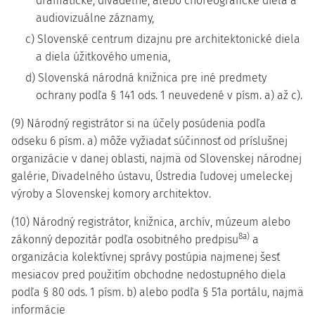
dramatické, divadelné, alebo choreografické diela a
audiovizuálne záznamy,
c) Slovenské centrum dizajnu pre architektonické diela
a diela úžitkového umenia,
d) Slovenská národná knižnica pre iné predmety
ochrany podľa § 141 ods. 1 neuvedené v písm. a) až c).
(9) Národný registrátor si na účely posúdenia podľa
odseku 6 písm. a) môže vyžiadať súčinnosť od príslušnej
organizácie v danej oblasti, najmä od Slovenskej národnej
galérie, Divadelného ústavu, Ústredia ľudovej umeleckej
výroby a Slovenskej komory architektov.
(10) Národný registrátor, knižnica, archív, múzeum alebo
8a)
zákonný depozitár podľa osobitného predpisu
a
organizácia kolektívnej správy postúpia najmenej šesť
mesiacov pred použitím obchodne nedostupného diela
podľa § 80 ods. 1 písm. b) alebo podľa § 51a portálu, najmä
informácie