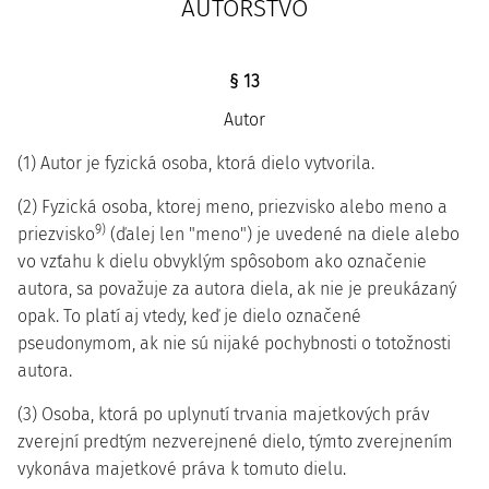
AUTORSTVO
§ 13
Autor
(1) Autor je fyzická osoba, ktorá dielo vytvorila.
(2) Fyzická osoba, ktorej meno, priezvisko alebo meno a
9)
priezvisko
(ďalej len "meno") je uvedené na diele alebo
vo vzťahu k dielu obvyklým spôsobom ako označenie
autora, sa považuje za autora diela, ak nie je preukázaný
opak. To platí aj vtedy, keď je dielo označené
pseudonymom, ak nie sú nijaké pochybnosti o totožnosti
autora.
(3) Osoba, ktorá po uplynutí trvania majetkových práv
zverejní predtým nezverejnené dielo, týmto zverejnením
vykonáva majetkové práva k tomuto dielu.