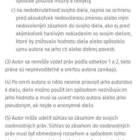
spôsobe použitia možný a obvyklý,
c) na nedotknuteľnosť svojho diela, najmä na ochranu
pred akoukoľvek nedovolenou zmenou alebo iným
nedovoleným zásahom do svojho diela, ako aj pred
akýmkoľvek hanlivým nakladaním so svojím dielom,
ktoré by znižovalo hodnotu diela alebo spôsobilo
ujmu autora na jeho cti alebo dobrej povesti.
(3) Autor sa nemôže vzdať práv podľa odsekov 1 a 2, tieto
práva sú neprevoditeľné a smrťou autora zanikajú.
(4) Po smrti autora si nikto nesmie prisvojiť jeho autorstvo
k dielu, dielo možno použiť len spôsobom neznižujúcim
jeho hodnotu a musí sa uviesť meno autora alebo jeho
pseudonym, ak nejde o anonymné dielo.
(5) Autor môže udeliť súhlas so zásahom do svojich
osobnostných práv. Súhlas so zásahom do osobnostných
práv musí byť obmedzený rozsahom a spôsobom tohto