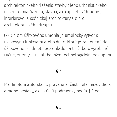
architektonického riešenia stavby alebo urbanistického
usporiadania územia, stavba, ako aj dielo záhradnej,
interiérovej a scénickej architektúry a dielo
architektonického dizajnu.
(7) Dielom úžitkového umenia je umelecký výtvor s
úžitkovými funkciami alebo dielo, ktoré je začlenené do
úžitkového predmetu bez ohľadu na to, či bolo vyrobené
ručne, priemyselne alebo iným technologickým postupom.
§ 4
Predmetom autorského práva je aj časť diela, názov diela
a meno postavy, ak spĺňajú podmienky podľa § 3 ods. 1.
§ 5