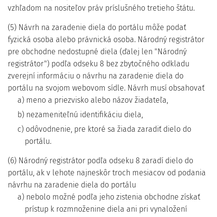
vzhľadom na nositeľov práv príslušného tretieho štátu.
(5) Návrh na zaradenie diela do portálu môže podať
fyzická osoba alebo právnická osoba. Národný registrátor
pre obchodne nedostupné diela (ďalej len "Národný
registrátor") podľa odseku 8 bez zbytočného odkladu
zverejní informáciu o návrhu na zaradenie diela do
portálu na svojom webovom sídle. Návrh musí obsahovať
a) meno a priezvisko alebo názov žiadateľa,
b) nezameniteľnú identifikáciu diela,
c) odôvodnenie, pre ktoré sa žiada zaradiť dielo do
portálu.
(6) Národný registrátor podľa odseku 8 zaradí dielo do
portálu, ak v lehote najneskôr troch mesiacov od podania
návrhu na zaradenie diela do portálu
a) nebolo možné podľa jeho zistenia obchodne získať
prístup k rozmnoženine diela ani pri vynaložení