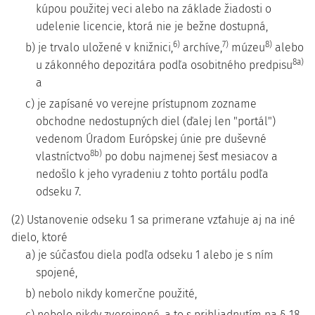
kúpou použitej veci alebo na základe žiadosti o
udelenie licencie, ktorá nie je bežne dostupná,
6)
7)
8)
b) je trvalo uložené v knižnici,
archíve,
múzeu
alebo
8a)
u zákonného depozitára podľa osobitného predpisu
a
c) je zapísané vo verejne prístupnom zozname
obchodne nedostupných diel (ďalej len "portál")
vedenom Úradom Európskej únie pre duševné
8b)
vlastníctvo
po dobu najmenej šesť mesiacov a
nedošlo k jeho vyradeniu z tohto portálu podľa
odseku 7.
(2) Ustanovenie odseku 1 sa primerane vzťahuje aj na iné
dielo, ktoré
a) je súčasťou diela podľa odseku 1 alebo je s ním
spojené,
b) nebolo nikdy komerčne použité,
c) nebolo nikdy zverejnené, a to s prihliadnutím na § 18.