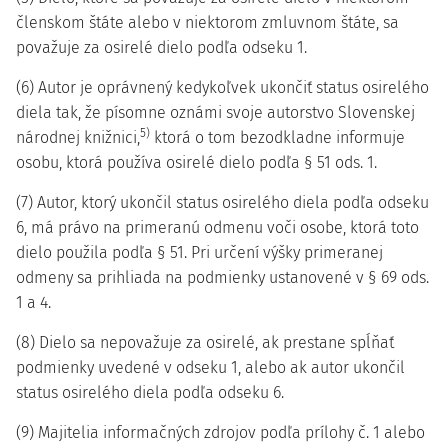
členskom štáte alebo v niektorom zmluvnom štáte, sa
považuje za osirelé dielo podľa odseku 1.
(6) Autor je oprávnený kedykoľvek ukončiť status osirelého
diela tak, že písomne oznámi svoje autorstvo Slovenskej
5)
národnej knižnici,
ktorá o tom bezodkladne informuje
osobu, ktorá používa osirelé dielo podľa § 51 ods. 1.
(7) Autor, ktorý ukončil status osirelého diela podľa odseku
6, má právo na primeranú odmenu voči osobe, ktorá toto
dielo použila podľa § 51. Pri určení výšky primeranej
odmeny sa prihliada na podmienky ustanovené v § 69 ods.
1 a 4.
(8) Dielo sa nepovažuje za osirelé, ak prestane spĺňať
podmienky uvedené v odseku 1, alebo ak autor ukončil
status osirelého diela podľa odseku 6.
(9) Majitelia informačných zdrojov podľa prílohy č. 1 alebo