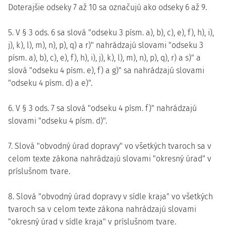
Doterajšie odseky 7 až 10 sa označujú ako odseky 6 až 9.
5. V § 3 ods. 6 sa slová "odseku 3 písm. a), b), c), e), f), h), i),
j), k), l), m), n), p), q) a r)" nahrádzajú slovami "odseku 3
písm. a), b), c), e), f), h), i), j), k), l), m), n), p), q), r) a s)" a
slová "odseku 4 písm. e), f) a g)" sa nahrádzajú slovami
"odseku 4 písm. d) a e)".
6. V § 3 ods. 7 sa slová "odseku 4 písm. f)" nahrádzajú
slovami "odseku 4 písm. d)".
7. Slová "obvodný úrad dopravy" vo všetkých tvaroch sa v
celom texte zákona nahrádzajú slovami "okresný úrad" v
príslušnom tvare.
8. Slová "obvodný úrad dopravy v sídle kraja" vo všetkých
tvaroch sa v celom texte zákona nahrádzajú slovami
"okresný úrad v sídle kraja" v príslušnom tvare.