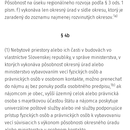
Pôsobnosť na úseku regionálneho rozvoja podľa § 3 ods. 1
písm. f) vykonáva len okresný úrad v sídle okresu, ktorý je
1a)
zaradený do zoznamu najmenej rozvinutých okresov.
§ 4b
(1) Nebytové priestory alebo ich časti v budovách vo
vlastníctve Slovenskej republiky, v správe ministerstva, v
ktorých vykonáva pôsobnosť okresný úrad alebo
ministerstvo vybavovaním vecí fyzických osôb a
právnických osôb v osobnom kontakte, možno prenechať
1b)
do nájmu aj bez ponuky podľa osobitného predpisu,
ak
nájomcom je obec, vyšší územný celok alebo právnická
osoba s majetkovou účasťou štátu a nájomca poskytuje
univerzálne poštové služby alebo iné služby podporujúce
prístup fyzických osôb a právnických osôb k vybavovaniu
vecí súvisiacich s výkonom pôsobnosti okresného úradu
alebo ministerstva v osobnom kontakte.