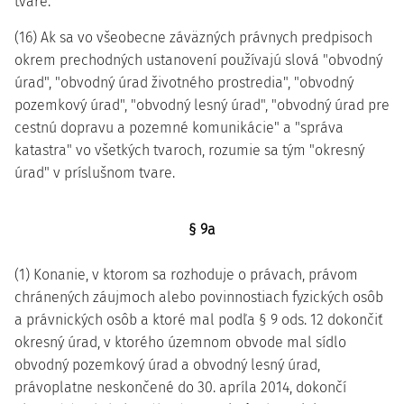
tvare.
(16) Ak sa vo všeobecne záväzných právnych predpisoch
okrem prechodných ustanovení používajú slová "obvodný
úrad", "obvodný úrad životného prostredia", "obvodný
pozemkový úrad", "obvodný lesný úrad", "obvodný úrad pre
cestnú dopravu a pozemné komunikácie" a "správa
katastra" vo všetkých tvaroch, rozumie sa tým "okresný
úrad" v príslušnom tvare.
§ 9a
(1) Konanie, v ktorom sa rozhoduje o právach, právom
chránených záujmoch alebo povinnostiach fyzických osôb
a právnických osôb a ktoré mal podľa § 9 ods. 12 dokončiť
okresný úrad, v ktorého územnom obvode mal sídlo
obvodný pozemkový úrad a obvodný lesný úrad,
právoplatne neskončené do 30. apríla 2014, dokončí