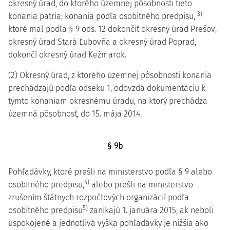
okresný úrad, do ktorého územnej pôsobnosti tieto
3)
konania patria; konania podľa osobitného predpisu,
ktoré mal podľa § 9 ods. 12 dokončiť okresný úrad Prešov,
okresný úrad Stará Ľubovňa a okresný úrad Poprad,
dokončí okresný úrad Kežmarok.
(2) Okresný úrad, z ktorého územnej pôsobnosti konania
prechádzajú podľa odseku 1, odovzdá dokumentáciu k
týmto konaniam okresnému úradu, na ktorý prechádza
územná pôsobnosť, do 15. mája 2014.
§ 9b
Pohľadávky, ktoré prešli na ministerstvo podľa § 9 alebo
4)
osobitného predpisu,
alebo prešli na ministerstvo
zrušením štátnych rozpočtových organizácií podľa
5)
osobitného predpisu
zanikajú 1. januára 2015, ak neboli
uspokojené a jednotlivá výška pohľadávky je nižšia ako