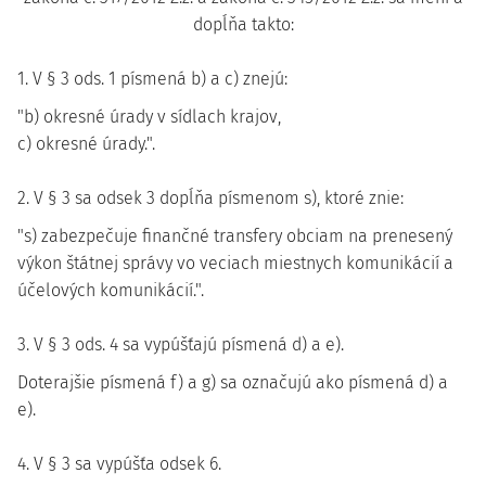
dopĺňa takto:
1. V § 3 ods. 1 písmená b) a c) znejú:
"b) okresné úrady v sídlach krajov,
c) okresné úrady.".
2. V § 3 sa odsek 3 dopĺňa písmenom s), ktoré znie:
"s) zabezpečuje finančné transfery obciam na prenesený
výkon štátnej správy vo veciach miestnych komunikácií a
účelových komunikácií.".
3. V § 3 ods. 4 sa vypúšťajú písmená d) a e).
Doterajšie písmená f) a g) sa označujú ako písmená d) a
e).
4. V § 3 sa vypúšťa odsek 6.