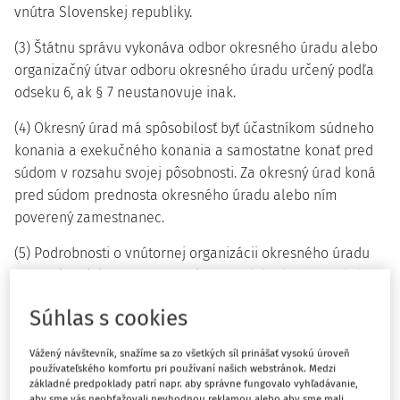
vnútra Slovenskej republiky.
(3) Štátnu správu vykonáva odbor okresného úradu alebo
organizačný útvar odboru okresného úradu určený podľa
odseku 6, ak § 7 neustanovuje inak.
(4) Okresný úrad má spôsobilosť byť účastníkom súdneho
konania a exekučného konania a samostatne konať pred
súdom v rozsahu svojej pôsobnosti. Za okresný úrad koná
pred súdom prednosta okresného úradu alebo ním
poverený zamestnanec.
(5) Podrobnosti o vnútornej organizácii okresného úradu
upravuje ministerstvo smernicou po dohode s ústredným
orgánom štátnej správy, do ktorého pôsobnosti patrí výkon
Súhlas s cookies
štátnej správy uskutočňovaný odborom okresného úradu.
Vážený návštevník, snažíme sa zo všetkých síl prinášať vysokú úroveň
používateľského komfortu pri používaní našich webstránok. Medzi
§ 3
základné predpoklady patrí napr. aby správne fungovalo vyhľadávanie,
aby sme vás neobťažovali nevhodnou reklamou alebo aby sme mali