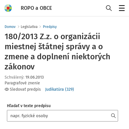
ROPO a OBCE
Menu
Domov
Legislatíva
Predpisy
180/2013 Z.z. o organizácii
miestnej štátnej správy a o
zmene a doplnení niektorých
zákonov
Schválený
:
19.06.2013
Paragrafové znenie
Sledovať predpis
Judikatúra
(
329
)
Hľadať v texte predpisu