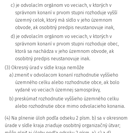
c) je odvolacím orgánom vo veciach, v ktorých v
správnom konaní v prvom stupni rozhoduje vyšší
územný celok, ktorý má sídlo v jeho územnom
obvode, ak osobitný predpis neustanovuje inak,
d) je odvolacím orgánom vo veciach, v ktorých v
správnom konaní v prvom stupni rozhoduje obec,
ktorá sa nachádza v jeho územnom obvode, ak
osobitný predpis neustanovuje inak.
(3) Okresný úrad v sídle kraja nemôže
a) zmeniť v odvolacom konaní rozhodnutie vyššieho
územného celku alebo rozhodnutie obce, ak bolo
vydané vo veciach územnej samosprávy,
b) preskúmať rozhodnutie vyššieho územného celku
alebo rozhodnutie obce mimo odvolacieho konania.
(4) Na plnenie úloh podľa odseku 2 písm. b) sa v okresnom
úrade v sídle kraja zriaďuje osobitný organizačný útvar;
môže plniť aj úlohy podľa odseku 2 písm. a), c) a d).