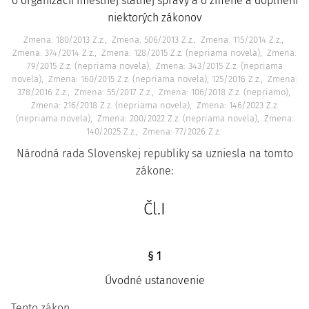
o organizácii miestnej štátnej správy a o zmene a doplnení
niektorých zákonov
Zmena: 180/2013 Z.z.
Zmena: 506/2013 Z.z.
Zmena: 115/2014 Z.z.
Zmena: 374/2014 Z.z.
Zmena: 128/2015 Z.z. (nepriama novela)
Zmena:
79/2015 Z.z. (nepriama novela)
Zmena: 343/2015 Z.z. (nepriama
novela)
Zmena: 160/2015 Z.z. (nepriama novela), 125/2016 Z.z.
Zmena:
378/2016 Z.z.
Zmena: 55/2017 Z.z.
Zmena: 106/2018 Z.z. (nepriamo)
Zmena: 216/2018 Z.z. (nepriama novela)
Zmena: 146/2023 Z.z.
(nepriama novela)
Zmena: 200/2022 Z.z. (nepriama novela)
Zmena:
140/2025 Z.z.
Zmena: 77/2026 Z.z.
Národná rada Slovenskej republiky sa uzniesla na tomto
zákone:
Čl.I
§ 1
Úvodné ustanovenie
Tento zákon