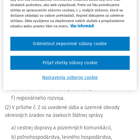
Sídla a územné obvody okresných úradov
dostatok podnetov, ako web vylepšovať. Preto od Vás potrebujeme
súhlas so spracovaním súborov cookies, t. j. malých súborov, ktoré sa
(1) V prílohe č. 1 sú uvedené sídla a územné obvody
dočasne ukladajú vo vašom prehliadači. Vopred ďakujeme za udelenie
súhlasu. Dáta využijeme na zlepšovanie našich služieb a prispôsobenie
okresných úradov na úsekoch štátnej správy
obsahu webu priamo Vám na mieru.
Viac informácií
a) civilnej ochrany obyvateľstva a riadenia štátu v
krízových situáciách mimo času vojny a vojnového
Odmietnut nepovinné súbory cookie
stavu,
b) hospodárskej mobilizácie,
Prijať všetky súbory cookie
c) katastra nehnuteľností,
Nastavenia súborov cookie
d) obrany štátu,
e) starostlivosti o životné prostredie,
f) regionálneho rozvoja.
(2) V prílohe č. 2 sú uvedené sídla a územné obvody
okresných úradov na úsekoch štátnej správy
a) cestnej dopravy a pozemných komunikácií,
b) poľnohospodárstva, lesného hospodárstva,