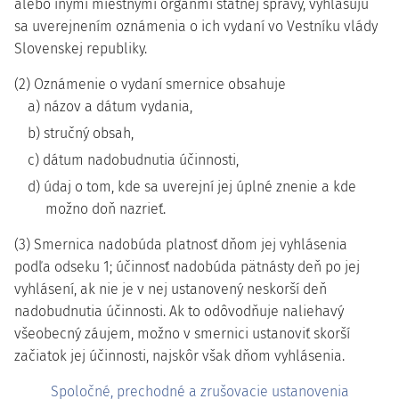
alebo inými miestnymi orgánmi štátnej správy, vyhlasujú
sa uverejnením oznámenia o ich vydaní vo Vestníku vlády
Slovenskej republiky.
(2) Oznámenie o vydaní smernice obsahuje
a) názov a dátum vydania,
b) stručný obsah,
c) dátum nadobudnutia účinnosti,
d) údaj o tom, kde sa uverejní jej úplné znenie a kde
možno doň nazrieť.
(3) Smernica nadobúda platnosť dňom jej vyhlásenia
podľa odseku 1; účinnosť nadobúda pätnásty deň po jej
vyhlásení, ak nie je v nej ustanovený neskorší deň
nadobudnutia účinnosti. Ak to odôvodňuje naliehavý
všeobecný záujem, možno v smernici ustanoviť skorší
začiatok jej účinnosti, najskôr však dňom vyhlásenia.
Spoločné, prechodné a zrušovacie ustanovenia