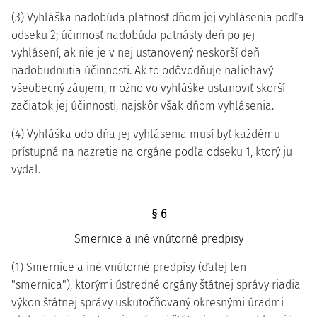
(3) Vyhláška nadobúda platnosť dňom jej vyhlásenia podľa
odseku 2; účinnosť nadobúda pätnásty deň po jej
vyhlásení, ak nie je v nej ustanovený neskorší deň
nadobudnutia účinnosti. Ak to odôvodňuje naliehavý
všeobecný záujem, možno vo vyhláške ustanoviť skorší
začiatok jej účinnosti, najskôr však dňom vyhlásenia.
(4) Vyhláška odo dňa jej vyhlásenia musí byť každému
prístupná na nazretie na orgáne podľa odseku 1, ktorý ju
vydal.
§ 6
Smernice a iné vnútorné predpisy
(1) Smernice a iné vnútorné predpisy (ďalej len
"smernica"), ktorými ústredné orgány štátnej správy riadia
výkon štátnej správy uskutočňovaný okresnými úradmi