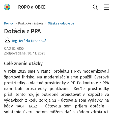
ROPO a OBCE
Menu
Domov
Praktické nástroje
Otázky a odpovede
Dotácia z PPA
Ing. Terézia Urbanová
OAO ID
:
6155
Zodpovedané
:
30. 11. 2025
Celé znenie otázky
V roku 2025 sme v rámci projektu z PPA modernizovali
športové ihrisko. Na modernizáciu sme použili úverové
prostriedky a vlastné prostriedky z RF. Po kontrole z PPA
nám boli prostriedky poukázané. Keďže prostriedky
prišli tento rok, je potrebné preúčtovať v rozpočte vo
výdavkoch z kódu zdroja 52 - účtovala som výdavky na
kódy 1AG1, 1AG2 - účtovala som príjem dotácie -
splatenie úveru potom môžem dať s kódom zdroja 41,