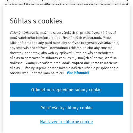
alebo môžem použiť dotáciu na splatenie úveru, aj keď
bola poukázaná v tomto roku, kedy prebehla aj
realizácia modernizácie?
Súhlas s cookies
Vážený návštevník, snažíme sa zo všetkých síl prinášať vysokú úroveň
Odpoveď
používateľského komfortu pri používaní našich webstránok. Medzi
základné predpoklady patrí napr. aby správne fungovalo vyhľadávanie,
aby sme vás neobťažovali nevhodnou reklamou alebo aby sme mali
dostatok podnetov, ako web vylepšovať. Preto od Vás potrebujeme
Máte predplatné?
Prihláste sa
súhlas so spracovaním súborov cookies, t. j. malých súborov, ktoré sa
dočasne ukladajú vo vašom prehliadači. Vopred ďakujeme za udelenie
súhlasu. Dáta využijeme na zlepšovanie našich služieb a prispôsobenie
obsahu webu priamo Vám na mieru.
Viac informácií
Tento dokument je len pre
Odmietnut nepovinné súbory cookie
predplatiteľov Ropo a obce VIP.
Prijať všetky súbory cookie
Odomknite si prístup zakúpením
Nastavenia súborov cookie
predplatného.